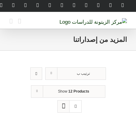
Ski
legram
WhatsApp
SoundCloud
LinkedIn
Threads
Tiktok
YouTube
Instagram
X
Facebook
t
conten
المزيد من إصداراتنا
ترتيب ب
Show
12 Products