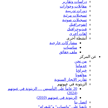
دراسات وتقارير
مقابلات وحوارات
دورات تدريبية
تسجيلات مرئية
تسجيلات صوتية
إنفوجرافيك
فيديوجرافيك
لغات أخرى
أنشطة أخرى
مشاركات خارجية
مناسبات
ملف حقائق
عن المركز
من نحن
خدماتنا
خبراؤنا
مؤلفونا
تقارير الإنجاز السنوية
الزيتونة في عيونهم
20 عاماً على التأسيس … الزيتونة في عيونهم
(2024)
الزيتونة في عيونهم (2010)
اتصل بنا
تابعنا على ”واتساب“ و”تليغرام“