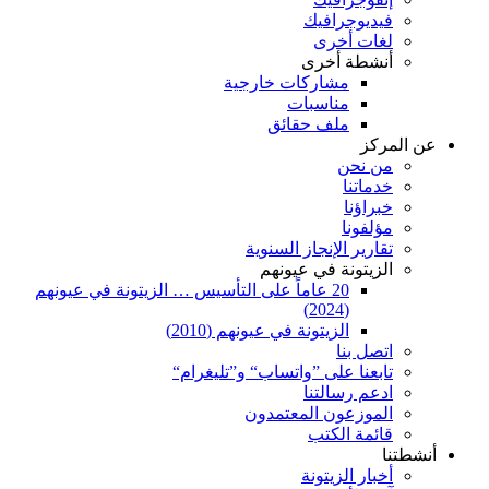
فيديوجرافيك
لغات أخرى
أنشطة أخرى
مشاركات خارجية
مناسبات
ملف حقائق
عن المركز
من نحن
خدماتنا
خبراؤنا
مؤلفونا
تقارير الإنجاز السنوية
الزيتونة في عيونهم
20 عاماً على التأسيس … الزيتونة في عيونهم
(2024)
الزيتونة في عيونهم (2010)
اتصل بنا
تابعنا على ”واتساب“ و”تليغرام“
ادعم رسالتنا
الموزعون المعتمدون
قائمة الكتب
أنشطتنا
أخبار الزيتونة