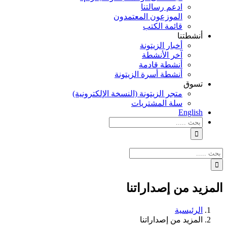
ادعم رسالتنا
الموزعون المعتمدون
قائمة الكتب
أنشطتنا
أخبار الزيتونة
آخر الأنشطة
أنشطة قادمة
أنشطة أسرة الزيتونة
تسوق
متجر الزيتونة (النسخة الإلكترونية)
سلة المشتريات
English
نتائج
البحث
بالنسبة
الي
نتائج
:
البحث
بالنسبة
الي
المزيد من إصداراتنا
:
الرئيسية
المزيد من إصداراتنا