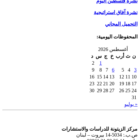
نشرة فلسطين اليوم
نشرة آفاق استراتيجية
التحميل المجاني
المحفوظات اليومية:
أغسطس 2026
ن
ث
أرب
خ
ج
س
د
2
1
9
8
7
6
5
4
3
16
15
14
13
12
11
10
23
22
21
20
19
18
17
30
29
28
27
26
25
24
31
« يوليو
مركز الزيتونة للدراسات والاستشارات
ص.ب.: 5034-14 بيروت – لبنان