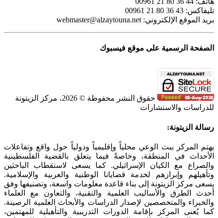
هاتف: 44 36 80 21 00961
تليفاكس: 43 36 80 21 00961
بريد الموقع الإلكتروني:
webmaster@alzaytouna.net
الصفحة الرسمية على موقع فيسبوك
حقوق النشر محفوظة © 2026، مركز الزيتونة
للدراسات والاستشارات
SoundCloud
WhatsApp
Facebook
Instagram
Telegram
YouTube
LinkedIn
Threads
Tiktok
Email
X
Toggle
رسالة الزيتونة:
Sliding
Bar
يهتم المركز ببث الوعي محلياً وإقليمياً ودولياً حول واقع وتفاعلات
Area
الأحداث في المنطقة، وخاصةً فيما يتعلق بالقضية الفلسطينية
والصراع مع الكيان الإسرائيلي. كما يسعى لاستقطاب الباحثين
وتأهيلهم وإبرازهم لخدمة قضايانا الوطنية والعربية والإسلامية.
يسعى مركز الزيتونة إلى بناء قاعدة معلومات واسعة، وتصنيفها وفق
أحدث الطرق والأساليب العلمية والتقنية، والتعاون مع العلماء
والخبراء والمتخصصين لإصدار الدراسات والأبحاث العلمية الرصينة.
كما يُعنى المركز بإقامة الدورات التدريبية والتأهيلية للمهتمين،