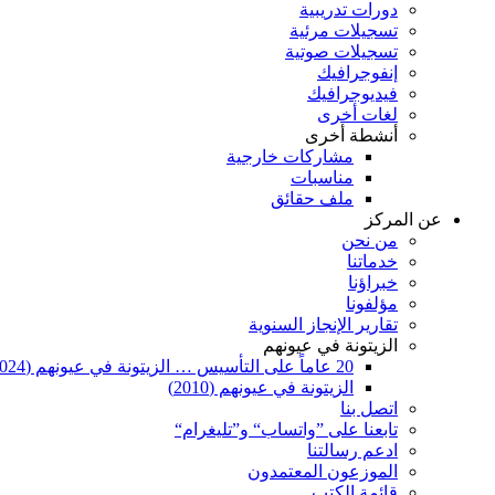
دورات تدريبية
تسجيلات مرئية
تسجيلات صوتية
إنفوجرافيك
فيديوجرافيك
لغات أخرى
أنشطة أخرى
مشاركات خارجية
مناسبات
ملف حقائق
عن المركز
من نحن
خدماتنا
خبراؤنا
مؤلفونا
تقارير الإنجاز السنوية
الزيتونة في عيونهم
20 عاماً على التأسيس … الزيتونة في عيونهم (2024)
الزيتونة في عيونهم (2010)
اتصل بنا
تابعنا على ”واتساب“ و”تليغرام“
ادعم رسالتنا
الموزعون المعتمدون
قائمة الكتب