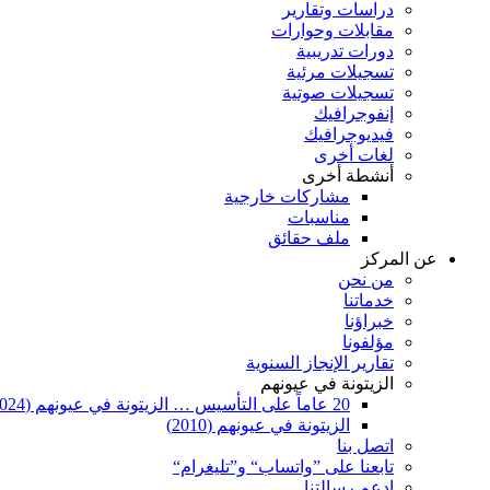
دراسات وتقارير
مقابلات وحوارات
دورات تدريبية
تسجيلات مرئية
تسجيلات صوتية
إنفوجرافيك
فيديوجرافيك
لغات أخرى
أنشطة أخرى
مشاركات خارجية
مناسبات
ملف حقائق
عن المركز
من نحن
خدماتنا
خبراؤنا
مؤلفونا
تقارير الإنجاز السنوية
الزيتونة في عيونهم
20 عاماً على التأسيس … الزيتونة في عيونهم (2024)
الزيتونة في عيونهم (2010)
اتصل بنا
تابعنا على ”واتساب“ و”تليغرام“
ادعم رسالتنا