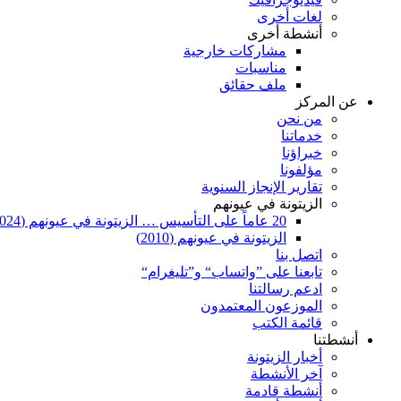
لغات أخرى
أنشطة أخرى
مشاركات خارجية
مناسبات
ملف حقائق
عن المركز
من نحن
خدماتنا
خبراؤنا
مؤلفونا
تقارير الإنجاز السنوية
الزيتونة في عيونهم
20 عاماً على التأسيس … الزيتونة في عيونهم (2024)
الزيتونة في عيونهم (2010)
اتصل بنا
تابعنا على ”واتساب“ و”تليغرام“
ادعم رسالتنا
الموزعون المعتمدون
قائمة الكتب
أنشطتنا
أخبار الزيتونة
آخر الأنشطة
أنشطة قادمة