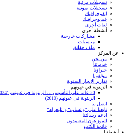
تسجيلات مرئية
تسجيلات صوتية
إنفوجرافيك
فيديوجرافيك
لغات أخرى
أنشطة أخرى
مشاركات خارجية
مناسبات
ملف حقائق
عن المركز
من نحن
خدماتنا
خبراؤنا
مؤلفونا
تقارير الإنجاز السنوية
الزيتونة في عيونهم
20 عاماً على التأسيس … الزيتونة في عيونهم (2024)
الزيتونة في عيونهم (2010)
اتصل بنا
تابعنا على ”واتساب“ و”تليغرام“
ادعم رسالتنا
الموزعون المعتمدون
قائمة الكتب
أنشطتنا