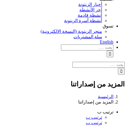
أخبار الزيتونة
آخر الأنشطة
أنشطة قادمة
أنشطة أسرة الزيتونة
تسوق
متجر الزيتونة (النسخة الإلكترونية)
سلة المشتريات
English
نتائج
البحث
بالنسبة
الي
نتائج
:
البحث
بالنسبة
الي
المزيد من إصداراتنا
:
الرئيسية
المزيد من إصداراتنا
ترتيب ب
ترتيب ب
ترتيب ب