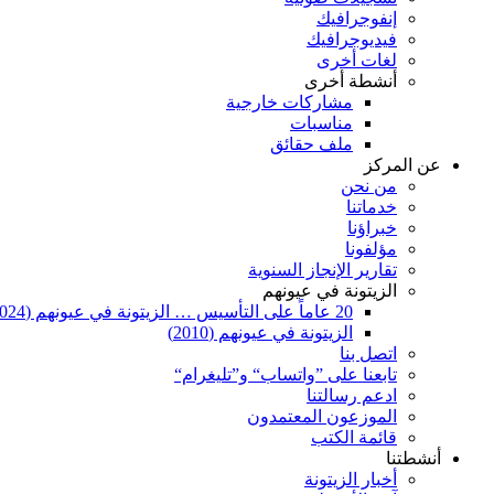
إنفوجرافيك
فيديوجرافيك
لغات أخرى
أنشطة أخرى
مشاركات خارجية
مناسبات
ملف حقائق
عن المركز
من نحن
خدماتنا
خبراؤنا
مؤلفونا
تقارير الإنجاز السنوية
الزيتونة في عيونهم
20 عاماً على التأسيس … الزيتونة في عيونهم (2024)
الزيتونة في عيونهم (2010)
اتصل بنا
تابعنا على ”واتساب“ و”تليغرام“
ادعم رسالتنا
الموزعون المعتمدون
قائمة الكتب
أنشطتنا
أخبار الزيتونة