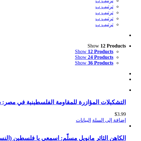
ترتيب ب
ترتيب ب
ترتيب ب
ترتيب ب
ترتيب ب
Show
12 Products
Show
12 Products
Show
24 Products
Show
36 Products
التشكيلات المؤازرة للمقاومة الفلسطينية في مصر: در
$
3.99
إضافة إلى السلة
البيانات
الكاهن الثائر مانويل مسلّم: اسمعي يا فلسطين (النسخ