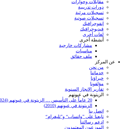
مقابلات وحوارات
دورات تدريبية
تسجيلات مرئية
تسجيلات صوتية
إنفوجرافيك
فيديوجرافيك
لغات أخرى
أنشطة أخرى
مشاركات خارجية
مناسبات
ملف حقائق
عن المركز
من نحن
خدماتنا
خبراؤنا
مؤلفونا
تقارير الإنجاز السنوية
الزيتونة في عيونهم
20 عاماً على التأسيس … الزيتونة في عيونهم (2024)
الزيتونة في عيونهم (2010)
اتصل بنا
تابعنا على ”واتساب“ و”تليغرام“
ادعم رسالتنا
الموزعون المعتمدون