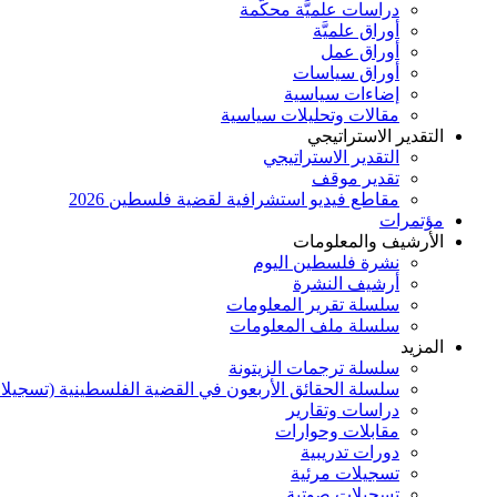
دراسات علميَّة محكَّمة
أوراق علميَّة
أوراق عمل
أوراق سياسات
إضاءات سياسية
مقالات وتحليلات سياسية
التقدير الاستراتيجي
التقدير الاستراتيجي
تقدير موقف
مقاطع فيديو استشرافية لقضية فلسطين 2026
مؤتمرات
الأرشيف والمعلومات
نشرة فلسطين اليوم
أرشيف النشرة
سلسلة تقرير المعلومات
سلسلة ملف المعلومات
المزيد
سلسلة ترجمات الزيتونة
سلسلة الحقائق الأربعون في القضية الفلسطينية (تسجيلا
دراسات وتقارير
مقابلات وحوارات
دورات تدريبية
تسجيلات مرئية
تسجيلات صوتية