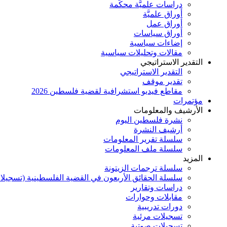
دراسات علميَّة محكَّمة
أوراق علميَّة
أوراق عمل
أوراق سياسات
إضاءات سياسية
مقالات وتحليلات سياسية
التقدير الاستراتيجي
التقدير الاستراتيجي
تقدير موقف
مقاطع فيديو استشرافية لقضية فلسطين 2026
مؤتمرات
الأرشيف والمعلومات
نشرة فلسطين اليوم
أرشيف النشرة
سلسلة تقرير المعلومات
سلسلة ملف المعلومات
المزيد
سلسلة ترجمات الزيتونة
سلسلة الحقائق الأربعون في القضية الفلسطينية (تسجيلا
دراسات وتقارير
مقابلات وحوارات
دورات تدريبية
تسجيلات مرئية
تسجيلات صوتية