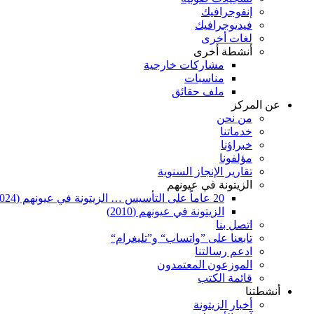
إنفوجرافيك
فيديوجرافيك
لغات أخرى
أنشطة أخرى
مشاركات خارجية
مناسبات
ملف حقائق
عن المركز
من نحن
خدماتنا
خبراؤنا
مؤلفونا
تقارير الإنجاز السنوية
الزيتونة في عيونهم
20 عاماً على التأسيس … الزيتونة في عيونهم (2024)
الزيتونة في عيونهم (2010)
اتصل بنا
تابعنا على ”واتساب“ و”تليغرام“
ادعم رسالتنا
الموزعون المعتمدون
قائمة الكتب
أنشطتنا
أخبار الزيتونة