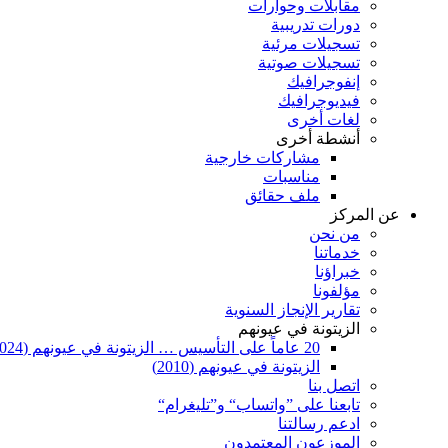
مقابلات وحوارات
دورات تدريبية
تسجيلات مرئية
تسجيلات صوتية
إنفوجرافيك
فيديوجرافيك
لغات أخرى
أنشطة أخرى
مشاركات خارجية
مناسبات
ملف حقائق
عن المركز
من نحن
خدماتنا
خبراؤنا
مؤلفونا
تقارير الإنجاز السنوية
الزيتونة في عيونهم
20 عاماً على التأسيس … الزيتونة في عيونهم (2024)
الزيتونة في عيونهم (2010)
اتصل بنا
تابعنا على ”واتساب“ و”تليغرام“
ادعم رسالتنا
الموزعون المعتمدون