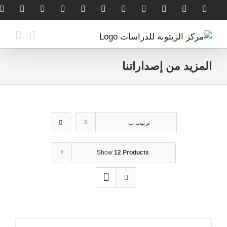
Ski
legram
WhatsApp
SoundCloud
LinkedIn
Threads
Tiktok
YouTube
Instagram
X
Facebook
t
conten
المزيد من إصداراتنا
ترتيب ب
Show
12 Products