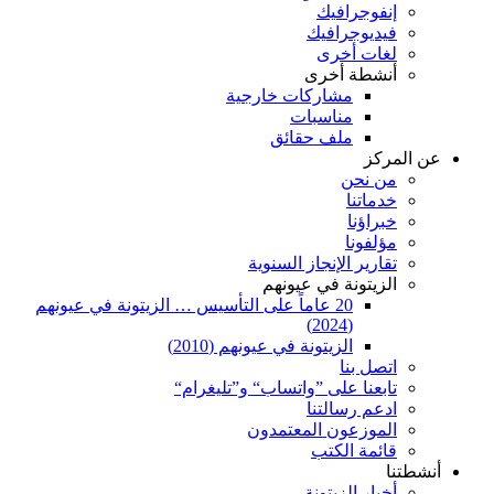
إنفوجرافيك
فيديوجرافيك
لغات أخرى
أنشطة أخرى
مشاركات خارجية
مناسبات
ملف حقائق
عن المركز
من نحن
خدماتنا
خبراؤنا
مؤلفونا
تقارير الإنجاز السنوية
الزيتونة في عيونهم
20 عاماً على التأسيس … الزيتونة في عيونهم
(2024)
الزيتونة في عيونهم (2010)
اتصل بنا
تابعنا على ”واتساب“ و”تليغرام“
ادعم رسالتنا
الموزعون المعتمدون
قائمة الكتب
أنشطتنا
أخبار الزيتونة