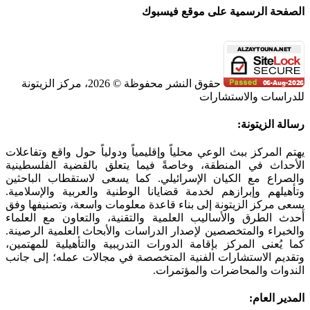
الصفحة الرسمية على موقع فيسبوك
حقوق النشر محفوظة © 2026، مركز الزيتونة
للدراسات والاستشارات
SoundCloud
WhatsApp
Facebook
Instagram
Telegram
YouTube
LinkedIn
Threads
Tiktok
Email
X
Toggle
رسالة الزيتونة:
Sliding
Bar
يهتم المركز ببث الوعي محلياً وإقليمياً ودولياً حول واقع وتفاعلات
Area
الأحداث في المنطقة، وخاصةً فيما يتعلق بالقضية الفلسطينية
والصراع مع الكيان الإسرائيلي. كما يسعى لاستقطاب الباحثين
وتأهيلهم وإبرازهم لخدمة قضايانا الوطنية والعربية والإسلامية.
يسعى مركز الزيتونة إلى بناء قاعدة معلومات واسعة، وتصنيفها وفق
أحدث الطرق والأساليب العلمية والتقنية، والتعاون مع العلماء
والخبراء والمتخصصين لإصدار الدراسات والأبحاث العلمية الرصينة.
كما يُعنى المركز بإقامة الدورات التدريبية والتأهيلية للمهتمين،
وتقديم الاستشارات الفنية المتخصصة في مجالات عمله؛ إلى جانب
الندوات والمحاضرات والمؤتمرات.
المدير العام: