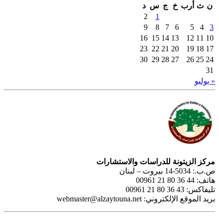
ن
ث
أرب
خ
ج
س
د
2
1
9
8
7
6
5
4
3
16
15
14
13
12
11
10
23
22
21
20
19
18
17
30
29
28
27
26
25
24
31
« يوليو
مركز الزيتونة للدراسات والاستشارات
ص.ب.: 5034-14 بيروت – لبنان
هاتف: 44 36 80 21 00961
تليفاكس: 43 36 80 21 00961
بريد الموقع الإلكتروني:
webmaster@alzaytouna.net