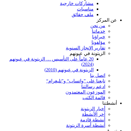
مشاركات خارجية
مناسبات
ملف حقائق
عن المركز
من نحن
خدماتنا
خبراؤنا
مؤلفونا
تقارير الإنجاز السنوية
الزيتونة في عيونهم
20 عاماً على التأسيس … الزيتونة في عيونهم
(2024)
الزيتونة في عيونهم (2010)
اتصل بنا
تابعنا على ”واتساب“ و”تليغرام“
ادعم رسالتنا
الموزعون المعتمدون
قائمة الكتب
أنشطتنا
أخبار الزيتونة
آخر الأنشطة
أنشطة قادمة
أنشطة أسرة الزيتونة
تسوق