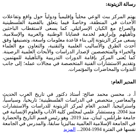
Toggle
رسالة الزيتونة:
Sliding
Bar
يهتم المركز ببث الوعي محلياً وإقليمياً ودولياً حول واقع وتفاعلات
Area
الأحداث في المنطقة، وخاصةً فيما يتعلق بالقضية الفلسطينية
والصراع مع الكيان الإسرائيلي. كما يسعى لاستقطاب الباحثين
وتأهيلهم وإبرازهم لخدمة قضايانا الوطنية والعربية والإسلامية.
يسعى مركز الزيتونة إلى بناء قاعدة معلومات واسعة، وتصنيفها وفق
أحدث الطرق والأساليب العلمية والتقنية، والتعاون مع العلماء
والخبراء والمتخصصين لإصدار الدراسات والأبحاث العلمية الرصينة.
كما يُعنى المركز بإقامة الدورات التدريبية والتأهيلية للمهتمين،
وتقديم الاستشارات الفنية المتخصصة في مجالات عمله؛ إلى جانب
الندوات والمحاضرات والمؤتمرات.
المدير العام:
أ. د. محسن محمد صالح: أستاذ دكتور في تاريخ العرب الحديث
والمعاصر، متخصص في الدراسات الفلسطينية؛ تاريخياً، وسياسياً،
واستراتيجياً. المدير العام لمركز الزيتونة للدراسات والاستشارات
منذ 2004. ومستشار علمي لمجلس كلية الآداب والعلوم الإنسانية في
جامعة طرابلس، لبنان، منذ 2019. وهو رئيس قسم التاريخ والحضارة
في الجامعة الإسلامية العالمية بماليزيا سابقاً، والمدرس في الجامعة
نفسها في الفترة 1994-2004...
المزيد