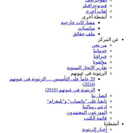
فيديوجرافيك
لغات أخرى
أنشطة أخرى
مشاركات خارجية
مناسبات
ملف حقائق
عن المركز
من نحن
خدماتنا
خبراؤنا
مؤلفونا
تقارير الإنجاز السنوية
الزيتونة في عيونهم
20 عاماً على التأسيس … الزيتونة في عيونهم
(2024)
الزيتونة في عيونهم (2010)
اتصل بنا
تابعنا على ”واتساب“ و”تليغرام“
ادعم رسالتنا
الموزعون المعتمدون
قائمة الكتب
أنشطتنا
أخبار الزيتونة