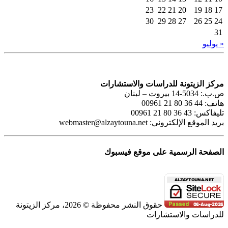
23
22
21
20
19
18
17
30
29
28
27
26
25
24
31
« يوليو
مركز الزيتونة للدراسات والاستشارات
ص.ب.: 5034-14 بيروت – لبنان
هاتف: 44 36 80 21 00961
تليفاكس: 43 36 80 21 00961
بريد الموقع الإلكتروني:
webmaster@alzaytouna.net
الصفحة الرسمية على موقع فيسبوك
حقوق النشر محفوظة © 2026، مركز الزيتونة
للدراسات والاستشارات
SoundCloud
WhatsApp
Facebook
Instagram
Telegram
YouTube
LinkedIn
Threads
Tiktok
Email
X