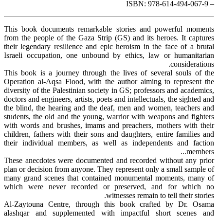
– ISBN: 978-614-494-067-9
This book documents remarkable stories and powerful moments
from the people of the Gaza Strip (GS) and its heroes. It captures
their legendary resilience and epic heroism in the face of a brutal
Israeli occupation, one unbound by ethics, law or humanitarian
considerations.
This book is a journey through the lives of several souls of the
Operation al-Aqsa Flood, with the author aiming to represent the
diversity of the Palestinian society in GS; professors and academics,
doctors and engineers, artists, poets and intellectuals, the sighted and
the blind, the hearing and the deaf, men and women, teachers and
students, the old and the young, warrior with weapons and fighters
with words and brushes, imams and preachers, mothers with their
children, fathers with their sons and daughters, entire families and
their individual members, as well as independents and faction
members...
These anecdotes were documented and recorded without any prior
plan or decision from anyone. They represent only a small sample of
many grand scenes that contained monumental moments, many of
which were never recorded or preserved, and for which no
witnesses remain to tell their stories.
Al-Zaytouna Centre, through this book crafted by Dr. Osama
alashqar and supplemented with impactful short scenes and