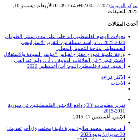
مركز الزيتونة
2025-12-10T09:16:45+02:00
الأربعاء, ديسمبر 10,
على
2025
|
التعليقات
Souls
of
أحدث المقالات
the
Flood
تحولات الوضع الفلسطيني الداخلي على مدى سنتَي الطوفان
(Soft
2024-2025 … دراسة مستلة من التقرير الاستراتيجي
Copy)
الفلسطيني متاحة للتحميل المجاني
مغلقة
ورقة علمية: نموذج مقترح لقياس ”مؤشر السيادة والاستقلال
الاستراتيجي“ في العلاقات الدولية … أ. د. وليد عبد الحي
أرشيف نشرة فلسطين اليوم: آب/ أغسطس 2026
الأكثر قراءة
الأحدث
تعليقات
تقرير معلومات (28): واقع اللاجئين الفلسطينيين في سورية
2011-2015
الإثنين, أغسطس 17, 2015
أ. د. محسن محمد صالح: سيرة ذاتية (مختصرة) (آخر تحديث:
30 حزيران/ يونيو 2026)