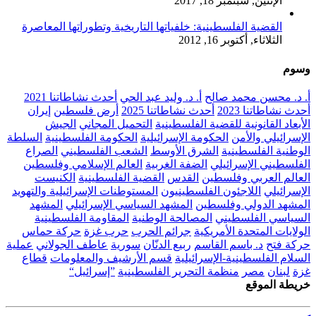
الإثنين, سبتمبر 18, 2017
القضية الفلسطينية: خلفياتها التاريخية وتطوراتها المعاصرة
الثلاثاء, أكتوبر 16, 2012
وسوم
أ. د. محسن محمد صالح
أ. د. وليد عبد الحي
أحدث نشاطاتنا 2021
أحدث نشاطاتنا 2023
أحدث نشاطاتنا 2025
أرض فلسطين
إيران
الأبعاد القانونية للقضية الفلسطينية
التحميل المجاني
الجيش
الإسرائيلي والأمن
الحكومة الإسرائيلية
الحكومة الفلسطينية
السلطة
الوطنية الفلسطينية
الشرق الأوسط
الشعب الفلسطيني
الصراع
الفلسطيني الإسرائيلي
الضفة الغربية
العالم الإسلامي وفلسطين
العالم العربي وفلسطين
القدس
القضية الفلسطينية
الكنيست
الإسرائيلي
اللاجئون الفلسطينيون
المستوطنات الإسرائيلية والتهويد
المشهد الدولي وفلسطين
المشهد السياسي الإسرائيلي
المشهد
السياسي الفلسطيني
المصالحة الوطنية
المقاومة الفلسطينية
الولايات المتحدة الأمريكية
جرائم الحرب
حرب غزة
حركة حماس
حركة فتح
د. باسم القاسم
ربيع الدنّان
سورية
عاطف الجولاني
عملية
السلام الفلسطينية-الإسرائيلية
قسم الأرشيف والمعلومات
قطاع
غزة
لبنان
مصر
منظمة التحرير الفلسطينية
”إسرائيل“
خريطة الموقع