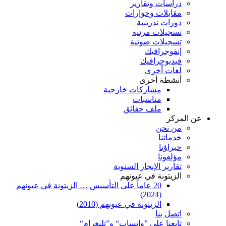
دراسات وتقارير
مقابلات وحوارات
دورات تدريبية
تسجيلات مرئية
تسجيلات صوتية
إنفوجرافيك
فيديوجرافيك
لغات أخرى
أنشطة أخرى
مشاركات خارجية
مناسبات
ملف حقائق
عن المركز
من نحن
خدماتنا
خبراؤنا
مؤلفونا
تقارير الإنجاز السنوية
الزيتونة في عيونهم
20 عاماً على التأسيس … الزيتونة في عيونهم
(2024)
الزيتونة في عيونهم (2010)
اتصل بنا
تابعنا على ”واتساب“ و”تليغرام“