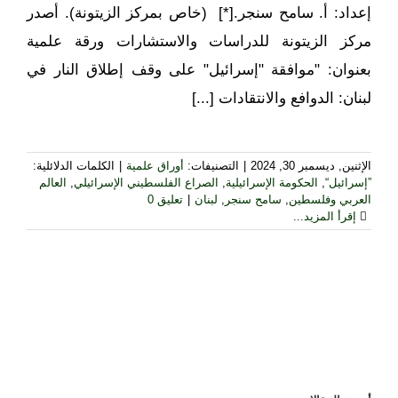
إعداد: أ. سامح سنجر.[*] (خاص بمركز الزيتونة). أصدر
مركز الزيتونة للدراسات والاستشارات ورقة علمية
بعنوان: "موافقة "إسرائيل" على وقف إطلاق النار في
لبنان: الدوافع والانتقادات [...]
الإثنين, ديسمبر 30, 2024
|
التصنيفات:
أوراق علمية
|
الكلمات الدلائلية:
”إسرائيل“
,
الحكومة الإسرائيلية
,
الصراع الفلسطيني الإسرائيلي
,
العالم
العربي وفلسطين
,
سامح سنجر
,
لبنان
|
تعليق 0
إقرأ المزيد...