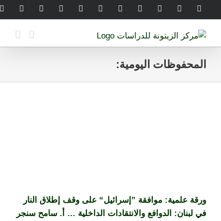
Ski
legram
WhatsApp
SoundCloud
LinkedIn
Threads
Tiktok
YouTube
Instagram
X
Facebook
t
conten
المحفوظات اليومية:
ورقة علمية: موافقة ”إسرائيل“ على وقف إطلاق النار
في لبنان: الدوافع والانتقادات الداخلية … أ. سامح سنجر