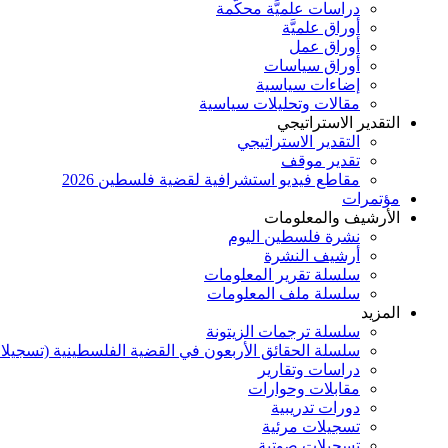
دراسات علميَّة محكَّمة
أوراق علميَّة
أوراق عمل
أوراق سياسات
إضاءات سياسية
مقالات وتحليلات سياسية
التقدير الاستراتيجي
التقدير الاستراتيجي
تقدير موقف
مقاطع فيديو استشرافية لقضية فلسطين 2026
مؤتمرات
الأرشيف والمعلومات
نشرة فلسطين اليوم
أرشيف النشرة
سلسلة تقرير المعلومات
سلسلة ملف المعلومات
المزيد
سلسلة ترجمات الزيتونة
سلسلة الحقائق الأربعون في القضية الفلسطينية (تسجيلا
دراسات وتقارير
مقابلات وحوارات
دورات تدريبية
تسجيلات مرئية
تسجيلات صوتية