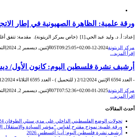
ورقة علمية: الظاهرة الصهيونية في إطار الاتج
إعداد: أ. د. وليد عبد الحي.[1] (خاص بمركز الزيتونة). مقدمة: تتفق أغلب أدبيات دراسة ظاهرة الاستعمار الاستيطاني على نقطتين جوهريتين هما: اتجاه التحلل الخطي linear [...]
مركز الزيتونة
2024-12-05T09:25:05+02:00
الإثنين, ديسمبر 2, 2024
|
الت
إقرأ المزيد...
أرشيف نشرة فلسطين اليوم: كانون الأول/ ديسمبر
- العدد 6594 الإثنين 2/12/2024 ( للتحميل ) - العدد 6595 الثلاثاء 3/12/2024 ( للتحميل ) - العدد 6596 الأربعاء 4/12/2024 ( للتحميل ) - [...]
مركز الزيتونة
2025-01-07T07:52:36+02:00
الإثنين, ديسمبر 2, 2024
|
الت
إقرأ المزيد...
أحدث المقالات
تحولات الوضع الفلسطيني الداخلي على مدى سنتَي الطوفان 2024-2025 … دراسة مستلة من التقرير الاستراتيجي الفلسطيني متاحة للتحميل المجاني
ورقة علمية: نموذج مقترح لقياس ”مؤشر السيادة والاستقلال الاس
أرشيف نشرة فلسطين اليوم: آب/ أغسطس 2026