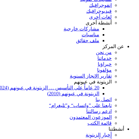
إنفوجرافيك
فيديوجرافيك
لغات أخرى
أنشطة أخرى
مشاركات خارجية
مناسبات
ملف حقائق
عن المركز
من نحن
خدماتنا
خبراؤنا
مؤلفونا
تقارير الإنجاز السنوية
الزيتونة في عيونهم
20 عاماً على التأسيس … الزيتونة في عيونهم (2024)
الزيتونة في عيونهم (2010)
اتصل بنا
تابعنا على ”واتساب“ و”تليغرام“
ادعم رسالتنا
الموزعون المعتمدون
قائمة الكتب
أنشطتنا
أخبار الزيتونة