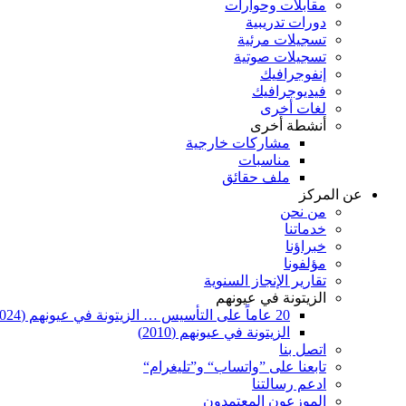
مقابلات وحوارات
دورات تدريبية
تسجيلات مرئية
تسجيلات صوتية
إنفوجرافيك
فيديوجرافيك
لغات أخرى
أنشطة أخرى
مشاركات خارجية
مناسبات
ملف حقائق
عن المركز
من نحن
خدماتنا
خبراؤنا
مؤلفونا
تقارير الإنجاز السنوية
الزيتونة في عيونهم
20 عاماً على التأسيس … الزيتونة في عيونهم (2024)
الزيتونة في عيونهم (2010)
اتصل بنا
تابعنا على ”واتساب“ و”تليغرام“
ادعم رسالتنا
الموزعون المعتمدون