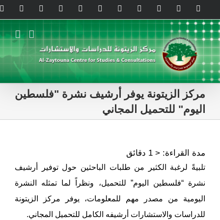
Ski
legram
WhatsApp
SoundCloud
LinkedIn
Threads
Tiktok
YouTube
Instagram
X
Facebook
t
conten
مركز الزيتونة يوفر أرشيف نشرة "فلسطين
اليوم" للتحميل المجاني
مدة القراءة:
< 1
دقائق
تلبيةً لرغبة الكثير من طلبات الباحثين حول توفير أرشيف
نشرة “فلسطين اليوم” للتحميل، ونظراً لما تمثله النشرة
اليومية من مصدر مهم للمعلومات، يوفر مركز الزيتونة
للدراسات والاستشارات أرشيفه الكامل للتحميل المجاني.