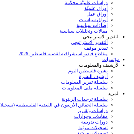
دراسات علميَّة محكَّمة
أوراق علميَّة
أوراق عمل
أوراق سياسات
إضاءات سياسية
مقالات وتحليلات سياسية
التقدير الاستراتيجي
التقدير الاستراتيجي
تقدير موقف
مقاطع فيديو استشرافية لقضية فلسطين 2026
مؤتمرات
الأرشيف والمعلومات
نشرة فلسطين اليوم
أرشيف النشرة
سلسلة تقرير المعلومات
سلسلة ملف المعلومات
المزيد
سلسلة ترجمات الزيتونة
سلسلة الحقائق الأربعون في القضية الفلسطينية (تسجيلا
دراسات وتقارير
مقابلات وحوارات
دورات تدريبية
تسجيلات مرئية
تسجيلات صوتية