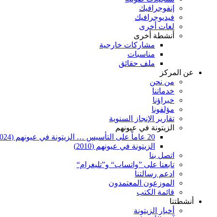
إنفوجرافيك
فيديوجرافيك
لغات أخرى
أنشطة أخرى
مشاركات خارجية
مناسبات
ملف حقائق
عن المركز
من نحن
خدماتنا
خبراؤنا
مؤلفونا
تقارير الإنجاز السنوية
الزيتونة في عيونهم
20 عاماً على التأسيس … الزيتونة في عيونهم (2024)
الزيتونة في عيونهم (2010)
اتصل بنا
تابعنا على ”واتساب“ و”تليغرام“
ادعم رسالتنا
الموزعون المعتمدون
قائمة الكتب
أنشطتنا
أخبار الزيتونة