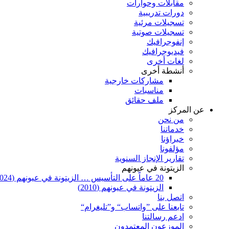
مقابلات وحوارات
دورات تدريبية
تسجيلات مرئية
تسجيلات صوتية
إنفوجرافيك
فيديوجرافيك
لغات أخرى
أنشطة أخرى
مشاركات خارجية
مناسبات
ملف حقائق
عن المركز
من نحن
خدماتنا
خبراؤنا
مؤلفونا
تقارير الإنجاز السنوية
الزيتونة في عيونهم
20 عاماً على التأسيس … الزيتونة في عيونهم (2024)
الزيتونة في عيونهم (2010)
اتصل بنا
تابعنا على ”واتساب“ و”تليغرام“
ادعم رسالتنا
الموزعون المعتمدون