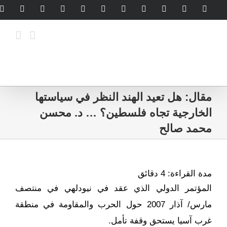
Ski
legram
WhatsApp
SoundCloud
LinkedIn
Threads
Tiktok
YouTube
Instagram
X
Facebook
t
conten
مقال: هل تعيد الهند النظر في سياستها
الخارجية تجاه فلسطين؟ … د. محسن
محمد صالح
مدة القراءة:
4
دقائق
المؤتمر الدولي الذي عقد في نيودلهي في منتصف
مارس/ آذار 2007 حول الحرب والمقاومة في منطقة
غرب آسيا يستحق وقفة تأمل.