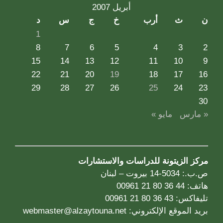
أبريل 2007
ن
ث
أرب
خ
ج
س
د
1
8
7
6
5
4
3
2
15
14
13
12
11
10
9
22
21
20
19
18
17
16
29
28
27
26
25
24
23
30
« مارس
مايو »
مركز الزيتونة للدراسات والاستشارات
ص.ب.: 5034-14 بيروت – لبنان
هاتف: 44 36 80 21 00961
تليفاكس: 43 36 80 21 00961
بريد الموقع الإلكتروني:
webmaster@alzaytouna.net