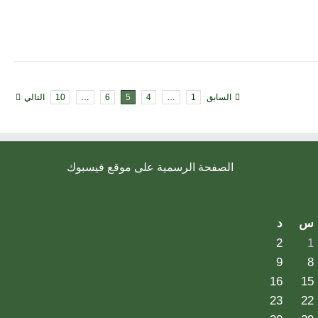
السابق
1
…
4
5
6
…
10
التالي
الصفحة الرسمية على موقع فيسبوك
س
د
2
1
9
8
16
15
23
22