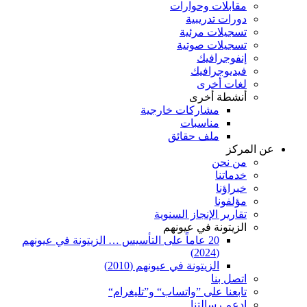
مقابلات وحوارات
دورات تدريبية
تسجيلات مرئية
تسجيلات صوتية
إنفوجرافيك
فيديوجرافيك
لغات أخرى
أنشطة أخرى
مشاركات خارجية
مناسبات
ملف حقائق
عن المركز
من نحن
خدماتنا
خبراؤنا
مؤلفونا
تقارير الإنجاز السنوية
الزيتونة في عيونهم
20 عاماً على التأسيس … الزيتونة في عيونهم
(2024)
الزيتونة في عيونهم (2010)
اتصل بنا
تابعنا على ”واتساب“ و”تليغرام“
ادعم رسالتنا