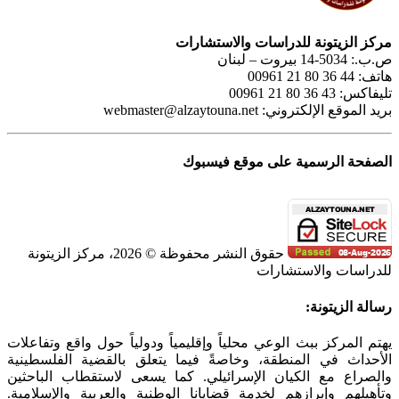
مركز الزيتونة للدراسات والاستشارات
ص.ب.: 5034-14 بيروت – لبنان
هاتف: 44 36 80 21 00961
تليفاكس: 43 36 80 21 00961
بريد الموقع الإلكتروني:
webmaster@alzaytouna.net
الصفحة الرسمية على موقع فيسبوك
حقوق النشر محفوظة © 2026، مركز الزيتونة
للدراسات والاستشارات
SoundCloud
WhatsApp
Facebook
Instagram
Telegram
YouTube
LinkedIn
Threads
Tiktok
Email
X
Toggle
رسالة الزيتونة:
Sliding
Bar
يهتم المركز ببث الوعي محلياً وإقليمياً ودولياً حول واقع وتفاعلات
Area
الأحداث في المنطقة، وخاصةً فيما يتعلق بالقضية الفلسطينية
والصراع مع الكيان الإسرائيلي. كما يسعى لاستقطاب الباحثين
وتأهيلهم وإبرازهم لخدمة قضايانا الوطنية والعربية والإسلامية.