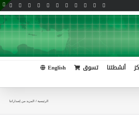
Email
Telegram
WhatsApp
SoundCloud
LinkedIn
Threads
Tiktok
YouTube
Instagram
X
Facebook
e
g
r
a
كز
أنشطتنا
تسوق
English
الرئيسية
المزيد من إصداراتنا