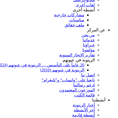
لغات أخرى
أنشطة أخرى
مشاركات خارجية
مناسبات
ملف حقائق
عن المركز
من نحن
خدماتنا
خبراؤنا
مؤلفونا
تقارير الإنجاز السنوية
الزيتونة في عيونهم
20 عاماً على التأسيس … الزيتونة في عيونهم (2024)
الزيتونة في عيونهم (2010)
اتصل بنا
تابعنا على ”واتساب“ و”تليغرام“
ادعم رسالتنا
الموزعون المعتمدون
قائمة الكتب
أنشطتنا
أخبار الزيتونة
آخر الأنشطة
أنشطة قادمة