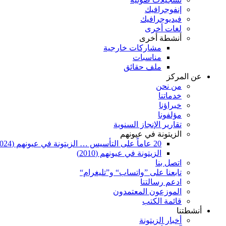
إنفوجرافيك
فيديوجرافيك
لغات أخرى
أنشطة أخرى
مشاركات خارجية
مناسبات
ملف حقائق
عن المركز
من نحن
خدماتنا
خبراؤنا
مؤلفونا
تقارير الإنجاز السنوية
الزيتونة في عيونهم
20 عاماً على التأسيس … الزيتونة في عيونهم (2024)
الزيتونة في عيونهم (2010)
اتصل بنا
تابعنا على ”واتساب“ و”تليغرام“
ادعم رسالتنا
الموزعون المعتمدون
قائمة الكتب
أنشطتنا
أخبار الزيتونة