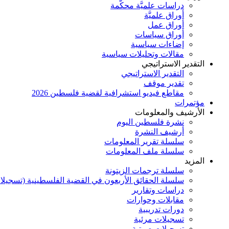
دراسات علميَّة محكَّمة
أوراق علميَّة
أوراق عمل
أوراق سياسات
إضاءات سياسية
مقالات وتحليلات سياسية
التقدير الاستراتيجي
التقدير الاستراتيجي
تقدير موقف
مقاطع فيديو استشرافية لقضية فلسطين 2026
مؤتمرات
الأرشيف والمعلومات
نشرة فلسطين اليوم
أرشيف النشرة
سلسلة تقرير المعلومات
سلسلة ملف المعلومات
المزيد
سلسلة ترجمات الزيتونة
سلسلة الحقائق الأربعون في القضية الفلسطينية (تسجيلا
دراسات وتقارير
مقابلات وحوارات
دورات تدريبية
تسجيلات مرئية
تسجيلات صوتية