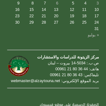
9
8
7
6
5
4
3
16
15
14
13
12
11
10
23
22
21
20
19
18
17
30
29
28
27
26
25
24
31
« يوليو
مركز الزيتونة للدراسات والاستشارات
ص.ب.: 5034-14 بيروت – لبنان
هاتف: 44 36 80 21 00961
تليفاكس: 43 36 80 21 00961
بريد الموقع الإلكتروني:
webmaster@alzaytouna.net
الصفحة الرسمية على موقع فيسبوك