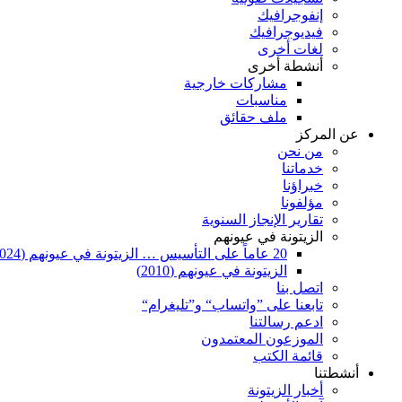
إنفوجرافيك
فيديوجرافيك
لغات أخرى
أنشطة أخرى
مشاركات خارجية
مناسبات
ملف حقائق
عن المركز
من نحن
خدماتنا
خبراؤنا
مؤلفونا
تقارير الإنجاز السنوية
الزيتونة في عيونهم
20 عاماً على التأسيس … الزيتونة في عيونهم (2024)
الزيتونة في عيونهم (2010)
اتصل بنا
تابعنا على ”واتساب“ و”تليغرام“
ادعم رسالتنا
الموزعون المعتمدون
قائمة الكتب
أنشطتنا
أخبار الزيتونة