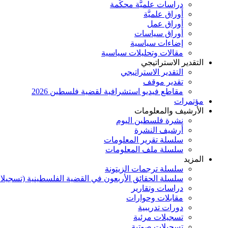
دراسات علميَّة محكَّمة
أوراق علميَّة
أوراق عمل
أوراق سياسات
إضاءات سياسية
مقالات وتحليلات سياسية
التقدير الاستراتيجي
التقدير الاستراتيجي
تقدير موقف
مقاطع فيديو استشرافية لقضية فلسطين 2026
مؤتمرات
الأرشيف والمعلومات
نشرة فلسطين اليوم
أرشيف النشرة
سلسلة تقرير المعلومات
سلسلة ملف المعلومات
المزيد
سلسلة ترجمات الزيتونة
سلسلة الحقائق الأربعون في القضية الفلسطينية (تسجيلا
دراسات وتقارير
مقابلات وحوارات
دورات تدريبية
تسجيلات مرئية
تسجيلات صوتية