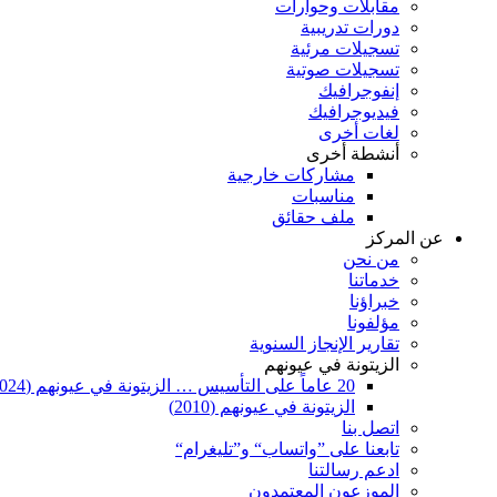
مقابلات وحوارات
دورات تدريبية
تسجيلات مرئية
تسجيلات صوتية
إنفوجرافيك
فيديوجرافيك
لغات أخرى
أنشطة أخرى
مشاركات خارجية
مناسبات
ملف حقائق
عن المركز
من نحن
خدماتنا
خبراؤنا
مؤلفونا
تقارير الإنجاز السنوية
الزيتونة في عيونهم
20 عاماً على التأسيس … الزيتونة في عيونهم (2024)
الزيتونة في عيونهم (2010)
اتصل بنا
تابعنا على ”واتساب“ و”تليغرام“
ادعم رسالتنا
الموزعون المعتمدون