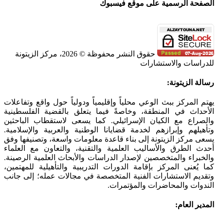
الصفحة الرسمية على موقع فيسبوك
حقوق النشر محفوظة © 2026، مركز الزيتونة
للدراسات والاستشارات
SoundCloud
WhatsApp
Facebook
Instagram
Telegram
YouTube
LinkedIn
Threads
Tiktok
Email
X
Toggle
رسالة الزيتونة:
Sliding
Bar
يهتم المركز ببث الوعي محلياً وإقليمياً ودولياً حول واقع وتفاعلات
Area
الأحداث في المنطقة، وخاصةً فيما يتعلق بالقضية الفلسطينية
والصراع مع الكيان الإسرائيلي. كما يسعى لاستقطاب الباحثين
وتأهيلهم وإبرازهم لخدمة قضايانا الوطنية والعربية والإسلامية.
يسعى مركز الزيتونة إلى بناء قاعدة معلومات واسعة، وتصنيفها وفق
أحدث الطرق والأساليب العلمية والتقنية، والتعاون مع العلماء
والخبراء والمتخصصين لإصدار الدراسات والأبحاث العلمية الرصينة.
كما يُعنى المركز بإقامة الدورات التدريبية والتأهيلية للمهتمين،
وتقديم الاستشارات الفنية المتخصصة في مجالات عمله؛ إلى جانب
الندوات والمحاضرات والمؤتمرات.
المدير العام: