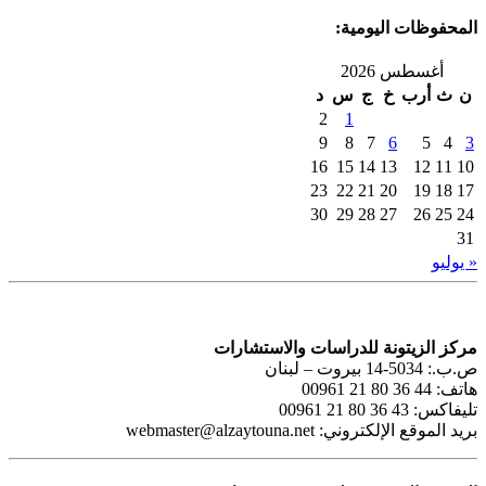
المحفوظات اليومية:
أغسطس 2026
ن
ث
أرب
خ
ج
س
د
2
1
9
8
7
6
5
4
3
16
15
14
13
12
11
10
23
22
21
20
19
18
17
30
29
28
27
26
25
24
31
« يوليو
مركز الزيتونة للدراسات والاستشارات
ص.ب.: 5034-14 بيروت – لبنان
هاتف: 44 36 80 21 00961
تليفاكس: 43 36 80 21 00961
بريد الموقع الإلكتروني:
webmaster@alzaytouna.net