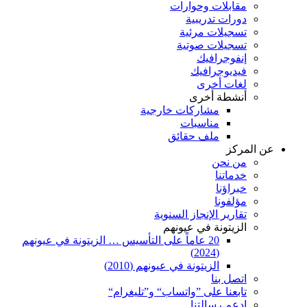
مقابلات وحوارات
دورات تدريبية
تسجيلات مرئية
تسجيلات صوتية
إنفوجرافيك
فيديوجرافيك
لغات أخرى
أنشطة أخرى
مشاركات خارجية
مناسبات
ملف حقائق
عن المركز
من نحن
خدماتنا
خبراؤنا
مؤلفونا
تقارير الإنجاز السنوية
الزيتونة في عيونهم
20 عاماً على التأسيس … الزيتونة في عيونهم
(2024)
الزيتونة في عيونهم (2010)
اتصل بنا
تابعنا على ”واتساب“ و”تليغرام“
ادعم رسالتنا