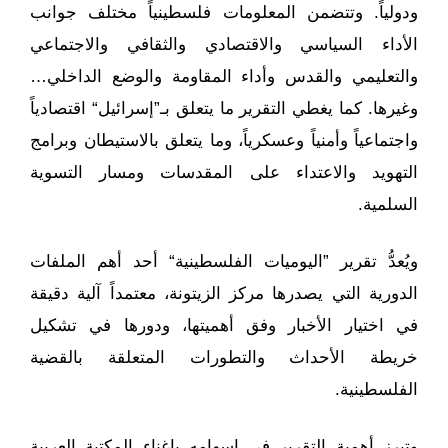
ودولياً. وتتضمن المعلومات فلسطينياً مختلف جوانب
الأداء السياسي والاقتصادي والثقافي والاجتماعي
والتعليمي والقدس وأداء المقاومة والوضع الداخلي…
وغيرها. كما يغطي التقرير ما يتعلق بـ”إسرائيل“ اقتصادياً
واجتماعياً وأمنياً وعسكرياً، وما يتعلق بالاستيطان وبرامج
التهويد والاعتداء على المقدسات ومسار التسوية
السلمية.
ويُعدُّ تقرير ”اليوميات الفلسطينية“ أحد أهم الملفات
الدورية التي يصدرها مركز الزيتونة، معتمداً آلية دقيقة
في اختيار الأخبار وفق أهميتها، ودورها في تشكيل
خريطة الأحداث والتطورات المتعلقة بالقضية
الفلسطينية.
وتبرز أهمية التقرير في إسهامه بإغناء المكتبة العربية