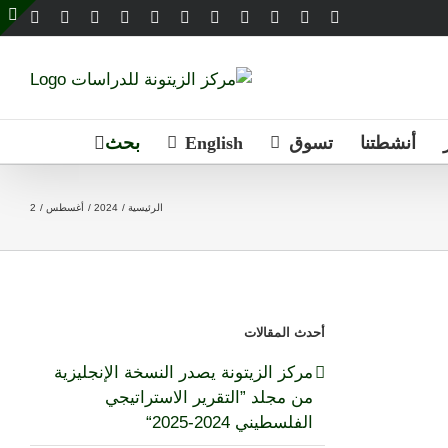
Email
Telegram
WhatsApp
SoundCloud
LinkedIn
Threads
Tiktok
YouTube
Instagram
X
Facebook
e
g
r
a
أنشطتنا
تسوق
English
الرئيسية
2024
أغسطس
2
أحدث المقالات
مركز الزيتونة يصدر النسخة الإنجليزية
من مجلد ”التقرير الاستراتيجي
الفلسطيني 2024-2025“