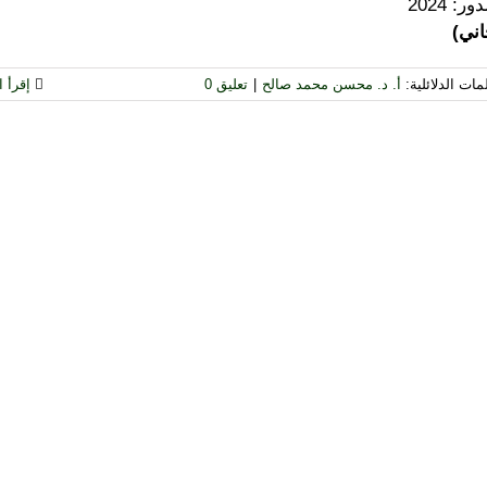
: 2024
ني)
مات الدلائلية:
أ. د. محسن محمد صالح
|
تعليق 0
إقرأ ال