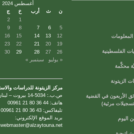
أغسطس 2024
ن
ث
أرب
خ
ج
2
1
9
8
7
6
5
16
15
14
13
12
لمعلومات
23
22
21
20
19
ات الفلسطينية
30
29
28
27
26
« يوليو
سبتمبر »
ة محكَّمة
 الزيتونة
مركز الزيتونة للدراسات والاس
ص.ب.: 5034-14 بيروت – لبنان
ق الأربعون في القضية
هاتف: 44 36 80 21 00961
تسجيلات مرئية)
تليفاكس: 43 36 80 21 00961
بريد الموقع الإلكتروني:
 اليوم
webmaster@alzaytouna.net
تراتيجية