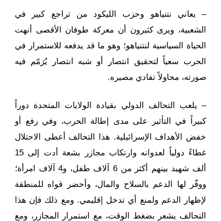
– يعاني نتنياهو وحزب الليكود من تراجع كبير في
الشعبية، ويرى كثيرون أن معركة طوفان الأقصى أنهت
الحياة السياسية لنتنياهو؛ وهو ما قد يدفعه للاستمرار في
الحرب سعياً لتحقيق انتصار أو شبه انتصار يُرَمّم فيه
صورته، محاولاً تفادي مصيره.
– يلعب التحالف الدولي بقيادة الولايات المتحدة دوراً
كبيراً في التأثير على مدى إطالة الحرب، وفي رفع أو
خفض الأهداف الإسرائيلية. هذا التحالف أعطى الاحتلال
غطاءً دولياً لعدوانه وارتكاب مجازر بشعة أدت إلى 15
ألف شهيد بينهم أكثر من 6 آلاف طفل، و4 آلاف امرأة؛
ووفّر لها الدعم بالسلاح والمال، وأحضر قواه للمنطقة
لإظهار الدعم ولمنع أي تدخل إقليمي. ومع ذلك فإن هذا
التحالف يشعر بضغط الوقت، مع استمرار المجازر، ومع