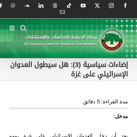
Ski
tsApp
SoundCloud
LinkedIn
Threads
Tiktok
YouTube
Instagram
X
Facebook
t
Email
conten
إضاءات سياسية (3): هل سيطول العدوان
الإسرائيلي على غزة
مدة القراءة:
5
دقائق
مدخل:
بعد أن دخل العدوان الإسرائيلي على غزة يومه