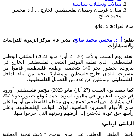
مقالات وتحليلات سياسية
مقال: عُرسَان وطنيان لفلسطينيي الخارج … أ. د. محسن
محمد صالح
مدة القراءة:
5
دقائق
بقلم:
أ. د. محسن محمد صالح
، مدير عام مركز الزيتونة للدراسات
والاستشارات
.
انعقد يوم السبت والأحد (20–21 أيار/ مايو 2023) الملتقى الوطني
الفلسطيني، الذي نظمه المؤتمر الشعبي لفلسطينيي الخارج في
بيروت، بحضور نحو 140 شخصية وطنية فلسطينية قَدِموا من
عشرات البلدان خارج فلسطين، وبمشاركة نخبة من أبناء الداخل
الفلسطيني، وممثلين عن عدد من الفصائل الفلسطينية.
كما ينعقد يوم السبت (27 أيار/ مايو 2023) مؤتمر فلسطينيي أوروبا
في دورته العشرين في مالمو بالسويد، حيث يُتوقع حضور نحو 15-20
ألف مشارك، في أضخم تجمع سنوي منتظم لفلسطينيي أوروبا على
مدى الأعوام العشرين الماضية؛ ليؤكد الثوابت الفلسطينية، وعلى
رأسها حق عودة اللاجئين إلى أرضهم وبيوتهم التي أُخرجوا منها.
الملتقى الوطني:
ناقش الملتقى الوطني على مدى يومين “الاستراتيجية الوطنية