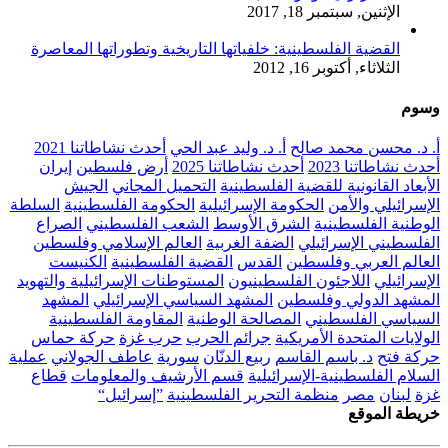
الإثنين, سبتمبر 18, 2017
القضية الفلسطينية: خلفياتها التاريخية وتطوراتها المعاصرة
الثلاثاء, أكتوبر 16, 2012
وسوم
أ. د. محسن محمد صالح
أ. د. وليد عبد الحي
أحدث نشاطاتنا 2021
أحدث نشاطاتنا 2023
أحدث نشاطاتنا 2025
أرض فلسطين
إيران
الأبعاد القانونية للقضية الفلسطينية
التحميل المجاني
الجيش
الإسرائيلي والأمن
الحكومة الإسرائيلية
الحكومة الفلسطينية
السلطة
الوطنية الفلسطينية
الشرق الأوسط
الشعب الفلسطيني
الصراع
الفلسطيني الإسرائيلي
الضفة الغربية
العالم الإسلامي وفلسطين
العالم العربي وفلسطين
القدس
القضية الفلسطينية
الكنيست
الإسرائيلي
اللاجئون الفلسطينيون
المستوطنات الإسرائيلية والتهويد
المشهد الدولي وفلسطين
المشهد السياسي الإسرائيلي
المشهد
السياسي الفلسطيني
المصالحة الوطنية
المقاومة الفلسطينية
الولايات المتحدة الأمريكية
جرائم الحرب
حرب غزة
حركة حماس
حركة فتح
د. باسم القاسم
ربيع الدنّان
سورية
عاطف الجولاني
عملية
السلام الفلسطينية-الإسرائيلية
قسم الأرشيف والمعلومات
قطاع
غزة
لبنان
مصر
منظمة التحرير الفلسطينية
”إسرائيل“
خريطة الموقع