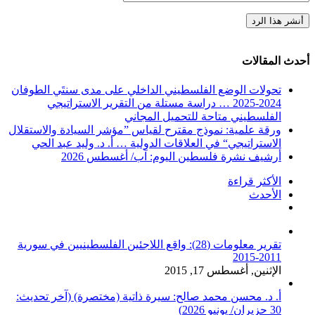
أحدث المقالات
تحولات الوضع الفلسطيني الداخلي على مدى سنتَي الطوفان
2024-2025 … دراسة مستلة من التقرير الاستراتيجي
الفلسطيني متاحة للتحميل المجاني
ورقة علمية: نموذج مقترح لقياس ”مؤشر السيادة والاستقلال
الاستراتيجي“ في العلاقات الدولية … أ. د. وليد عبد الحي
أرشيف نشرة فلسطين اليوم: آب/ أغسطس 2026
الأكثر قراءة
الأحدث
تعليقات
تقرير معلومات (28): واقع اللاجئين الفلسطينيين في سورية
2011-2015
الإثنين, أغسطس 17, 2015
أ. د. محسن محمد صالح: سيرة ذاتية (مختصرة) (آخر تحديث:
30 حزيران/ يونيو 2026)