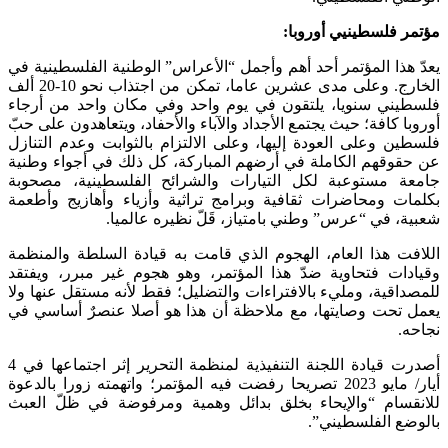
مؤتمر فلسطينيي أوروبا:
يعدّ هذا المؤتمر أحد أهم وأجمل “الأعراس” الوطنية الفلسطينية في
الخارج. وعلى مدى عشرين عاما، تمكن من اجتذاب نحو 10-20 ألف
فلسطيني سنويا، يلتقون في يوم واحد وفي مكان واحد من أرجاء
أوروبا كافة؛ حيث يجتمع الأجداد والآباء والأحفاد، ويتعاهدون على حبّ
فلسطين وعلى العودة إليها، وعلى الالتزام بالثوابت وعدم التنازل
عن حقوقهم الكاملة في أرضهم المباركة، كل ذلك في أجواء وطنية
جامعة مستوعبة لكل التيارات والشرائح الفلسطينية، مصحوبة
بكلمات ومحاضرات ثقافية وبرامج تراثية وأزياء وأهازيج وأطعمة
شعبية، في “عرس” وطني بامتياز، قَلّ نظيره عالميا.
اللافت هذا العام، الهجوم الذي قامت به قيادة السلطة والمنظمة
وقيادات فتحاوية ضدّ هذا المؤتمر، وهو هجوم غير مبرر، ويفتقد
للمصداقية، ومليء بالافتراءات والتضليل؛ فقط لأنه مستقل عنها ولا
يعمل تحت وصايتها، مع ملاحظة أن هذا هو أصلا عنصرٌ أساسي في
نجاحه.
أصدرت قيادة اللجنة التنفيذية لمنظمة التحرير إثر اجتماعها في 4
أيار/ مايو 2023 تصريحا رفضت فيه المؤتمر؛ واتهمته زورا بالدعوة
للانقسام “والإيحاء بخلق بدائل وهمية ومرفوضة في ظلّ العبث
بالوضع الفلسطيني”.