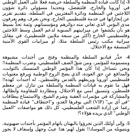
3-
إذا كانت قيادة المنظمة والسلطة حريصة فعلا على العمل الوطني
في أوروبا والخارج، فلتتفضل، وتحديدا مسؤولي دائرة شؤون
اللاجئين في المنظمة ودائرة المغتربين في السلطة، بتقديم تقرير
عن إنجازاتها في خدمة فلسطينيي الخارج، ونحن نعرف وهم يعرفون
مدى البؤس الذي تعاني منه دوائرهم ومؤسساتهم. وثمة تحدٍّ بسيط
هو بأن يكشفوا عن ميزانيتهم السنوية لدعم العمل وسط اللاجئين
وفلسطينيي الخارج (أكثر من سبعة ملايين فلسطيني)، في مقابل
ميزانية مكتب رئيس السلطة مثلا، أو ميزانيات القوى الأمنية
المنسقة مع الاحتلال.
4-
حذَّر قياديو السلطة والمنظمة وفتح من أجندات مشبوهة
ومسمومة للمؤتمر، ومن شقّ الصف الفلسطيني، وضرب المنظمة!!
ونحن نتساءل إذا كان هذا المؤتمر الوطني المتمسك بالثوابت،
والمدافع عن حق العودة، الذي يضخ الروح الوطنية ويرفع معنويات
فلسطينيي أوروبا ويربطهم بالقدس وفلسطين.. له أجندات كهذه!!
فهل ما تقوم به قيادات المنظمة والسلطة من تنازل عن معظم
فلسطين، وتنسيق أمني مع الاحتلال، ومطاردة للمقاومة وأبطالها،
والمشاركة في مؤتمرات العقبة وشرم الشيخ، والاستمتاع ببطاقات
“في آي بي” (VIP) التي يوفرها العدو، و”اختطاف” قيادة المنظمة
رغما عن إرادة الشعب الفلسطيني، كل ذلك هو مواصفات “العمل
الوطني” الذي يريده هؤلاء؟!
5-
وإلى أولئك الذين تجرؤوا بالبهتان باتهام المؤتمر بأجندات صهيونية،
وبتمويله من الموساد!! نقول لهم: هذا عيبٌ وجهل وإسفاف لا يجوز