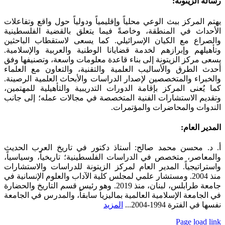
رسالة الزيتونة:
Sliding
Bar
يهتم المركز ببث الوعي محلياً وإقليمياً ودولياً حول واقع وتفاعلات
Area
الأحداث في المنطقة، وخاصةً فيما يتعلق بالقضية الفلسطينية
والصراع مع الكيان الإسرائيلي. كما يسعى لاستقطاب الباحثين
وتأهيلهم وإبرازهم لخدمة قضايانا الوطنية والعربية والإسلامية.
يسعى مركز الزيتونة إلى بناء قاعدة معلومات واسعة، وتصنيفها وفق
أحدث الطرق والأساليب العلمية والتقنية، والتعاون مع العلماء
والخبراء والمتخصصين لإصدار الدراسات والأبحاث العلمية الرصينة.
كما يُعنى المركز بإقامة الدورات التدريبية والتأهيلية للمهتمين،
وتقديم الاستشارات الفنية المتخصصة في مجالات عمله؛ إلى جانب
الندوات والمحاضرات والمؤتمرات.
المدير العام:
أ. د. محسن محمد صالح: أستاذ دكتور في تاريخ العرب الحديث
والمعاصر، متخصص في الدراسات الفلسطينية؛ تاريخياً، وسياسياً،
واستراتيجياً. المدير العام لمركز الزيتونة للدراسات والاستشارات
منذ 2004. ومستشار علمي لمجلس كلية الآداب والعلوم الإنسانية في
جامعة طرابلس، لبنان، منذ 2019. وهو رئيس قسم التاريخ والحضارة
في الجامعة الإسلامية العالمية بماليزيا سابقاً، والمدرس في الجامعة
نفسها في الفترة 1994-2004...
المزيد
Page load link