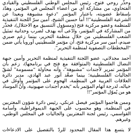
وحذّر روحي فتوح، رئيس المجلس الوطني الفلسطيني والقيادي
الفتحاوي، من مشاركة أي من أعضاء المجلس في المؤتمر، وهدّد
بإسقاط عضويته، باعتبار المؤتمر “دعوة مشبوهة وبعيدا عن
الشرعية الفلسطينية”!! أما حسين الشيخ، أمين سرّ اللجنة التنفيذية
للمنظمة وعضو مركزية فتح (ومسؤول التنسيق مع الاحتلال)، فحذّر
من المشاركة في المؤتمر، وادّعى أنه يهدف لضرب وحدانية تمثيل
الشعب الفلسطيني من خلال منظمة التحرير، بينما زعم صبري
صيدم، أمين سر مركزية فتح، أن مؤتمر فلسطينيي أوروبا يأتي ضمن
“المخططات التصفوية لمنظمة التحرير”.
أحمد مجدلاني، عضو اللجنة التنفيذية لمنظمة التحرير وأمين جبهة
النضال الفلسطينية (المتوافقة مع فتح في برنامجها)، زعم بأن
المؤتمر تمرير لأجندات “مشبوهة”، وأنه محاولة “مسمومة” لشقّ
الجاليات الفلسطينية؛ بينما صعَّد أنور عبد الهادي، مدير دائرة
العلاقات العربية في المنظمة، الهجوم على المؤتمر وأوغل في
خياله، لدرجة اتهام المؤتمر بأنه “يخدم أجندات صهيونية، وأنّ الموساد
هو من يُموّل المؤتمر”!!
وممن هاجموا المؤتمر فيصل عرنكي، رئيس دائرة شؤون المغتربين
في المنظمة، وهو محسوب على الجبهة الديموقراطية، وأسامة
القواسمي، رئيس لجنة المغتربين والجاليات في المجلس الوطني،
وغيرهم.
لا يتسع هذا المقال المحدود للردّ بالتفصيل على الادعاءات