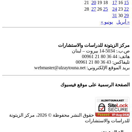
21
20
19
18
17
16
15
28
27
26
25
24
23
22
31
30
29
« أبريل
يونيو »
مركز الزيتونة للدراسات والاستشارات
ص.ب.: 5034-14 بيروت – لبنان
هاتف: 44 36 80 21 00961
تليفاكس: 43 36 80 21 00961
بريد الموقع الإلكتروني:
webmaster@alzaytouna.net
الصفحة الرسمية على موقع فيسبوك
حقوق النشر محفوظة © 2026، مركز الزيتونة
للدراسات والاستشارات
SoundCloud
WhatsApp
Facebook
Instagram
Telegram
YouTube
LinkedIn
Threads
Tiktok
Email
X
Toggle