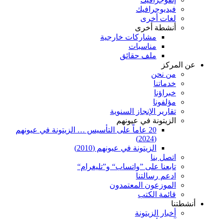
فيديوجرافيك
لغات أخرى
أنشطة أخرى
مشاركات خارجية
مناسبات
ملف حقائق
عن المركز
من نحن
خدماتنا
خبراؤنا
مؤلفونا
تقارير الإنجاز السنوية
الزيتونة في عيونهم
20 عاماً على التأسيس … الزيتونة في عيونهم
(2024)
الزيتونة في عيونهم (2010)
اتصل بنا
تابعنا على ”واتساب“ و”تليغرام“
ادعم رسالتنا
الموزعون المعتمدون
قائمة الكتب
أنشطتنا
أخبار الزيتونة