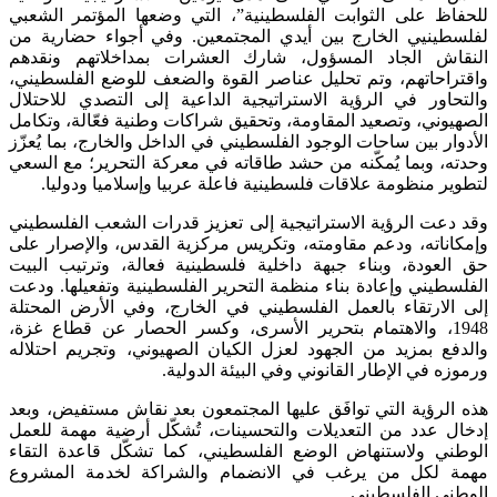
للحفاظ على الثوابت الفلسطينية”، التي وضعها المؤتمر الشعبي
لفلسطينيي الخارج بين أيدي المجتمعين. وفي أجواء حضارية من
النقاش الجاد المسؤول، شارك العشرات بمداخلاتهم ونقدهم
واقتراحاتهم، وتم تحليل عناصر القوة والضعف للوضع الفلسطيني،
والتحاور في الرؤية الاستراتيجية الداعية إلى التصدي للاحتلال
الصهيوني، وتصعيد المقاومة، وتحقيق شراكات وطنية فعّالة، وتكامل
الأدوار بين ساحات الوجود الفلسطيني في الداخل والخارج، بما يُعزّز
وحدته، وبما يُمكّنه من حشد طاقاته في معركة التحرير؛ مع السعي
لتطوير منظومة علاقات فلسطينية فاعلة عربيا وإسلاميا ودوليا.
وقد دعت الرؤية الاستراتيجية إلى تعزيز قدرات الشعب الفلسطيني
وإمكاناته، ودعم مقاومته، وتكريس مركزية القدس، والإصرار على
حق العودة، وبناء جبهة داخلية فلسطينية فعالة، وترتيب البيت
الفلسطيني وإعادة بناء منظمة التحرير الفلسطينية وتفعيلها. ودعت
إلى الارتقاء بالعمل الفلسطيني في الخارج، وفي الأرض المحتلة
1948، والاهتمام بتحرير الأسرى، وكسر الحصار عن قطاع غزة،
والدفع بمزيد من الجهود لعزل الكيان الصهيوني، وتجريم احتلاله
ورموزه في الإطار القانوني وفي البيئة الدولية.
هذه الرؤية التي توافَق عليها المجتمعون بعد نقاش مستفيض، وبعد
إدخال عدد من التعديلات والتحسينات، تُشكّل أرضية مهمة للعمل
الوطني ولاستنهاض الوضع الفلسطيني، كما تشكّل قاعدة التقاء
مهمة لكل من يرغب في الانضمام والشراكة لخدمة المشروع
الوطني الفلسطيني.