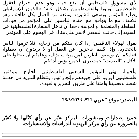
لأي مسؤول فلسطيني أن يقع فيه، وهو عدم احترام لعقول
فلسطينيي أوروبا والفلسطينيين بشكل عام؛ فالكيان الإسرائيلي
يطارد المؤتمر ويسعى لتشويهه ومنعه من العمل بكل طاقته، وهو
للأسف مع ما يتوافق مع أجندة الناقمين على المؤتمر من قيادات
السلطة والمنظمة. والمؤسف حقا أن تدخل السفارة الفلسطينية في
السويد إلى جانب السفير الإسرائيلي هناك في الهجوم على المؤتمر.
نقول لهؤلاء الناقمين: إذا كان بيتكم من زجاج، فلا ترموا الناس
بالحجارة، وإذا كنتم عاجزين عن العمل أو لا تريدون أن تعملوا،
فعليكم أن توسعوا الطريق لمن يرغب بذلك، وعليكم أن تتحلوا على
الأقل بـ”الصمت” حيث يرى الجميع بؤس أدائكم.
وأخيرا، نهنئ المؤتمر الشعبي لفلسطينيي الخارج، ومؤتمر
فلسطينيي أوروبا على جهودهم وإنجازاتهم، ونتطلع للمزيد في خدمة
شعبنا وقضيتنا وأمتنا على طريق التحرير والعودة.
المصدر: موقع ”عربي 21“، 26/5/2023
جميع إصدارات ومنشورات المركز تعبّر عن رأي كتّابها ولا تُعبّر
بالضرورة عن رأي مركز الزيتونة للدراسات والاستشارات.