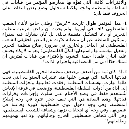
والافتراءات كافة، التي تَفوَّه بها معارضو المؤتمر من قيادات في
السلطة والمنظمة وفتح، ولكننا سنحاول وضع بعض النقاط على
الحروف فيما يلي:
1-
هذا المؤتمر طوال تاريخه “عُرسٌ” وطني جامع لأبناء الشعب
الفلسطيني كافة في أوروبا، ولم يحدث أن رفض شرعية منظمة
التحرير أو دعا لتشكيل منظمة بديلة، بل كان يشارك فيه سفراء
وممثلون للسلطة. غير أن منصاته عبّرت عن النبض الحقيقي للشعب
الفلسطيني في الداخل والخارج، في ضرورة إصلاح منظمة التحرير
وتفعيل مؤسساتها واستيعابها للكُلّ الفلسطيني؛ وهو ما لا يكاد يختلف
عليه اثنان. فلماذا حملة التشويه والافتراء من قيادات يُفترض أن
تمتلك حدّا أدنى من المصداقية واحترام الذات؟!
2-
إذا كان ثمة من أضعف ويضعف منظمة التحرير الفلسطينية، فهي
قيادتها الحالية التي تهيمن عليها منذ عشرات السنوات، التي تحت
ظلها انهارت مؤسسات المنظمة وفقدت فعاليتها، وتحوّلت المنظمة
إلى أداة من أدوات السلطة الفلسطينية، ووُضعت في غرفة الإنعاش
لتُستخدم فقط في وضع الأختام على سلوك وإجراءات وقرارات
قيادتها؛ وهذه القيادة هي التي تقف حجر عثرة في وجه إصلاح
المنظمة، وفي وجه دخول قوى فلسطينية كبيرة وفاعلة في
عضويتها، وفي وجه أي انتخابات نزيهة وشفافة للشعب الفلسطيني،
وهي التي تتجاهل فلسطينيي الخارج وجالياتهم، ولا تعبأ بهمومهم
وتطلعاتهم!!