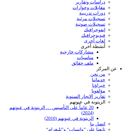
دراسات وتقارير
مقابلات وحوارات
دورات تدريبية
تسجيلات مرئية
تسجيلات صوتية
إنفوجرافيك
فيديوجرافيك
لغات أخرى
أنشطة أخرى
مشاركات خارجية
مناسبات
ملف حقائق
عن المركز
من نحن
خدماتنا
خبراؤنا
مؤلفونا
تقارير الإنجاز السنوية
الزيتونة في عيونهم
20 عاماً على التأسيس … الزيتونة في عيونهم
(2024)
الزيتونة في عيونهم (2010)
اتصل بنا
تابعنا على ”واتساب“ و”تليغرام“