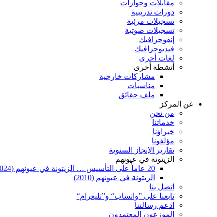
مقابلات وحوارات
دورات تدريبية
تسجيلات مرئية
تسجيلات صوتية
إنفوجرافيك
فيديوجرافيك
لغات أخرى
أنشطة أخرى
مشاركات خارجية
مناسبات
ملف حقائق
عن المركز
من نحن
خدماتنا
خبراؤنا
مؤلفونا
تقارير الإنجاز السنوية
الزيتونة في عيونهم
20 عاماً على التأسيس … الزيتونة في عيونهم (2024)
الزيتونة في عيونهم (2010)
اتصل بنا
تابعنا على ”واتساب“ و”تليغرام“
ادعم رسالتنا
الموزعون المعتمدون