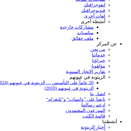
إنفوجرافيك
فيديوجرافيك
لغات أخرى
أنشطة أخرى
مشاركات خارجية
مناسبات
ملف حقائق
عن المركز
من نحن
خدماتنا
خبراؤنا
مؤلفونا
تقارير الإنجاز السنوية
الزيتونة في عيونهم
20 عاماً على التأسيس … الزيتونة في عيونهم (2024)
الزيتونة في عيونهم (2010)
اتصل بنا
تابعنا على ”واتساب“ و”تليغرام“
ادعم رسالتنا
الموزعون المعتمدون
قائمة الكتب
أنشطتنا
أخبار الزيتونة