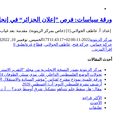
ورقة سياسات: فرص ”إعلان الجزائر“ في إنجاز
إعداد: أ. عاطف الجولاني.[1] (خاص بمركز الزيتونة). مقدمة: بعد غياب دام نحو عامين لجهود تحقيق المصالحة وإنهاء الانقسام الفلسطيني، تحركّت الجزائر خلال الأشهر الماضية لاستئناف [...]
مركز الزيتونة
2022-11-17T11:43:17+02:00
الخميس, نوفمبر 10, 2022
|
ا
حركة حماس
,
حركة فتح
,
عاطف الجولاني
,
قطاع غزة
|
تعليق 0
إقرأ المزيد...
أحدث المقالات
مركز الزيتونة يصدر النسخة الإنجليزية من مجلد ”التقرير الاستراتيجي ا
تحولات الوضع الفلسطيني الداخلي على مدى سنتَي الطوفان 2024-2025 … دراسة مستلة من التقرير الاستراتيجي الفلسطيني متاحة للتحميل المجاني
ورقة علمية: نموذج مقترح لقياس ”مؤشر السيادة والاستقلال الاس
أرشيف نشرة فلسطين اليوم: آب/ أغسطس 2026
مقال: هل سقط حلم نتنياهو بتشكيل شرق أوسط جديد؟ … أ. د
الأكثر قراءة
الأحدث
تعليقات