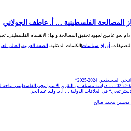
 المصالحة الفلسطينية … أ. عاطف الجولاني
لتصنيفات:
أوراق سياسات
|
الكلمات الدلائلية:
الضفة الغربية
,
العالم الع
لفلسطيني 2024-2025“
تراتيجي“ في العلاقات الدولية … أ. د. وليد عبد الحي
. محسن محمد صالح