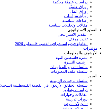
دراسات علميَّة محكَّمة
أوراق علميَّة
أوراق عمل
أوراق سياسات
إضاءات سياسية
مقالات وتحليلات سياسية
التقدير الاستراتيجي
التقدير الاستراتيجي
تقدير موقف
مقاطع فيديو استشرافية لقضية فلسطين 2026
مؤتمرات
الأرشيف والمعلومات
نشرة فلسطين اليوم
أرشيف النشرة
سلسلة تقرير المعلومات
سلسلة ملف المعلومات
المزيد
سلسلة ترجمات الزيتونة
سلسلة الحقائق الأربعون في القضية الفلسطينية (تسجيلا
دراسات وتقارير
مقابلات وحوارات
دورات تدريبية
تسجيلات مرئية
تسجيلات صوتية