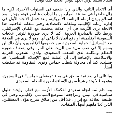
انتقالاً سلساً لولي العهد لتولي الحكم خلفاً لوالده.
أما الاتجاه الثاني، والذي وإن ضعف في السنوات الأخيرة، لكنه ما
زال حاضراً في صناعة القرار، وربما ازدادت عناصر قوته مؤخراً، بعد
استلام بايدن لزمام الرئاسة الأمريكية، وبعد فشل الاتجاه الأول في
إدارة أزماته الإقليمية وملفاته الاقتصادية وحتى ملفاته الداخلية. هذا
الاتجاه يرى التَّريث في أي علاقة محتملة مع الكيان الإسرائيلي،
وربط ذلك بالمبادرة العربية، كما لا يرى ضرورة لتوتير علاقات
السعودية الإقليمية، أو دفع أثمان لا داعي لها. وهو لا يرى في العلاقة
مع “إسرائيل” حماية للسعودية من خصومها الإقليميين، وأنّ ذلك لن
يسهم إلا في صب مزيد من الزيت على النار، وفي إضعاف صورة
النظام ومكانته لدى الشعب السعودي، ولدى الشعوب العربية
والإسلامية. بالإضافة إلى أن عملية قمع “الإسلام السياسي” قد
فشلت، كما أن محاولة شطب حماس وقوى المقاومة قد سقطت
أيضاً.
وبالتالي لم يعد ثمة منطق في بقاء “معتقلي حماس” في السجون،
وهو بقاءٌ لا يخدم شيئاً سوى الإساءة لصورة النظام السعودي.
وما دام ثمة اتجاه سعودي لفكفكة الأزمة مع قطر، وإيجاد حلول
سياسية في اليمن، ومراجعة التموضع السياسي الإقليمي، وحتى في
طبيعة العلاقة مع إيران، فلا أقل من إطلاق سراح هؤلاء المعتقلين،
الذين يُعدّ ملفهم أسهل الملفات.
***