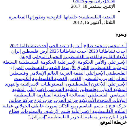
30 حزيران/ يونيو 2026)
الإثنين, سبتمبر 18, 2017
القضية الفلسطينية: خلفياتها التاريخية وتطوراتها المعاصرة
الثلاثاء, أكتوبر 16, 2012
وسوم
أ. د. محسن محمد صالح
أ. د. وليد عبد الحي
أحدث نشاطاتنا 2021
أحدث نشاطاتنا 2023
أحدث نشاطاتنا 2025
أرض فلسطين
إيران
الأبعاد القانونية للقضية الفلسطينية
التحميل المجاني
الجيش
الإسرائيلي والأمن
الحكومة الإسرائيلية
الحكومة الفلسطينية
السلطة
الوطنية الفلسطينية
الشرق الأوسط
الشعب الفلسطيني
الصراع
الفلسطيني الإسرائيلي
الضفة الغربية
العالم الإسلامي وفلسطين
العالم العربي وفلسطين
القدس
القضية الفلسطينية
الكنيست
الإسرائيلي
اللاجئون الفلسطينيون
المستوطنات الإسرائيلية والتهويد
المشهد الدولي وفلسطين
المشهد السياسي الإسرائيلي
المشهد
السياسي الفلسطيني
المصالحة الوطنية
المقاومة الفلسطينية
الولايات المتحدة الأمريكية
جرائم الحرب
حرب غزة
حركة حماس
حركة فتح
د. باسم القاسم
ربيع الدنّان
سورية
عاطف الجولاني
عملية
السلام الفلسطينية-الإسرائيلية
قسم الأرشيف والمعلومات
قطاع
غزة
لبنان
مصر
منظمة التحرير الفلسطينية
”إسرائيل“
خريطة الموقع