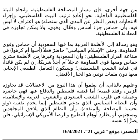
من جهة أخرى، فإن مسار المصالحة الفلسطينية، واتجاه البيئة
الفلسطينية الداخلية، نحو إعادة ترتيب البيت الفلسطيني، وإجراء
الانتخابات (بغض النظر عن المدى الذي ستصله) هو اعتراف لا لبس
فيه، بأن حماس جزء أساس وفعّال وقوي، ولا يمكن تجاوزه في
المعادلة الفلسطينية.
وهو رسالة إلى الأنظمة العربية بما فيها السعودية أن حماس وقوى
المقاومة، وحتى “الإسلام السياسي” حاضرٌ فعلاً (أحبوا أم كرهوا) في
صناعة القرار الفلسطيني؛ وأن السعودية وغيرها من الأنظمة سترى
حماس ومعها قوى المقاومة عاجلاً أم آجلاً شريكاً، إن لم يكن قائداً،
في قيادة الشعب الفلسطيني؛ وسيكون التعامل الطبيعي الإيجابي
معها دون ملفات توتير، هو الخيار الأفضل.
وعليهم بالتالي، أن يعلموا أن هذا النوع من الاعتقالات قد تجاوزه
الزمن، وفقد قيمته؛ أما قضية فلسطين والدفاع عنها فهي حاضرة
وعميقة في قلوب الشعب السعودي والشعوب العربية والإسلامية،
وأن النظام السياسي الذي يدعم فلسطين إنما يخدم نفسه (ولو
بحسبة المصلحة والمنفعة)، وأن النظام الذي يلاحق المجاهدين
ويسجنهم، أو يطارد أوهام التطبيع والرضا الأمريكي الإسرائيلي، فلن
يضرَّ إلا نفسه.
المصدر: موقع ”عربي 21“، 16/4/2021