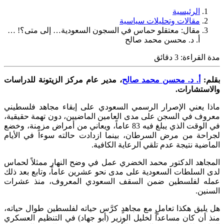
الرئيسية
مقالات وتحليلات سياسية
مقال: معتقلو حماس في السجون السعودية… إلى متى؟! …
أ. د. محسن محمد صالح
مدة القراءة:
3
دقائق
بقلم:
أ. د. محسن محمد صالح
، مدير عام مركز الزيتونة للدراسات
والاستشارات
.
ماذا يعني الإصرار الرسمي السعودي على إبقاء مجاهد فلسطيني
معروف في السجن على مدى العامين الماضيين، دون تهمة حقيقية،
في الوقت الذي يبلغ فيه 83 عاماً، ويعاني من أمراض مزمنة، وخضع
لجراحة من مرض السرطان، بينما ازدادت حالته سوءاً في الأيام
الماضية نتيجة عدم تلقي الرعاية الكافية.
المجاهد الدكتور محمد الخضري عمل في وضح النهار ممثلاً لحماس
لدى السلطات السعودية على مدى نحو عشرين عاماً، وتابع بعد ذلك
عمله لفلسطين ضمن السقف السعودي المعروف، منذ عشرات
السنين.
هل يليق هكذا تعاملٍ مع مجاهدٍ كرَّس حياته لفلسطين طوال حياته،
منذ أن كان مساعداً لخليل الوزير (أبو جهاد) في التنظيم العسكري