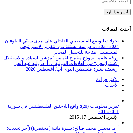
أحدث المقالات
تحولات الوضع الفلسطيني الداخلي على مدى سنتَي الطوفان
2024-2025 … دراسة مستلة من التقرير الاستراتيجي
الفلسطيني متاحة للتحميل المجاني
ورقة علمية: نموذج مقترح لقياس ”مؤشر السيادة والاستقلال
الاستراتيجي“ في العلاقات الدولية … أ. د. وليد عبد الحي
أرشيف نشرة فلسطين اليوم: آب/ أغسطس 2026
الأكثر قراءة
الأحدث
تعليقات
تقرير معلومات (28): واقع اللاجئين الفلسطينيين في سورية
2011-2015
الإثنين, أغسطس 17, 2015
أ. د. محسن محمد صالح: سيرة ذاتية (مختصرة) (آخر تحديث: