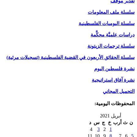
تقدير موقف
سلسلة ملف المعلومات
سلسلة اليوميات الفلسطينية
دراسات علميَّة محكَّمة
سلسلة ترجمات الزيتونة
سلسلة الحقائق الأربعون في القضية الفلسطينية (تسجيلات مرئية)
نشرة فلسطين اليوم
نشرة آفاق استراتيجية
التحميل المجاني
المحفوظات اليومية:
أبريل 2021
ن
ث
أرب
خ
ج
س
د
4
3
2
1
11
10
9
8
7
6
5