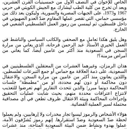
الخاص للإخوان في النصف الأول من خمسينيات القرن العشرين،
وبعد أن تخرج من كلية الطب ليشارك مع الجيش الكويتي في حربي
1967 و1973، على الجبهات المصرية والسورية، وليكون بعد ذلك من
مؤسسي حماس، التي تقصر عملها المقاوم ضدّ العدو الصهيوني في
داخل فلسطين، ثم ليمسي من رموز العمل الفلسطيني الشعبي في
الخارج.
وهل يليق هكذا تعاملٍ مع الصحفي والكاتب السياسي والناشط في
العمل الخيري الأستاذ عبد الرحمن فرحانة، الذي يعاني من مرارة
السجن في السعودية منذ أكثر من عامين أيضاً، كما يعاني من
أمراض مزمنة؟!
هذان الرمزان، وغيرهما العشرات من المعتقلين الفلسطينيين في
السعودية، على ذمة العلاقة مع حماس أو جمع التبرعات لفلسطين،
واللذين يعانون منذ أكثر من عامين من مرارة السجن، والاعتقال
دون محاكمة أو دون تُهم محددة، أو من “مطمطة” جلسات
المحاكمة دونما مبرر؛ والذين تتحدث التقارير أنهم تعرضوا للتعذيب
لانتزاع اعترافات محددة منهم، بحيث شابت عمليات التحقيق
وإجراءات المحاكمة وبيئة الاعتقال ظروف تطعن في أي مصداقية
محتملة لسير العملية القضائية.
هؤلاء الأشخاص والرموز ليسوا تجار مخدرات ولا إرهابيين، ولم يعملوا
لحظة ضدّ السعودية وضدّ استقرارها. إنهم رموز يُشرِّفون الأمة،
عملوا بهدوء ونشاط ضمن البيئة السعودية المتاحة، منذ عشرات