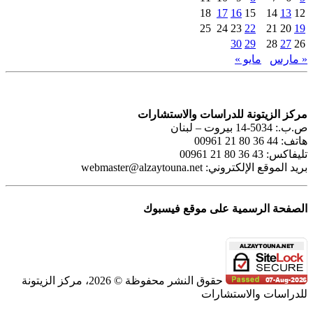
18
17
16
15
14
13
12
25
24
23
22
21
20
19
30
29
28
27
26
« مارس
مايو »
مركز الزيتونة للدراسات والاستشارات
ص.ب.: 5034-14 بيروت – لبنان
هاتف: 44 36 80 21 00961
تليفاكس: 43 36 80 21 00961
بريد الموقع الإلكتروني:
webmaster@alzaytouna.net
الصفحة الرسمية على موقع فيسبوك
حقوق النشر محفوظة © 2026، مركز الزيتونة
للدراسات والاستشارات
SoundCloud
WhatsApp
Facebook
Instagram
Telegram
YouTube
LinkedIn
Threads
Tiktok
Email
X