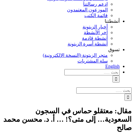
ادعم رسالتنا
الموزعون المعتمدون
قائمة الكتب
أنشطتنا
أخبار الزيتونة
آخر الأنشطة
أنشطة قادمة
أنشطة أسرة الزيتونة
تسوق
متجر الزيتونة (النسخة الإلكترونية)
سلة المشتريات
English
نتائج
البحث
بالنسبة
الي
نتائج
:
البحث
بالنسبة
الي
مقال: معتقلو حماس في السجون
:
السعودية… إلى متى؟! … أ. د. محسن محمد
صالح