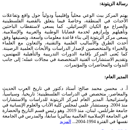
Toggle
رسالة الزيتونة:
Sliding
Bar
يهتم المركز ببث الوعي محلياً وإقليمياً ودولياً حول واقع وتفاعلات
Area
الأحداث في المنطقة، وخاصةً فيما يتعلق بالقضية الفلسطينية
والصراع مع الكيان الإسرائيلي. كما يسعى لاستقطاب الباحثين
وتأهيلهم وإبرازهم لخدمة قضايانا الوطنية والعربية والإسلامية.
يسعى مركز الزيتونة إلى بناء قاعدة معلومات واسعة، وتصنيفها وفق
أحدث الطرق والأساليب العلمية والتقنية، والتعاون مع العلماء
والخبراء والمتخصصين لإصدار الدراسات والأبحاث العلمية الرصينة.
كما يُعنى المركز بإقامة الدورات التدريبية والتأهيلية للمهتمين،
وتقديم الاستشارات الفنية المتخصصة في مجالات عمله؛ إلى جانب
الندوات والمحاضرات والمؤتمرات.
المدير العام:
أ. د. محسن محمد صالح: أستاذ دكتور في تاريخ العرب الحديث
والمعاصر، متخصص في الدراسات الفلسطينية؛ تاريخياً، وسياسياً،
واستراتيجياً. المدير العام لمركز الزيتونة للدراسات والاستشارات
منذ 2004. ومستشار علمي لمجلس كلية الآداب والعلوم الإنسانية في
جامعة طرابلس، لبنان، منذ 2019. وهو رئيس قسم التاريخ والحضارة
في الجامعة الإسلامية العالمية بماليزيا سابقاً، والمدرس في الجامعة
نفسها في الفترة 1994-2004...
المزيد