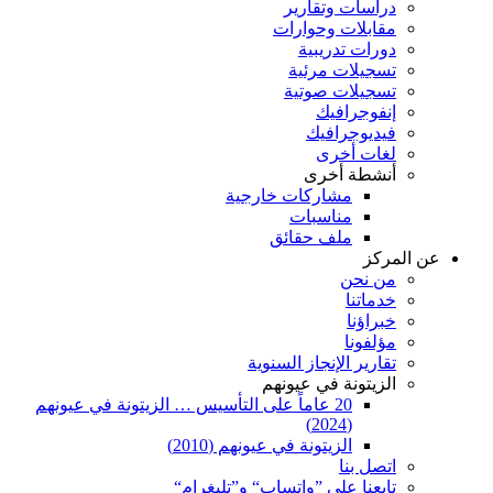
دراسات وتقارير
مقابلات وحوارات
دورات تدريبية
تسجيلات مرئية
تسجيلات صوتية
إنفوجرافيك
فيديوجرافيك
لغات أخرى
أنشطة أخرى
مشاركات خارجية
مناسبات
ملف حقائق
عن المركز
من نحن
خدماتنا
خبراؤنا
مؤلفونا
تقارير الإنجاز السنوية
الزيتونة في عيونهم
20 عاماً على التأسيس … الزيتونة في عيونهم
(2024)
الزيتونة في عيونهم (2010)
اتصل بنا
تابعنا على ”واتساب“ و”تليغرام“