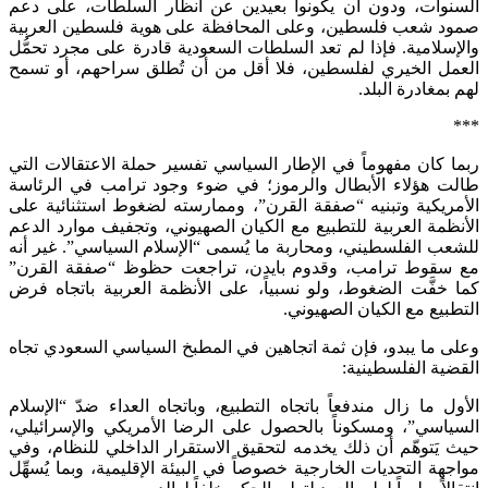
السنوات، ودون أن يكونوا بعيدين عن أنظار السلطات، على دعم
صمود شعب فلسطين، وعلى المحافظة على هوية فلسطين العربية
والإسلامية. فإذا لم تعد السلطات السعودية قادرة على مجرد تحمُّل
العمل الخيري لفلسطين، فلا أقل من أن تُطلق سراحهم، أو تسمح
لهم بمغادرة البلد.
***
ربما كان مفهوماً في الإطار السياسي تفسير حملة الاعتقالات التي
طالت هؤلاء الأبطال والرموز؛ في ضوء وجود ترامب في الرئاسة
الأمريكية وتبنيه “صفقة القرن”، وممارسته لضغوط استثنائية على
الأنظمة العربية للتطبيع مع الكيان الصهيوني، وتجفيف موارد الدعم
للشعب الفلسطيني، ومحاربة ما يُسمى “الإسلام السياسي”. غير أنه
مع سقوط ترامب، وقدوم بايدن، تراجعت حظوظ “صفقة القرن”
كما خفَّت الضغوط، ولو نسبياً، على الأنظمة العربية باتجاه فرض
التطبيع مع الكيان الصهيوني.
وعلى ما يبدو، فإن ثمة اتجاهين في المطبخ السياسي السعودي تجاه
القضية الفلسطينية:
الأول ما زال مندفعاً باتجاه التطبيع، وباتجاه العداء ضدّ “الإسلام
السياسي”، ومسكوناً بالحصول على الرضا الأمريكي والإسرائيلي،
حيث يَتوهّم أن ذلك يخدمه لتحقيق الاستقرار الداخلي للنظام، وفي
مواجهة التحديات الخارجية خصوصاً في البيئة الإقليمية، وبما يُسهِّل