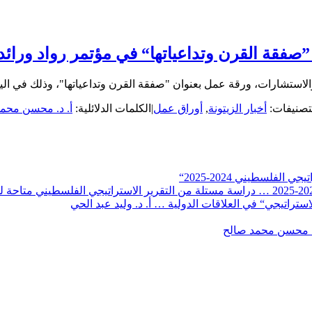
صفقة القرن وتداعياتها“ في مؤتمر رواد ورا
لاستشارات، ورقة عمل بعنوان "صفقة القرن وتداعياتها"، وذلك في اليوم
تصنيفات:
أخبار الزيتونة
,
أوراق عمل
|
الكلمات الدلائلية:
أ. د. محسن محم
لفلسطيني 2024-2025“
تراتيجي“ في العلاقات الدولية … أ. د. وليد عبد الحي
. محسن محمد صالح