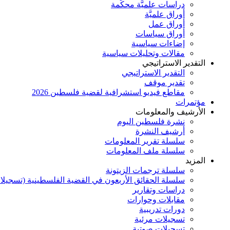
دراسات علميَّة محكَّمة
أوراق علميَّة
أوراق عمل
أوراق سياسات
إضاءات سياسية
مقالات وتحليلات سياسية
التقدير الاستراتيجي
التقدير الاستراتيجي
تقدير موقف
مقاطع فيديو استشرافية لقضية فلسطين 2026
مؤتمرات
الأرشيف والمعلومات
نشرة فلسطين اليوم
أرشيف النشرة
سلسلة تقرير المعلومات
سلسلة ملف المعلومات
المزيد
سلسلة ترجمات الزيتونة
سلسلة الحقائق الأربعون في القضية الفلسطينية (تسجيلا
دراسات وتقارير
مقابلات وحوارات
دورات تدريبية
تسجيلات مرئية
تسجيلات صوتية