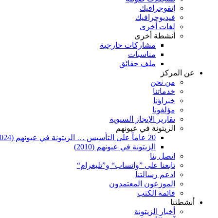
إنفوجرافيك
فيديوجرافيك
لغات أخرى
أنشطة أخرى
مشاركات خارجية
مناسبات
ملف حقائق
عن المركز
من نحن
خدماتنا
خبراؤنا
مؤلفونا
تقارير الإنجاز السنوية
الزيتونة في عيونهم
20 عاماً على التأسيس … الزيتونة في عيونهم (2024)
الزيتونة في عيونهم (2010)
اتصل بنا
تابعنا على ”واتساب“ و”تليغرام“
ادعم رسالتنا
الموزعون المعتمدون
قائمة الكتب
أنشطتنا
أخبار الزيتونة