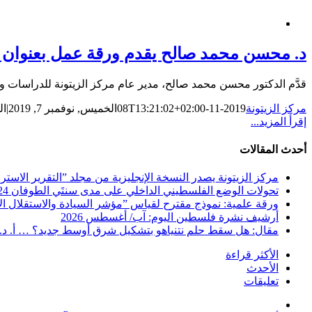
د. محسن محمد صالح يقدم ورقة عمل بعنوان ”
قدَّم الدكتور محسن محمد صالح، مدير عام مركز الزيتونة للدراسات وا
مركز الزيتونة
2019-11-08T13:21:02+02:00
الخميس, نوفمبر 7, 2019
|
ال
إقرأ المزيد...
أحدث المقالات
مركز الزيتونة يصدر النسخة الإنجليزية من مجلد ”التقرير الاستراتيجي ا
تحولات الوضع الفلسطيني الداخلي على مدى سنتَي الطوفان 2024-2025 … دراسة مستلة من التقرير الاستراتيجي الفلسطيني متاحة للتحميل المجاني
ورقة علمية: نموذج مقترح لقياس ”مؤشر السيادة والاستقلال الاس
أرشيف نشرة فلسطين اليوم: آب/ أغسطس 2026
مقال: هل سقط حلم نتنياهو بتشكيل شرق أوسط جديد؟ … أ. د
الأكثر قراءة
الأحدث
تعليقات