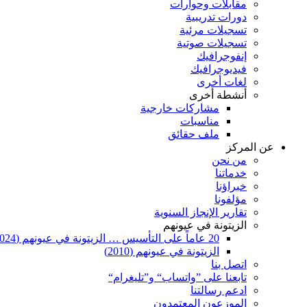
مقابلات وحوارات
دورات تدريبية
تسجيلات مرئية
تسجيلات صوتية
إنفوجرافيك
فيديوجرافيك
لغات أخرى
أنشطة أخرى
مشاركات خارجية
مناسبات
ملف حقائق
عن المركز
من نحن
خدماتنا
خبراؤنا
مؤلفونا
تقارير الإنجاز السنوية
الزيتونة في عيونهم
20 عاماً على التأسيس … الزيتونة في عيونهم (2024)
الزيتونة في عيونهم (2010)
اتصل بنا
تابعنا على ”واتساب“ و”تليغرام“
ادعم رسالتنا
الموزعون المعتمدون