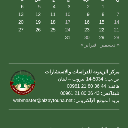
6
5
4
3
2
1
13
12
11
10
9
8
7
20
19
18
17
16
15
14
27
26
25
24
23
22
21
31
30
29
28
« ديسمبر
فبراير »
مركز الزيتونة للدراسات والاستشارات
ص.ب.: 5034-14 بيروت – لبنان
هاتف: 44 36 80 21 00961
تليفاكس: 43 36 80 21 00961
بريد الموقع الإلكتروني:
webmaster@alzaytouna.net