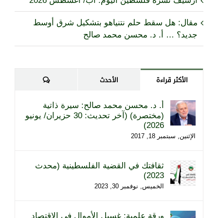
أرشيف نشرة فلسطين اليوم: آب/ أغسطس 2026
مقال: هل سقط حلم نتنياهو بتشكيل شرق أوسط
جديد؟ … أ. د. محسن محمد صالح
تعليقات
الأكثر قراءة
الأحدث
أ. د. محسن محمد صالح: سيرة ذاتية
(مختصرة) (آخر تحديث: 30 حزيران/ يونيو
2026)
الإثنين, سبتمبر 18, 2017
ثقافتك في القضية الفلسطينية (محدث
2023)
الخميس, نوفمبر 30, 2023
ورقة علمية: غسيل الأموال في الاقتصاد