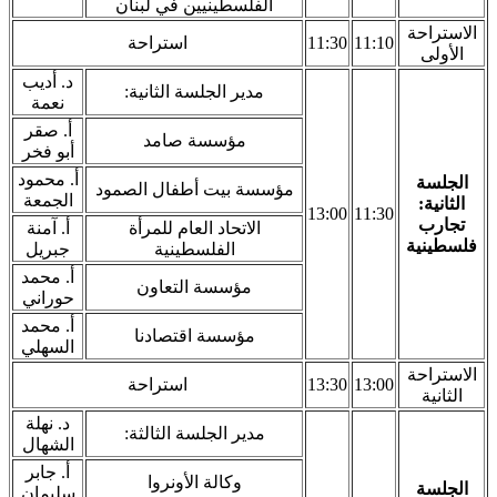
الفلسطينيين في لبنان
الاستراحة
11:10
11:30
استراحة
الأولى
د. أديب
مدير الجلسة الثانية:
نعمة
أ. صقر
مؤسسة صامد
أبو فخر
أ. محمود
الجلسة
مؤسسة بيت أطفال الصمود
الجمعة
الثانية:
13:00
11:30
تجارب
الاتحاد العام للمرأة
أ. آمنة
فلسطينية
الفلسطينية
جبريل
أ. محمد
مؤسسة التعاون
حوراني
أ. محمد
مؤسسة اقتصادنا
السهلي
الاستراحة
13:00
13:30
استراحة
الثانية
د. نهلة
مدير الجلسة الثالثة:
الشهال
أ. جابر
وكالة الأونروا
الجلسة
سليمان