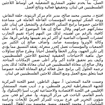
العمل، بما يخدم تطوير المشاريع التشغيلية في أوساط اللاجئين
الفلسطينيين في لبنان، وتحقيقها فعالية ونتائج أفضل.
افتتح د. محسن محمد صالح، مدير عام مركز الزيتونة، حلقة النقاش،
ووجه الشكر لمجموعة المؤسسات الفاعلة العاملة في مساعدة
اللاجئين خصوصاً برامج التمكين الاقتصادي والتشغيل في لبنان على
مشاركتهم خبراتهم. وقال صالح إن هذا الموضوع لم يأخذ عناية
كافية، بالرغم من أهميته، لذلك من المهم إجراء تقييم التجارب
لعشرات السنوات الماضية أو أكثر لم يتم تقييمها وقياس أثرها، مثل
وكالة الأونروا ومؤسسة صامد. وأضاف صالح إن الكثير من
الجمعيات والمؤسسات تعمل كجزر منعزلة، تفتقد التنسيق مما يؤدي
إلى تكرر الجهود، وتكرر الخطأ والفشل أحياناً. وطرح صالح تساؤلات
حول ماهية الاحتياجات الحقيقية لمجتمع اللاجئين الفلسطينيين،
وكيف يتم تحقيق فائدة أكبر وأثر أعلى ضمن الإمكانات المتاحة.
وقال صالح إن معاناة الفلسطينيين في لبنان معاناة هائلة؛ لذلك يجب
ترجمة الحلول إلى برامج عمل فعالة لرفع المعاناة العامة خصوصاً
فيما يتعلق بمنع العمل ومنع التملك للاجئين الفلسطينيين في لبنان.
وضمت قائمة المتحدثين: أ. سهيل الناطور، عضو اللجنة المركزية
للجبهة الديمقراطية لتحرير فلسطين، و د. أديب نعمة، المستشار
الإقليمي في اللجنة الاقتصادية والاجتماعية لغرب آسيا (الإسكوا)، وأ.
باسم القاسم، الباحث في مركز الزيتونة، وأ. صقر أبو فخر، مدير
شؤون التحرير في فرع بيروت للمركز العربيّ للأبحاث ودراسة
السّياسات، أ. محمود الجمعة، منسق مؤسسة بيت أطفال الصمود