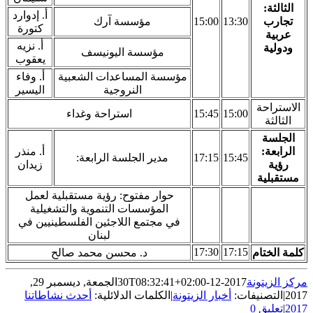
الثالثة:
أ. إدوارد
تجارب
13:30
15:00
مؤسسة آرك
كتورة
عربية
أ. نزيه
ودولية
مؤسسة اليونيسف
يعقوب
مؤسسة المساعدات الشعبية
أ. وفاء
النروجية
اليسير
الاستراحة
15:00
15:45
استراحة وغداء
الثالثة
الجلسة
الرابعة:
أ. منذر
15:45
17:15
مدير الجلسة الرابعة:
رؤية
زيدان
مستقبلية
حوار مفتوح: رؤية مستقبلية لعمل
المؤسسات التنموية والتشغيلية
في مجتمع اللاجئين الفلسطينيين في
لبنان
17:30
17:15
كلمة الختام
د. محسن محمد صالح
مركز الزيتونة
2017-12-30T08:32:41+02:00
الجمعة, ديسمبر 29,
2017
|
التصنيفات:
أخبار الزيتونة
|
الكلمات الدلائلية:
أحدث نشاطاتنا
2017
|
تعليق 0