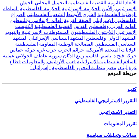
الأبعاد القانونية للقضية الفلسطينية
التحميل المجاني
الجيش
الإسرائيلي والأمن
الحكومة الإسرائيلية
الحكومة الفلسطينية
السلطة
الوطنية الفلسطينية
الشرق الأوسط
الشعب الفلسطيني
الصراع
الفلسطيني الإسرائيلي
الضفة الغربية
العالم الإسلامي وفلسطين
العالم العربي وفلسطين
القدس
القضية الفلسطينية
الكنيست
الإسرائيلي
اللاجئون الفلسطينيون
المستوطنات الإسرائيلية والتهويد
المشهد الدولي وفلسطين
المشهد السياسي الإسرائيلي
المشهد
السياسي الفلسطيني
المصالحة الوطنية
المقاومة الفلسطينية
الولايات المتحدة الأمريكية
جرائم الحرب
حرب غزة
حركة حماس
حركة فتح
د. باسم القاسم
ربيع الدنّان
سورية
عاطف الجولاني
عملية
السلام الفلسطينية-الإسرائيلية
قسم الأرشيف والمعلومات
قطاع
غزة
لبنان
مصر
منظمة التحرير الفلسطينية
”إسرائيل“
خريطة الموقع
كتب
التقرير الاستراتيجي الفلسطيني
التقدير الاستراتيجي
تقرير المعلومات
مقالات وتحليلات سياسية