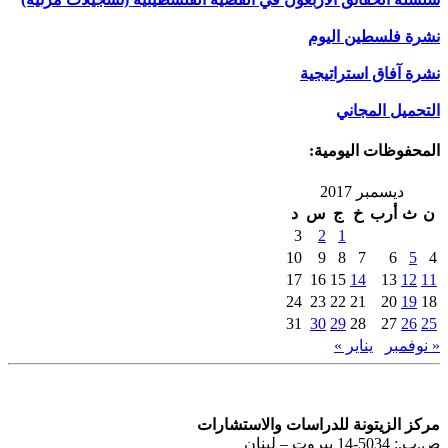
نشرة فلسطين اليوم
نشرة آفاق استراتيجية
التحميل المجاني
المحفوظات اليومية:
ديسمبر 2017
ن
ث
أرب
خ
ج
س
د
3
2
1
10
9
8
7
6
5
4
17
16
15
14
13
12
11
24
23
22
21
20
19
18
31
30
29
28
27
26
25
« نوفمبر
يناير »
مركز الزيتونة للدراسات والاستشارات
ص.ب.: 5034-14 بيروت – لبنان