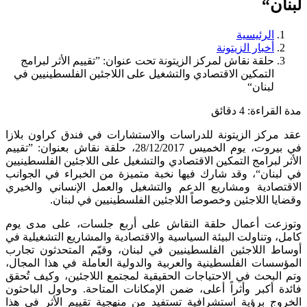
لبنان“
الرئيسية
أخبار الزيتونة
حلقة نقاش لمركز الزيتونة تحت عنوان: ”تقييم الأثر لبرامج
التمكين الاقتصادي والتشغيل على اللاجئين الفلسطينيين في
لبنان“
مدة القراءة:
4
دقائق
عقد مركز الزيتونة للدراسات والاستشارات في فندق كراون بلازا
في بيروت، يوم الخميس 28/12/2017، حلقة نقاش بعنوان: ”تقييم
الأثر لبرامج التمكين الاقتصادي والتشغيل على اللاجئين الفلسطينيين
في لبنان“، وقد شارك فيها نخبة متميزة من الخبراء في الجوانب
الاقتصادية ومشاريع الدعم والتشغيل والعمل الإنساني والخيري
وقضايا اللاجئين وخصوصاً اللاجئين الفلسطينيين في لبنان.
وتوزعت أعمال حلقة النقاش على أربع جلسات، على مدى يوم
كامل، وتناولت البيئة السياسية والاقتصادية والمشاريع التشغيلية في
أوساط اللاجئين الفلسطينيين في لبنان، وقيّم المتحدثون تجارب
المؤسسات الفلسطينية والعربية والدولية العاملة في هذا المجال،
وتم البحث في الاحتياجات الحقيقية لمجتمع اللاجئين، وكيف تُحقق
فائدة أكبر وأثراً أعلى، ضمن الإمكانات المتاحة. وحاول الباحثون
الخروج برؤية استشرافية تستفيد من منهجية تقييم الأثر في هذا