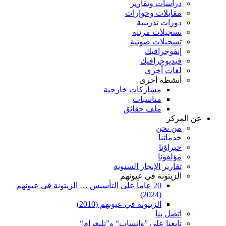
دراسات وتقارير
مقابلات وحوارات
دورات تدريبية
تسجيلات مرئية
تسجيلات صوتية
إنفوجرافيك
فيديوجرافيك
لغات أخرى
أنشطة أخرى
مشاركات خارجية
مناسبات
ملف حقائق
عن المركز
من نحن
خدماتنا
خبراؤنا
مؤلفونا
تقارير الإنجاز السنوية
الزيتونة في عيونهم
20 عاماً على التأسيس … الزيتونة في عيونهم
(2024)
الزيتونة في عيونهم (2010)
اتصل بنا
تابعنا على ”واتساب“ و”تليغرام“