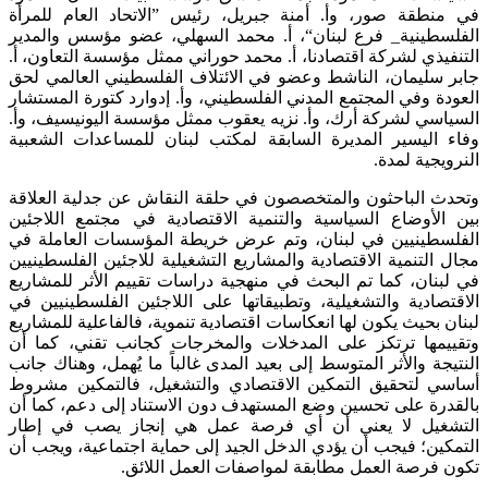
في منطقة صور، وأ. أمنة جبريل، رئيس ”الاتحاد العام للمرأة
الفلسطينية_ فرع لبنان“، أ. محمد السهلي، عضو مؤسس والمدير
التنفيذي لشركة اقتصادنا، أ. محمد حوراني ممثل مؤسسة التعاون، أ.
جابر سليمان، الناشط وعضو في الائتلاف الفلسطيني العالمي لحق
العودة وفي المجتمع المدني الفلسطيني، وأ. إدوارد كتورة المستشار
السياسي لشركة أرك، وأ. نزيه يعقوب ممثل مؤسسة اليونيسيف، وأ.
وفاء اليسير المديرة السابقة لمكتب لبنان للمساعدات الشعبية
النرويجية لمدة.
وتحدث الباحثون والمتخصصون في حلقة النقاش عن جدلية العلاقة
بين الأوضاع السياسية والتنمية الاقتصادية في مجتمع اللاجئين
الفلسطينيين في لبنان، وتم عرض خريطة المؤسسات العاملة في
مجال التنمية الاقتصادية والمشاريع التشغيلية للاجئين الفلسطينيين
في لبنان، كما تم البحث في منهجية دراسات تقييم الأثر للمشاريع
الاقتصادية والتشغيلية، وتطبيقاتها على اللاجئين الفلسطينيين في
لبنان بحيث يكون لها انعكاسات اقتصادية تنموية، فالفاعلية للمشاريع
وتقييمها ترتكز على المدخلات والمخرجات كجانب تقني، كما أن
النتيجة والأثر المتوسط إلى بعيد المدى غالباً ما يُهمل، وهناك جانب
أساسي لتحقيق التمكين الاقتصادي والتشغيل، فالتمكين مشروط
بالقدرة على تحسين وضع المستهدف دون الاستناد إلى دعم، كما أن
التشغيل لا يعني أن أي فرصة عمل هي إنجاز يصب في إطار
التمكين؛ فيجب أن يؤدي الدخل الجيد إلى حماية اجتماعية، ويجب أن
تكون فرصة العمل مطابقة لمواصفات العمل اللائق.