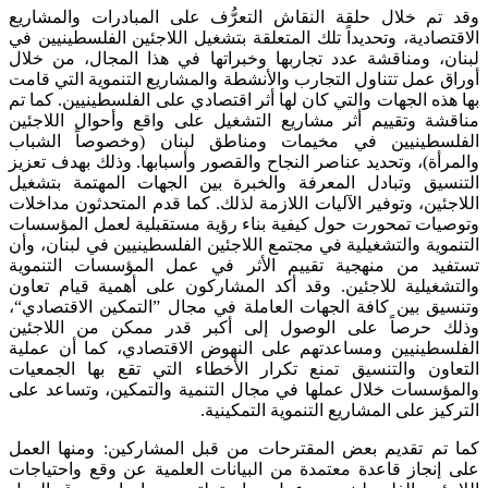
وقد تم خلال حلقة النقاش التعرُّف على المبادرات والمشاريع
الاقتصادية، وتحديداً تلك المتعلقة بتشغيل اللاجئين الفلسطينيين في
لبنان، ومناقشة عدد تجاربها وخبراتها في هذا المجال، من خلال
أوراق عمل تتناول التجارب والأنشطة والمشاريع التنموية التي قامت
بها هذه الجهات والتي كان لها أثر اقتصادي على الفلسطينيين. كما تم
مناقشة وتقييم أثر مشاريع التشغيل على واقع وأحوال اللاجئين
الفلسطينيين في مخيمات ومناطق لبنان (وخصوصاً الشباب
والمرأة)، وتحديد عناصر النجاح والقصور وأسبابها. وذلك بهدف تعزيز
التنسيق وتبادل المعرفة والخبرة بين الجهات المهتمة بتشغيل
اللاجئين، وتوفير الآليات اللازمة لذلك. كما قدم المتحدثون مداخلات
وتوصيات تمحورت حول كيفية بناء رؤية مستقبلية لعمل المؤسسات
التنموية والتشغيلية في مجتمع اللاجئين الفلسطينيين في لبنان، وأن
تستفيد من منهجية تقييم الأثر في عمل المؤسسات التنموية
والتشغيلية للاجئين. وقد أكد المشاركون على أهمية قيام تعاون
وتنسيق بين كافة الجهات العاملة في مجال ”التمكين الاقتصادي“،
وذلك حرصاً على الوصول إلى أكبر قدر ممكن من اللاجئين
الفلسطينيين ومساعدتهم على النهوض الاقتصادي، كما أن عملية
التعاون والتنسيق تمنع تكرار الأخطاء التي تقع بها الجمعيات
والمؤسسات خلال عملها في مجال التنمية والتمكين، وتساعد على
التركيز على المشاريع التنموية التمكينية.
كما تم تقديم بعض المقترحات من قبل المشاركين: ومنها العمل
على إنجاز قاعدة معتمدة من البيانات العلمية عن وقع واحتياجات