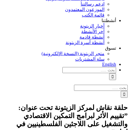
ادعم رسالتنا
الموزعون المعتمدون
قائمة الكتب
أنشطتنا
أخبار الزيتونة
آخر الأنشطة
أنشطة قادمة
أنشطة أسرة الزيتونة
تسوق
متجر الزيتونة (النسخة الإلكترونية)
سلة المشتريات
English
نتائج
البحث
بالنسبة
الي
نتائج
:
البحث
بالنسبة
الي
حلقة نقاش لمركز الزيتونة تحت عنوان:
:
”تقييم الأثر لبرامج التمكين الاقتصادي
والتشغيل على اللاجئين الفلسطينيين في