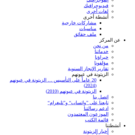
فيديوجرافيك
لغات أخرى
أنشطة أخرى
مشاركات خارجية
مناسبات
ملف حقائق
عن المركز
من نحن
خدماتنا
خبراؤنا
مؤلفونا
تقارير الإنجاز السنوية
الزيتونة في عيونهم
20 عاماً على التأسيس … الزيتونة في عيونهم
(2024)
الزيتونة في عيونهم (2010)
اتصل بنا
تابعنا على ”واتساب“ و”تليغرام“
ادعم رسالتنا
الموزعون المعتمدون
قائمة الكتب
أنشطتنا
أخبار الزيتونة