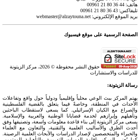
هاتف: 44 36 80 21 00961
تليفاكس: 43 36 80 21 00961
بريد الموقع الإلكتروني:
webmaster@alzaytouna.net
الصفحة الرسمية على موقع فيسبوك
حقوق النشر محفوظة © 2026، مركز الزيتونة
للدراسات والاستشارات
SoundCloud
WhatsApp
Facebook
Instagram
Telegram
YouTube
LinkedIn
Threads
Tiktok
Email
X
Toggle
رسالة الزيتونة:
Sliding
Bar
يهتم المركز ببث الوعي محلياً وإقليمياً ودولياً حول واقع وتفاعلات
Area
الأحداث في المنطقة، وخاصةً فيما يتعلق بالقضية الفلسطينية
والصراع مع الكيان الإسرائيلي. كما يسعى لاستقطاب الباحثين
وتأهيلهم وإبرازهم لخدمة قضايانا الوطنية والعربية والإسلامية.
يسعى مركز الزيتونة إلى بناء قاعدة معلومات واسعة، وتصنيفها وفق
أحدث الطرق والأساليب العلمية والتقنية، والتعاون مع العلماء
والخبراء والمتخصصين لإصدار الدراسات والأبحاث العلمية الرصينة.
كما يُعنى المركز بإقامة الدورات التدريبية والتأهيلية للمهتمين،