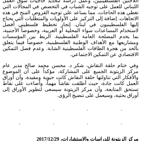
اللاجئين الفلسطينيين، وعمل دراسة لتحديد حاجيات سوق العمل
اللبناني للعمل على توجيه الشباب في التخصص في المجالات التي
تغطي هذه الحاجات، مما يساعد على توجيه القروض المنح في هذه
الاتجاهات. إضافة إلى التركيز على الأولويات والمتطلبات التي يحتاج
إليها الفلسطينيون في لبنان. إنجاز تخطيط فلسطيني أفضل
لاستخدام المساعدات سواء المحلية أو العربية، وخصوصاً الأجنبية،
بما يخدم المصلحة العامة الفلسطينية. الربط بين المؤسسات
ومشاريعها مع الأهداف الوطنية الفلسطينية، خصوصاً فيما يتعلق
بالحد من هجرة الطاقات الفلسطينية الشابة. وعدم فصل التمكين
الاقتصادي عن التمكين الاجتماعي.
وفي ختام حلقة النقاش، شكر د. محسن محمد صالح مدير عام
مركز الزيتونة الجميع على المشاركة، مؤكداً على أن الموضوع
والأفكار التي تناولتها حلقة النقاش كانت حيوية ومفيدة، وأن أوراق
العمل كانت جادة، حيث أطلقت نقاشاً مهماً، وأضاءت على نقاط
تستحق المتابعة، وأن مركز الزيتونة سيسعى لتطوير الأوراق إلى
أوراق بحثية، وسيعمل على تنضيج الرؤى.
مركز الزيتونة للدراسات والاستشارات، 2017/12/29