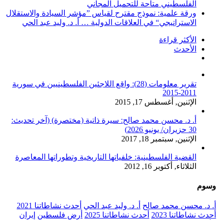
الفلسطيني متاحة للتحميل المجاني
ورقة علمية: نموذج مقترح لقياس ”مؤشر السيادة والاستقلال
الاستراتيجي“ في العلاقات الدولية … أ. د. وليد عبد الحي
الأكثر قراءة
الأحدث
تعليقات
تقرير معلومات (28): واقع اللاجئين الفلسطينيين في سورية
2011-2015
الإثنين, أغسطس 17, 2015
أ. د. محسن محمد صالح: سيرة ذاتية (مختصرة) (آخر تحديث:
30 حزيران/ يونيو 2026)
الإثنين, سبتمبر 18, 2017
القضية الفلسطينية: خلفياتها التاريخية وتطوراتها المعاصرة
الثلاثاء, أكتوبر 16, 2012
وسوم
أ. د. محسن محمد صالح
أ. د. وليد عبد الحي
أحدث نشاطاتنا 2021
أحدث نشاطاتنا 2023
أحدث نشاطاتنا 2025
أرض فلسطين
إيران