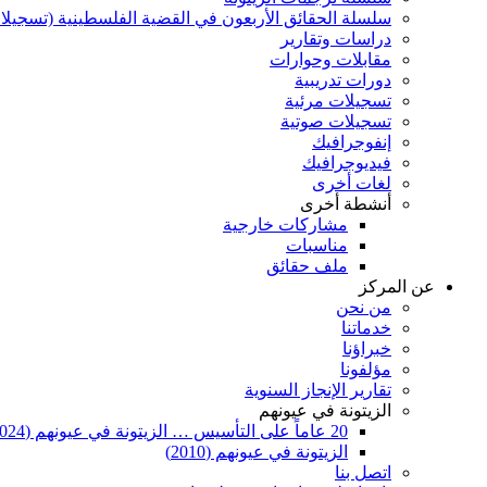
سلسلة الحقائق الأربعون في القضية الفلسطينية (تسجيلا
دراسات وتقارير
مقابلات وحوارات
دورات تدريبية
تسجيلات مرئية
تسجيلات صوتية
إنفوجرافيك
فيديوجرافيك
لغات أخرى
أنشطة أخرى
مشاركات خارجية
مناسبات
ملف حقائق
عن المركز
من نحن
خدماتنا
خبراؤنا
مؤلفونا
تقارير الإنجاز السنوية
الزيتونة في عيونهم
20 عاماً على التأسيس … الزيتونة في عيونهم (2024)
الزيتونة في عيونهم (2010)
اتصل بنا