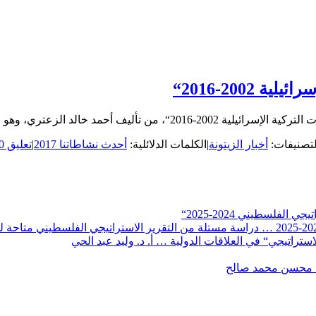
2002-2016“
هو في أصله بحث نال به المؤلف درجة [...]
لتصنيفات:
أخبار الزيتونة
|
الكلمات الدلائلية:
أحدث نشاطاتنا 2017
|
تعليق 0
لفلسطيني 2024-2025“
تراتيجي“ في العلاقات الدولية … أ. د. وليد عبد الحي
. محسن محمد صالح