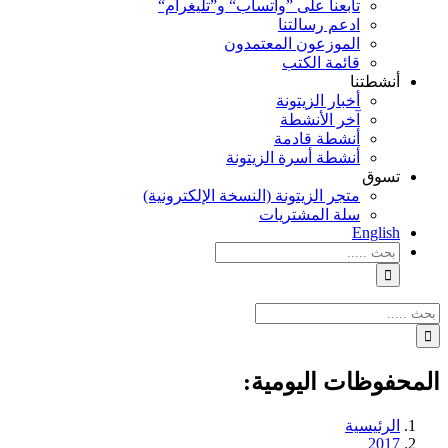
تابعنا على ”واتساب“ و”تليغرام“
ادعم رسالتنا
الموزعون المعتمدون
قائمة الكتب
أنشطتنا
أخبار الزيتونة
آخر الأنشطة
أنشطة قادمة
أنشطة أسرة الزيتونة
تسوق
متجر الزيتونة (النسخة الإلكترونية)
سلة المشتريات
English
نتائج
البحث
بالنسبة
الي
نتائج
:
البحث
بالنسبة
الي
المحفوظات اليومية:
:
الرئيسية
2017