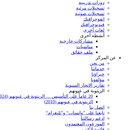
دورات تدريبية
تسجيلات مرئية
تسجيلات صوتية
إنفوجرافيك
فيديوجرافيك
لغات أخرى
أنشطة أخرى
مشاركات خارجية
مناسبات
ملف حقائق
عن المركز
من نحن
خدماتنا
خبراؤنا
مؤلفونا
تقارير الإنجاز السنوية
الزيتونة في عيونهم
20 عاماً على التأسيس … الزيتونة في عيونهم (2024)
الزيتونة في عيونهم (2010)
اتصل بنا
تابعنا على ”واتساب“ و”تليغرام“
ادعم رسالتنا
الموزعون المعتمدون
قائمة الكتب