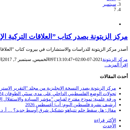
سبتمبر
7
مركز الزيتونة يصدر كتاب ”العلاقات التركية الإسرائيلية 
أصدر مركز الزيتونة للدراسات والاستشارات في بيروت كتاب ”العلاقات التركية الإسرائيلية 2002-2016“، من تأليف أحمد خالد الزعتري، و
مركز الزيتونة
2021-07-09T13:10:47+02:00
الخميس, سبتمبر 7, 2017
|
ا
إقرأ المزيد...
أحدث المقالات
مركز الزيتونة يصدر النسخة الإنجليزية من مجلد ”التقرير الاستراتيجي ا
تحولات الوضع الفلسطيني الداخلي على مدى سنتَي الطوفان 2024-2025 … دراسة مستلة من التقرير الاستراتيجي الفلسطيني متاحة للتحميل المجاني
ورقة علمية: نموذج مقترح لقياس ”مؤشر السيادة والاستقلال الاس
أرشيف نشرة فلسطين اليوم: آب/ أغسطس 2026
مقال: هل سقط حلم نتنياهو بتشكيل شرق أوسط جديد؟ … أ. د
الأكثر قراءة
الأحدث