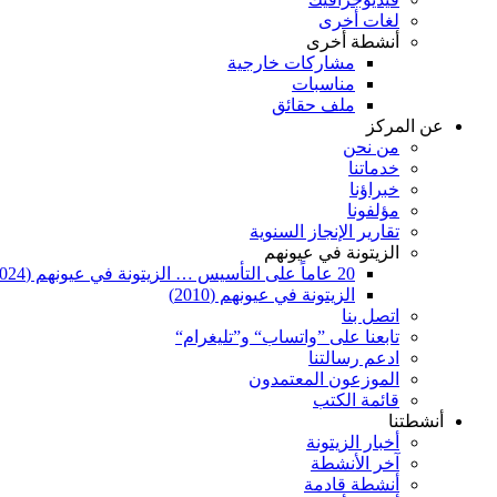
لغات أخرى
أنشطة أخرى
مشاركات خارجية
مناسبات
ملف حقائق
عن المركز
من نحن
خدماتنا
خبراؤنا
مؤلفونا
تقارير الإنجاز السنوية
الزيتونة في عيونهم
20 عاماً على التأسيس … الزيتونة في عيونهم (2024)
الزيتونة في عيونهم (2010)
اتصل بنا
تابعنا على ”واتساب“ و”تليغرام“
ادعم رسالتنا
الموزعون المعتمدون
قائمة الكتب
أنشطتنا
أخبار الزيتونة
آخر الأنشطة
أنشطة قادمة