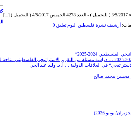
كت
ال
فات:
أرشيف نشرة فلسطين اليوم
|
تعليق 0
لفلسطيني 2024-2025“
تراتيجي“ في العلاقات الدولية … أ. د. وليد عبد الحي
. محسن محمد صالح