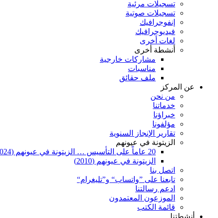
تسجيلات مرئية
تسجيلات صوتية
إنفوجرافيك
فيديوجرافيك
لغات أخرى
أنشطة أخرى
مشاركات خارجية
مناسبات
ملف حقائق
عن المركز
من نحن
خدماتنا
خبراؤنا
مؤلفونا
تقارير الإنجاز السنوية
الزيتونة في عيونهم
20 عاماً على التأسيس … الزيتونة في عيونهم (2024)
الزيتونة في عيونهم (2010)
اتصل بنا
تابعنا على ”واتساب“ و”تليغرام“
ادعم رسالتنا
الموزعون المعتمدون
قائمة الكتب
أنشطتنا