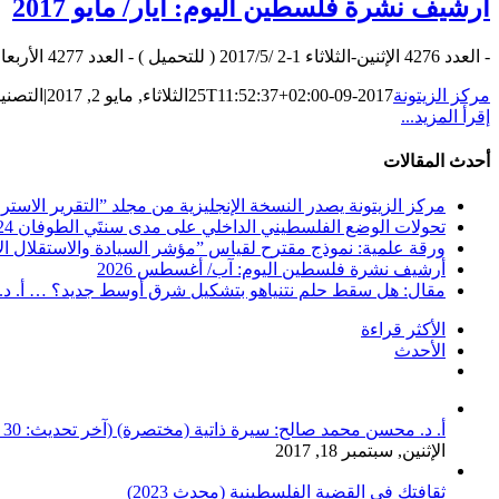
أرشيف نشرة فلسطين اليوم: أيار/ مايو 2017
- العدد 4276 الإثنين-الثلاثاء 1-2 /2017/5 ( للتحميل ) - العدد 4277 الأربعاء 3/5/2017 ( للتحميل ) - العدد 4278 الخميس 4/5/2017 ( للتحميل ) [...]
مركز الزيتونة
2017-09-25T11:52:37+02:00
الثلاثاء, مايو 2, 2017
|
التصني
إقرأ المزيد...
أحدث المقالات
مركز الزيتونة يصدر النسخة الإنجليزية من مجلد ”التقرير الاستراتيجي ا
تحولات الوضع الفلسطيني الداخلي على مدى سنتَي الطوفان 2024-2025 … دراسة مستلة من التقرير الاستراتيجي الفلسطيني متاحة للتحميل المجاني
ورقة علمية: نموذج مقترح لقياس ”مؤشر السيادة والاستقلال الاس
أرشيف نشرة فلسطين اليوم: آب/ أغسطس 2026
مقال: هل سقط حلم نتنياهو بتشكيل شرق أوسط جديد؟ … أ. د
الأكثر قراءة
الأحدث
تعليقات
أ. د. محسن محمد صالح: سيرة ذاتية (مختصرة) (آخر تحديث: 30 حزيران/ يونيو 2026)
الإثنين, سبتمبر 18, 2017
ثقافتك في القضية الفلسطينية (محدث 2023)