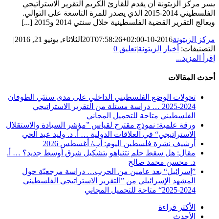
يسر مركز الزيتونة أن يقدم للقارئ الكريم التقرير الاستراتيجي
الفلسطيني 2014-2015 الذي يصدر للمرة التاسعة على التوالي.
ويعالج التقرير القضية الفلسطينية خلال سنتي 2014 و2015 [...]
مركز الزيتونة
2016-10-20T07:58:26+02:00
الثلاثاء, يونيو 21, 2016
|
التصنيفات:
أخبار الزيتونة
|
تعليق 0
إقرأ المزيد...
أحدث المقالات
تحولات الوضع الفلسطيني الداخلي على مدى سنتَي الطوفان
2024-2025 … دراسة مستلة من التقرير الاستراتيجي
الفلسطيني متاحة للتحميل المجاني
ورقة علمية: نموذج مقترح لقياس ”مؤشر السيادة والاستقلال
الاستراتيجي“ في العلاقات الدولية … أ. د. وليد عبد الحي
أرشيف نشرة فلسطين اليوم: آب/ أغسطس 2026
مقال: هل سقط حلم نتنياهو بتشكيل شرق أوسط جديد؟ … أ.
د. محسن محمد صالح
”إسرائيل“ بعد عامين من الحرب… دراسة مرجعيّة حول
المشهد الإسرائيلي من ”التقرير الاستراتيجي الفلسطيني
2024-2025“ متاحة للتحميل المجاني
الأكثر قراءة
الأحدث