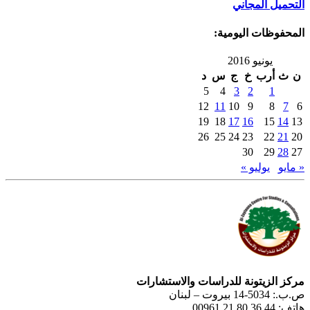
التحميل المجاني
المحفوظات اليومية:
يونيو 2016
ن
ث
أرب
خ
ج
س
د
5
4
3
2
1
12
11
10
9
8
7
6
19
18
17
16
15
14
13
26
25
24
23
22
21
20
30
29
28
27
« مايو
يوليو »
مركز الزيتونة للدراسات والاستشارات
ص.ب.: 5034-14 بيروت – لبنان
هاتف: 44 36 80 21 00961