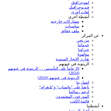
إنفوجرافيك
فيديوجرافيك
لغات أخرى
أنشطة أخرى
مشاركات خارجية
مناسبات
ملف حقائق
عن المركز
من نحن
خدماتنا
خبراؤنا
مؤلفونا
تقارير الإنجاز السنوية
الزيتونة في عيونهم
20 عاماً على التأسيس … الزيتونة في عيونهم
(2024)
الزيتونة في عيونهم (2010)
اتصل بنا
تابعنا على ”واتساب“ و”تليغرام“
ادعم رسالتنا
الموزعون المعتمدون
قائمة الكتب
أنشطتنا
أخبار الزيتونة