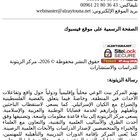
تليفاكس: 43 36 80 21 00961
بريد الموقع الإلكتروني:
webmaster@alzaytouna.net
الصفحة الرسمية على موقع فيسبوك
حقوق النشر محفوظة © 2026، مركز الزيتونة
للدراسات والاستشارات
SoundCloud
WhatsApp
Facebook
Instagram
Telegram
YouTube
LinkedIn
Threads
Tiktok
Email
X
Toggle
رسالة الزيتونة:
Sliding
Bar
يهتم المركز ببث الوعي محلياً وإقليمياً ودولياً حول واقع وتفاعلات
Area
الأحداث في المنطقة، وخاصةً فيما يتعلق بالقضية الفلسطينية
والصراع مع الكيان الإسرائيلي. كما يسعى لاستقطاب الباحثين
وتأهيلهم وإبرازهم لخدمة قضايانا الوطنية والعربية والإسلامية.
يسعى مركز الزيتونة إلى بناء قاعدة معلومات واسعة، وتصنيفها وفق
أحدث الطرق والأساليب العلمية والتقنية، والتعاون مع العلماء
والخبراء والمتخصصين لإصدار الدراسات والأبحاث العلمية الرصينة.
كما يُعنى المركز بإقامة الدورات التدريبية والتأهيلية للمهتمين،
وتقديم الاستشارات الفنية المتخصصة في مجالات عمله؛ إلى جانب