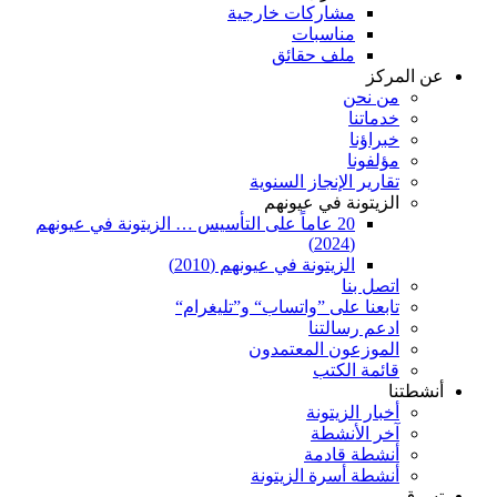
مشاركات خارجية
مناسبات
ملف حقائق
عن المركز
من نحن
خدماتنا
خبراؤنا
مؤلفونا
تقارير الإنجاز السنوية
الزيتونة في عيونهم
20 عاماً على التأسيس … الزيتونة في عيونهم
(2024)
الزيتونة في عيونهم (2010)
اتصل بنا
تابعنا على ”واتساب“ و”تليغرام“
ادعم رسالتنا
الموزعون المعتمدون
قائمة الكتب
أنشطتنا
أخبار الزيتونة
آخر الأنشطة
أنشطة قادمة
أنشطة أسرة الزيتونة
تسوق