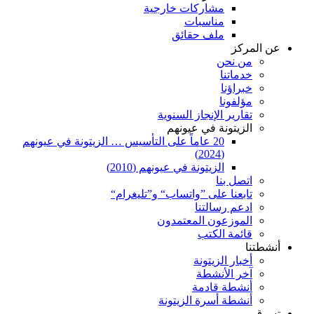
مشاركات خارجية
مناسبات
ملف حقائق
عن المركز
من نحن
خدماتنا
خبراؤنا
مؤلفونا
تقارير الإنجاز السنوية
الزيتونة في عيونهم
20 عاماً على التأسيس … الزيتونة في عيونهم
(2024)
الزيتونة في عيونهم (2010)
اتصل بنا
تابعنا على ”واتساب“ و”تليغرام“
ادعم رسالتنا
الموزعون المعتمدون
قائمة الكتب
أنشطتنا
أخبار الزيتونة
آخر الأنشطة
أنشطة قادمة
أنشطة أسرة الزيتونة
تسوق