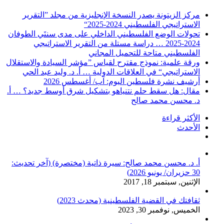
مركز الزيتونة يصدر النسخة الإنجليزية من مجلد ”التقرير
الاستراتيجي الفلسطيني 2024-2025“
تحولات الوضع الفلسطيني الداخلي على مدى سنتَي الطوفان
2024-2025 … دراسة مستلة من التقرير الاستراتيجي
الفلسطيني متاحة للتحميل المجاني
ورقة علمية: نموذج مقترح لقياس ”مؤشر السيادة والاستقلال
الاستراتيجي“ في العلاقات الدولية … أ. د. وليد عبد الحي
أرشيف نشرة فلسطين اليوم: آب/ أغسطس 2026
مقال: هل سقط حلم نتنياهو بتشكيل شرق أوسط جديد؟ … أ.
د. محسن محمد صالح
الأكثر قراءة
الأحدث
تعليقات
أ. د. محسن محمد صالح: سيرة ذاتية (مختصرة) (آخر تحديث:
30 حزيران/ يونيو 2026)
الإثنين, سبتمبر 18, 2017
ثقافتك في القضية الفلسطينية (محدث 2023)
الخميس, نوفمبر 30, 2023