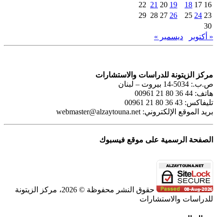
22
21
20
19
18
17
16
29
28
27
26
25
24
23
30
« أكتوبر
ديسمبر »
مركز الزيتونة للدراسات والاستشارات
ص.ب.: 5034-14 بيروت – لبنان
هاتف: 44 36 80 21 00961
تليفاكس: 43 36 80 21 00961
بريد الموقع الإلكتروني:
webmaster@alzaytouna.net
الصفحة الرسمية على موقع فيسبوك
حقوق النشر محفوظة © 2026، مركز الزيتونة
للدراسات والاستشارات
SoundCloud
WhatsApp
Facebook
Instagram
Telegram
YouTube
LinkedIn
Threads
Tiktok
Email
X