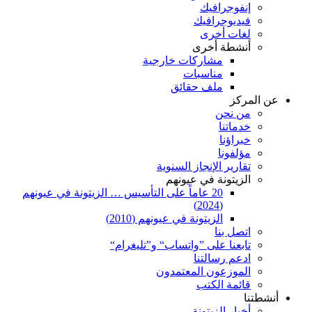
إنفوجرافيك
فيديوجرافيك
لغات أخرى
أنشطة أخرى
مشاركات خارجية
مناسبات
ملف حقائق
عن المركز
من نحن
خدماتنا
خبراؤنا
مؤلفونا
تقارير الإنجاز السنوية
الزيتونة في عيونهم
20 عاماً على التأسيس … الزيتونة في عيونهم
(2024)
الزيتونة في عيونهم (2010)
اتصل بنا
تابعنا على ”واتساب“ و”تليغرام“
ادعم رسالتنا
الموزعون المعتمدون
قائمة الكتب
أنشطتنا
أخبار الزيتونة