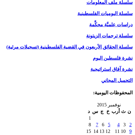
سلسلة ملف المعلومات
سلسلة اليوميات الفلسطينية
دراسات علميَّة محكَّمة
سلسلة ترجمات الزيتونة
سلسلة الحقائق الأربعون في القضية الفلسطينية (تسجيلات مرئية)
نشرة فلسطين اليوم
نشرة آفاق استراتيجية
التحميل المجاني
المحفوظات اليومية:
نوفمبر 2015
ن
ث
أرب
خ
ج
س
د
1
8
7
6
5
4
3
2
15
14
13
12
11
10
9