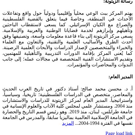
Toggle
رسالة الزيتونة:
Sliding
Bar
يهتم المركز ببث الوعي محلياً وإقليمياً ودولياً حول واقع وتفاعلات
Area
الأحداث في المنطقة، وخاصةً فيما يتعلق بالقضية الفلسطينية
والصراع مع الكيان الإسرائيلي. كما يسعى لاستقطاب الباحثين
وتأهيلهم وإبرازهم لخدمة قضايانا الوطنية والعربية والإسلامية.
يسعى مركز الزيتونة إلى بناء قاعدة معلومات واسعة، وتصنيفها وفق
أحدث الطرق والأساليب العلمية والتقنية، والتعاون مع العلماء
والخبراء والمتخصصين لإصدار الدراسات والأبحاث العلمية الرصينة.
كما يُعنى المركز بإقامة الدورات التدريبية والتأهيلية للمهتمين،
وتقديم الاستشارات الفنية المتخصصة في مجالات عمله؛ إلى جانب
الندوات والمحاضرات والمؤتمرات.
المدير العام:
أ. د. محسن محمد صالح: أستاذ دكتور في تاريخ العرب الحديث
والمعاصر، متخصص في الدراسات الفلسطينية؛ تاريخياً، وسياسياً،
واستراتيجياً. المدير العام لمركز الزيتونة للدراسات والاستشارات
منذ 2004. ومستشار علمي لمجلس كلية الآداب والعلوم الإنسانية في
جامعة طرابلس، لبنان، منذ 2019. وهو رئيس قسم التاريخ والحضارة
في الجامعة الإسلامية العالمية بماليزيا سابقاً، والمدرس في الجامعة
نفسها في الفترة 1994-2004...
المزيد
Page load link