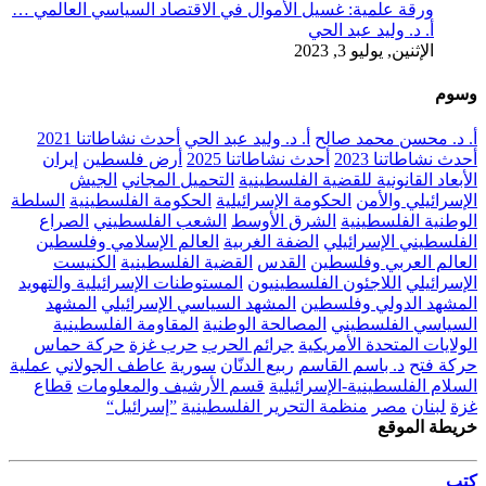
ورقة علمية: غسيل الأموال في الاقتصاد السياسي العالمي …
أ. د. وليد عبد الحي
الإثنين, يوليو 3, 2023
وسوم
أ. د. محسن محمد صالح
أ. د. وليد عبد الحي
أحدث نشاطاتنا 2021
أحدث نشاطاتنا 2023
أحدث نشاطاتنا 2025
أرض فلسطين
إيران
الأبعاد القانونية للقضية الفلسطينية
التحميل المجاني
الجيش
الإسرائيلي والأمن
الحكومة الإسرائيلية
الحكومة الفلسطينية
السلطة
الوطنية الفلسطينية
الشرق الأوسط
الشعب الفلسطيني
الصراع
الفلسطيني الإسرائيلي
الضفة الغربية
العالم الإسلامي وفلسطين
العالم العربي وفلسطين
القدس
القضية الفلسطينية
الكنيست
الإسرائيلي
اللاجئون الفلسطينيون
المستوطنات الإسرائيلية والتهويد
المشهد الدولي وفلسطين
المشهد السياسي الإسرائيلي
المشهد
السياسي الفلسطيني
المصالحة الوطنية
المقاومة الفلسطينية
الولايات المتحدة الأمريكية
جرائم الحرب
حرب غزة
حركة حماس
حركة فتح
د. باسم القاسم
ربيع الدنّان
سورية
عاطف الجولاني
عملية
السلام الفلسطينية-الإسرائيلية
قسم الأرشيف والمعلومات
قطاع
غزة
لبنان
مصر
منظمة التحرير الفلسطينية
”إسرائيل“
خريطة الموقع
كتب