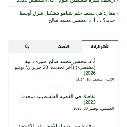
أرشيف نشرة فلسطين اليوم: آب/ أغسطس 2026
مقال: هل سقط حلم نتنياهو بتشكيل شرق أوسط
جديد؟ … أ. د. محسن محمد صالح
تعليقات
الأكثر قراءة
الأحدث
أ. د. محسن محمد صالح: سيرة ذاتية
(مختصرة) (آخر تحديث: 30 حزيران/ يونيو
2026)
الإثنين, سبتمبر 18, 2017
ثقافتك في القضية الفلسطينية (محدث
2023)
الخميس, نوفمبر 30, 2023
ورقة علمية: غسيل الأموال في الاقتصاد