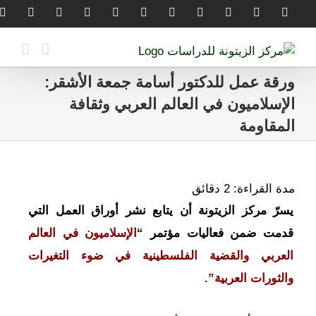
Ski
legram
WhatsApp
SoundCloud
LinkedIn
Threads
Tiktok
YouTube
Instagram
X
Facebook
t
conten
ورقة عمل للدكتور أسامة جمعة الأشقر:
الإسلاميون في العالم العربي وثقافة
المقاومة
مدة القراءة:
2
دقائق
يسرّ مركز الزيتونة أن يتابع نشر أوراق العمل التي
قدمت ضمن فعاليات
مؤتمر “
الإسلاميون في العالم
العربي والقضية الفلسطينية في ضوء التغيرات
والثورات العربية”.