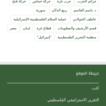
جرائم الحرب
حرب غزة
حركة حماس
حركة فتح
د. باسم القاسم
ربيع الدنّان
سورية
عاطف الجولاني
عملية السلام الفلسطينية-الإسرائيلية
قسم الأرشيف والمعلومات
قطاع غزة
لبنان
مصر
منظمة التحرير الفلسطينية
”إسرائيل“
خريطة الموقع
كتب
التقرير الاستراتيجي الفلسطيني