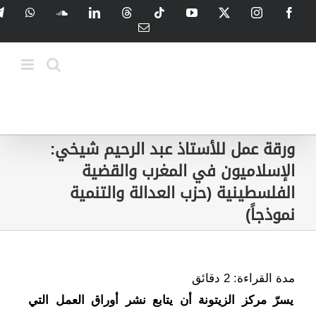
Ski
tsApp
SoundCloud
LinkedIn
Threads
Tiktok
YouTube
Instagram
X
Facebook
t
Email
conten
ورقة عمل للأستاذ عبد الرحيم شيخي:
الإسلاميون في المغرب والقضية
الفلسطينية (حزب العدالة والتنمية
نموذجاً)
مدة القراءة:
2
دقائق
يسرّ مركز الزيتونة أن يتابع نشر أوراق العمل التي