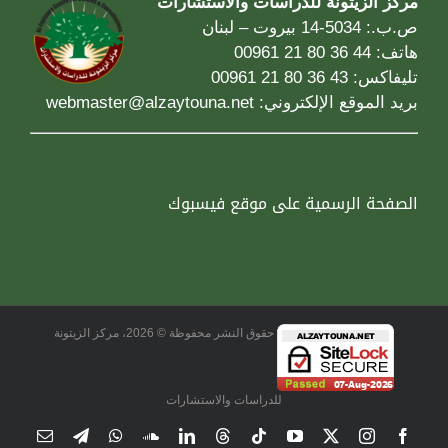
مركز الزيتونة للدراسات والاستشارات
ص.ب.: 5034-14 بيروت – لبنان
هاتف: 44 36 80 21 00961
تليفاكس: 43 36 80 21 00961
بريد الموقع الإلكتروني:
webmaster@alzaytouna.net
الصفحة الرسمية على موقع فيسبوك
حقوق النشر محفوظة © 2026، مركز الزيتونة
للدراسات والاستشارات
Email
Telegram
WhatsApp
SoundCloud
LinkedIn
Threads
Tiktok
YouTube
Instagram
X
Facebook