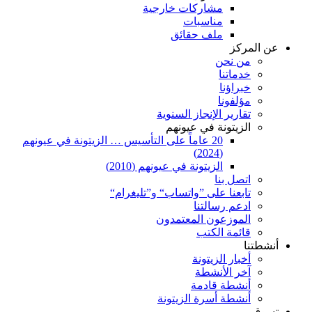
مشاركات خارجية
مناسبات
ملف حقائق
عن المركز
من نحن
خدماتنا
خبراؤنا
مؤلفونا
تقارير الإنجاز السنوية
الزيتونة في عيونهم
20 عاماً على التأسيس … الزيتونة في عيونهم
(2024)
الزيتونة في عيونهم (2010)
اتصل بنا
تابعنا على ”واتساب“ و”تليغرام“
ادعم رسالتنا
الموزعون المعتمدون
قائمة الكتب
أنشطتنا
أخبار الزيتونة
آخر الأنشطة
أنشطة قادمة
أنشطة أسرة الزيتونة
تسوق