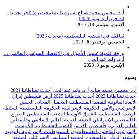
أ. د. محسن محمد صالح: سيرة ذاتية (مختصرة) (آخر تحديث:
30 حزيران/ يونيو 2026)
الإثنين, سبتمبر 18, 2017
ثقافتك في القضية الفلسطينية (محدث 2023)
الخميس, نوفمبر 30, 2023
ورقة علمية: غسيل الأموال في الاقتصاد السياسي العالمي …
أ. د. وليد عبد الحي
الإثنين, يوليو 3, 2023
وسوم
أ. د. محسن محمد صالح
أ. د. وليد عبد الحي
أحدث نشاطاتنا 2021
أحدث نشاطاتنا 2023
أحدث نشاطاتنا 2025
أرض فلسطين
إيران
الأبعاد القانونية للقضية الفلسطينية
التحميل المجاني
الجيش
الإسرائيلي والأمن
الحكومة الإسرائيلية
الحكومة الفلسطينية
السلطة
الوطنية الفلسطينية
الشرق الأوسط
الشعب الفلسطيني
الصراع
الفلسطيني الإسرائيلي
الضفة الغربية
العالم الإسلامي وفلسطين
العالم العربي وفلسطين
القدس
القضية الفلسطينية
الكنيست
الإسرائيلي
اللاجئون الفلسطينيون
المستوطنات الإسرائيلية والتهويد
المشهد الدولي وفلسطين
المشهد السياسي الإسرائيلي
المشهد