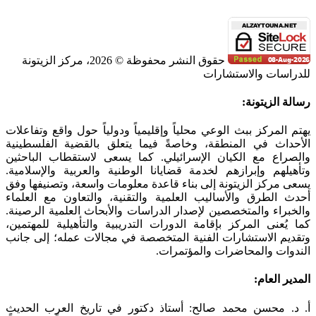
حقوق النشر محفوظة © 2026، مركز الزيتونة
للدراسات والاستشارات
SoundCloud
WhatsApp
Facebook
Instagram
Telegram
YouTube
LinkedIn
Threads
Tiktok
Email
X
Toggle
رسالة الزيتونة:
Sliding
Bar
يهتم المركز ببث الوعي محلياً وإقليمياً ودولياً حول واقع وتفاعلات
Area
الأحداث في المنطقة، وخاصةً فيما يتعلق بالقضية الفلسطينية
والصراع مع الكيان الإسرائيلي. كما يسعى لاستقطاب الباحثين
وتأهيلهم وإبرازهم لخدمة قضايانا الوطنية والعربية والإسلامية.
يسعى مركز الزيتونة إلى بناء قاعدة معلومات واسعة، وتصنيفها وفق
أحدث الطرق والأساليب العلمية والتقنية، والتعاون مع العلماء
والخبراء والمتخصصين لإصدار الدراسات والأبحاث العلمية الرصينة.
كما يُعنى المركز بإقامة الدورات التدريبية والتأهيلية للمهتمين،
وتقديم الاستشارات الفنية المتخصصة في مجالات عمله؛ إلى جانب
الندوات والمحاضرات والمؤتمرات.
المدير العام:
أ. د. محسن محمد صالح: أستاذ دكتور في تاريخ العرب الحديث