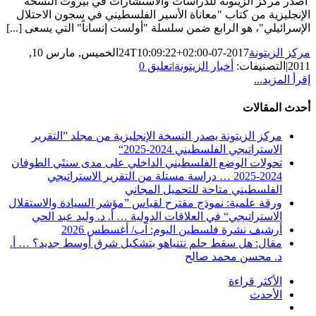
أصدر مركز الزيتونة للدراسات والاستشارات في بيروت النسخة
الإنجليزية من كتاب "معاناة الأسير الفلسطيني في سجون الاحتلال
الإسرائيلي"، هو الرابع ضمن سلسلة "أولست إنساناً" التي يسعى [...]
مركز الزيتونة
2017-07-24T10:09:22+02:00
الخميس, مارس 10,
2011
|
التصنيفات:
أخبار الزيتونة
|
تعليق 0
إقرأ المزيد...
أحدث المقالات
مركز الزيتونة يصدر النسخة الإنجليزية من مجلد ”التقرير
الاستراتيجي الفلسطيني 2024-2025“
تحولات الوضع الفلسطيني الداخلي على مدى سنتَي الطوفان
2024-2025 … دراسة مستلة من التقرير الاستراتيجي
الفلسطيني متاحة للتحميل المجاني
ورقة علمية: نموذج مقترح لقياس ”مؤشر السيادة والاستقلال
الاستراتيجي“ في العلاقات الدولية … أ. د. وليد عبد الحي
أرشيف نشرة فلسطين اليوم: آب/ أغسطس 2026
مقال: هل سقط حلم نتنياهو بتشكيل شرق أوسط جديد؟ … أ.
د. محسن محمد صالح
الأكثر قراءة
الأحدث
تعليقات