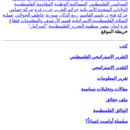
السياسي الفلسطيني
المصالحة الوطنية
المقاومة الفلسطينية
الولايات المتحدة الأمريكية
جرائم الحرب
حرب غزة
حركة حماس
حركة فتح
د. باسم القاسم
ربيع الدنّان
سورية
عاطف الجولاني
عملية
السلام الفلسطينية-الإسرائيلية
قسم الأرشيف والمعلومات
قطاع
غزة
لبنان
مصر
منظمة التحرير الفلسطينية
”إسرائيل“
خريطة الموقع
كتب
التقرير الاستراتيجي الفلسطيني
التقدير الاستراتيجي
تقرير المعلومات
مقالات وتحليلات سياسية
ملف حقائق
الوثائق الفلسطينية
سلسلة أولست إنساناً؟