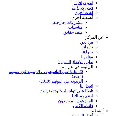
إنفوجرافيك
فيديوجرافيك
لغات أخرى
أنشطة أخرى
مشاركات خارجية
مناسبات
ملف حقائق
عن المركز
من نحن
خدماتنا
خبراؤنا
مؤلفونا
تقارير الإنجاز السنوية
الزيتونة في عيونهم
20 عاماً على التأسيس … الزيتونة في عيونهم
(2024)
الزيتونة في عيونهم (2010)
اتصل بنا
تابعنا على ”واتساب“ و”تليغرام“
ادعم رسالتنا
الموزعون المعتمدون
قائمة الكتب
أنشطتنا
أخبار الزيتونة