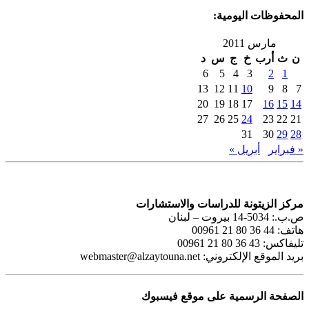
المحفوظات اليومية:
مارس 2011
ن
ث
أرب
خ
ج
س
د
6
5
4
3
2
1
13
12
11
10
9
8
7
20
19
18
17
16
15
14
27
26
25
24
23
22
21
31
30
29
28
« فبراير
أبريل »
مركز الزيتونة للدراسات والاستشارات
ص.ب.: 5034-14 بيروت – لبنان
هاتف: 44 36 80 21 00961
تليفاكس: 43 36 80 21 00961
بريد الموقع الإلكتروني:
webmaster@alzaytouna.net
الصفحة الرسمية على موقع فيسبوك