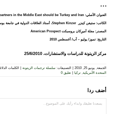
* * *
العنوان الأصلي: The Next Power Triangle: Why America’s future partners in the Middle East should be Turkey and Iran
الكاتب: ستيفن كينزر Stephen Kinzer، أستاذ العلاقات الدولية في جامعة بوسطن، وكاتب في صحيفة الجارديان.
المصدر: مجلة أميرِكان بروسبكت American Prospect
التاريخ: تموز/ يوليو – آب/ أغسطس 2010
مركز الزيتونة للدراسات والاستشارات، 25/6/2010
الجمعة, يونيو 25, 2010
|
التصنيفات:
سلسلة ترجمات الزيتونة
|
الكلمات الدلائل
المتحدة الأمريكية
,
تركيا
|
تعليق 0
أضف ردا
تعليقات