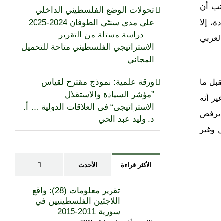
تب أن
تحولات الوضع الفلسطيني الداخلي
، إلا
على مدى سنتَي الطوفان 2024-2025
… دراسة مستلة من التقرير
لعربي
الاستراتيجي الفلسطيني متاحة للتحميل
المجاني
ورقة علمية: نموذج مقترح لقياس
قبل ما
”مؤشر السيادة والاستقلال
ير أنه
الاستراتيجي“ في العلاقات الدولية … أ.
 يرفض
د. وليد عبد الحي
ل وغير
تعليقات
الأكثر قراءة
الأحدث
تقرير معلومات (28): واقع
اللاجئين الفلسطينيين في
سورية 2011-2015