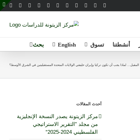
Email
Telegram
WhatsApp
SoundCloud
LinkedIn
Threads
Tiktok
YouTube
Instagram
X
Facebook
e
g
r
a
أنشطتنا
تسوق
English
أحدث المقالات
مركز الزيتونة يصدر النسخة الإنجليزية
من مجلد ”التقرير الاستراتيجي
الفلسطيني 2024-2025“