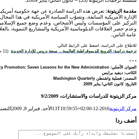
سلسلة ترجمات الزيتونة (33) – كانون الثاني/ يناير 2009.
مقدمة الزيتونة:
تعرض هذه الدراسة الصادرة عن جهة حكومية أمريكية، ل
الإدارة الأمريكية السابقة، وتصوّب السياسة الأمريكية في هذا المجال.
التركيز على المؤسسات وليس الأشخاص، وعدم وضع جميع الإسلاميين 
وعدم حصر العلاقات الدبلوماسية الأمريكية والمشاريع التنموية، بالع
عامة الناس..
للاطلاع على الدراسة، اضغط على الرابط التالي:
ترجمة دراسة: الترويج للديموقراطية العالمية… سبعة دروس للإدارة الجديدة
(11 صفحة، حجم الملف 146 KB)
* * *
العنوان الأصلي: Global Democracy Promotion: Seven Lessons for the New Administration
الكاتب: ديفيد برايس
المصدر: فصلية واشنطن Washington Quarterly
التاريخ: كانون الثاني/ يناير 2009
مركز الزيتونة للدراسات والاستشارات، 9/2/2009
مركز الزيتونة
2016-12-13T10:59:55+02:00
الأحد, فبراير 8, 2009
|
التصن
أضف ردا
تعليقات