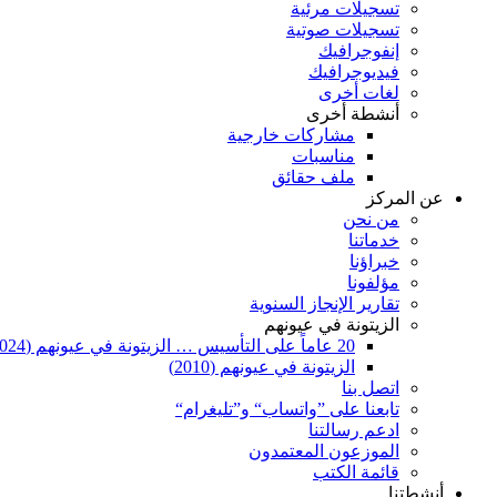
تسجيلات مرئية
تسجيلات صوتية
إنفوجرافيك
فيديوجرافيك
لغات أخرى
أنشطة أخرى
مشاركات خارجية
مناسبات
ملف حقائق
عن المركز
من نحن
خدماتنا
خبراؤنا
مؤلفونا
تقارير الإنجاز السنوية
الزيتونة في عيونهم
20 عاماً على التأسيس … الزيتونة في عيونهم (2024)
الزيتونة في عيونهم (2010)
اتصل بنا
تابعنا على ”واتساب“ و”تليغرام“
ادعم رسالتنا
الموزعون المعتمدون
قائمة الكتب
أنشطتنا