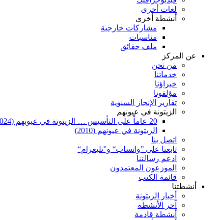
لغات أخرى
أنشطة أخرى
مشاركات خارجية
مناسبات
ملف حقائق
عن المركز
من نحن
خدماتنا
خبراؤنا
مؤلفونا
تقارير الإنجاز السنوية
الزيتونة في عيونهم
20 عاماً على التأسيس … الزيتونة في عيونهم (2024)
الزيتونة في عيونهم (2010)
اتصل بنا
تابعنا على ”واتساب“ و”تليغرام“
ادعم رسالتنا
الموزعون المعتمدون
قائمة الكتب
أنشطتنا
أخبار الزيتونة
آخر الأنشطة
أنشطة قادمة