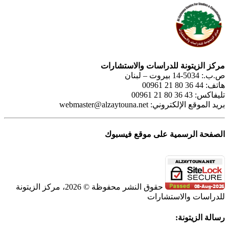
مركز الزيتونة للدراسات والاستشارات
ص.ب.: 5034-14 بيروت – لبنان
هاتف: 44 36 80 21 00961
تليفاكس: 43 36 80 21 00961
بريد الموقع الإلكتروني:
webmaster@alzaytouna.net
الصفحة الرسمية على موقع فيسبوك
حقوق النشر محفوظة © 2026، مركز الزيتونة
للدراسات والاستشارات
SoundCloud
WhatsApp
Facebook
Instagram
Telegram
YouTube
LinkedIn
Threads
Tiktok
Email
X
Toggle
رسالة الزيتونة:
Sliding