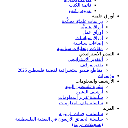
قائمة الكتب
عروض كتب
أوراق علمية
دراسات علميَّة محكَّمة
أوراق علميَّة
أوراق عمل
أوراق سياسات
إضاءات سياسية
مقالات وتحليلات سياسية
التقدير الاستراتيجي
التقدير الاستراتيجي
تقدير موقف
مقاطع فيديو استشرافية لقضية فلسطين 2026
مؤتمرات
الأرشيف والمعلومات
نشرة فلسطين اليوم
أرشيف النشرة
سلسلة تقرير المعلومات
سلسلة ملف المعلومات
المزيد
سلسلة ترجمات الزيتونة
سلسلة الحقائق الأربعون في القضية الفلسطينية
(تسجيلات مرئية)