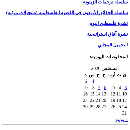
سلسلة ترجمات الزيتونة
سلسلة الحقائق الأربعون في القضية الفلسطينية (تسجيلات مرئية)
نشرة فلسطين اليوم
نشرة آفاق استراتيجية
التحميل المجاني
المحفوظات اليومية:
أغسطس 2026
ن
ث
أرب
خ
ج
س
د
2
1
9
8
7
6
5
4
3
16
15
14
13
12
11
10
23
22
21
20
19
18
17
30
29
28
27
26
25
24
31
« يوليو