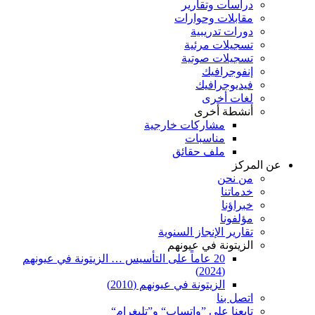
دراسات وتقارير
مقابلات وحوارات
دورات تدريبية
تسجيلات مرئية
تسجيلات صوتية
إنفوجرافيك
فيديوجرافيك
لغات أخرى
أنشطة أخرى
مشاركات خارجية
مناسبات
ملف حقائق
عن المركز
من نحن
خدماتنا
خبراؤنا
مؤلفونا
تقارير الإنجاز السنوية
الزيتونة في عيونهم
20 عاماً على التأسيس … الزيتونة في عيونهم
(2024)
الزيتونة في عيونهم (2010)
اتصل بنا
تابعنا على ”واتساب“ و”تليغرام“