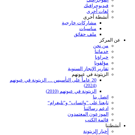
فيديوجرافيك
لغات أخرى
أنشطة أخرى
مشاركات خارجية
مناسبات
ملف حقائق
عن المركز
من نحن
خدماتنا
خبراؤنا
مؤلفونا
تقارير الإنجاز السنوية
الزيتونة في عيونهم
20 عاماً على التأسيس … الزيتونة في عيونهم
(2024)
الزيتونة في عيونهم (2010)
اتصل بنا
تابعنا على ”واتساب“ و”تليغرام“
ادعم رسالتنا
الموزعون المعتمدون
قائمة الكتب
أنشطتنا
أخبار الزيتونة