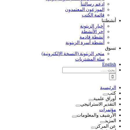
ادعم رسالتنا
الموزعون المعتمدون
قائمة الكتب
أنشطتنا
أخبار الزيتونة
آخر الأنشطة
أنشطة قادمة
أنشطة أسرة الزيتونة
تسوق
متجر الزيتونة (النسخة الإلكترونية)
سلة المشتريات
English
نتائج
البحث
بالنسبة
الي
الرئيسية
:
كتب
أوراق علمية
التقدير الاستراتيجي
مؤتمرات
الأرشيف والمعلومات
المزيد
عن المركز