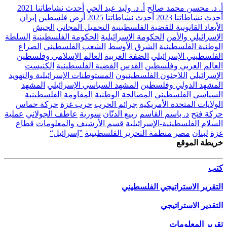
أ. د. محسن محمد صالح
أ. د. وليد عبد الحي
أحدث نشاطاتنا 2021
أحدث نشاطاتنا 2023
أحدث نشاطاتنا 2025
أرض فلسطين
إيران
الأبعاد القانونية للقضية الفلسطينية
التحميل المجاني
الجيش
الإسرائيلي والأمن
الحكومة الإسرائيلية
الحكومة الفلسطينية
السلطة
الوطنية الفلسطينية
الشرق الأوسط
الشعب الفلسطيني
الصراع
الفلسطيني الإسرائيلي
الضفة الغربية
العالم الإسلامي وفلسطين
العالم العربي وفلسطين
القدس
القضية الفلسطينية
الكنيست
الإسرائيلي
اللاجئون الفلسطينيون
المستوطنات الإسرائيلية والتهويد
المشهد الدولي وفلسطين
المشهد السياسي الإسرائيلي
المشهد
السياسي الفلسطيني
المصالحة الوطنية
المقاومة الفلسطينية
الولايات المتحدة الأمريكية
جرائم الحرب
حرب غزة
حركة حماس
حركة فتح
د. باسم القاسم
ربيع الدنّان
سورية
عاطف الجولاني
عملية
السلام الفلسطينية-الإسرائيلية
قسم الأرشيف والمعلومات
قطاع
غزة
لبنان
مصر
منظمة التحرير الفلسطينية
”إسرائيل“
خريطة الموقع
كتب
التقرير الاستراتيجي الفلسطيني
التقدير الاستراتيجي
تقرير المعلومات