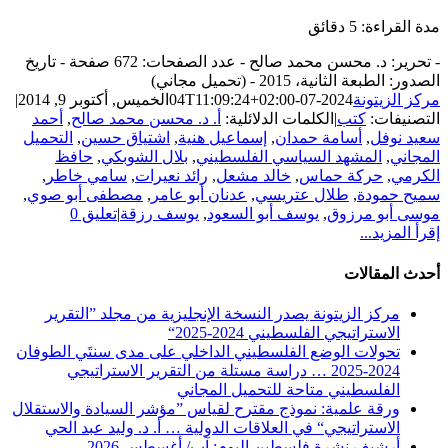
مدة القراءة:
5
دقائق
- تحرير: د. محسن محمد صالح - عدد الصفحات: 672 صفحة - تاريخ
الصدور: الطبعة الثانية، 2015 - (تحميل مجاني)
مركز الزيتونة
2024-07-04T11:09:24+02:00
الخميس, أكتوبر 9, 2014
|
التصنيفات:
كتب
|
الكلمات الدلائلية:
أ. د. محسن محمد صالح
,
أحمد
سعيد نوفل
,
أسامة حمدان
,
إسماعيل هنية
,
اشتياق حسين
,
التحميل
المجاني
,
المشهد السياسي الفلسطيني
,
بلال الشوبكي
,
حافظ
الكرمي
,
حركة حماس
,
خالد مشعل
,
رائد نعيرات
,
سامي خاطر
,
سميح حمودة
,
طلال عتريسي
,
عدنان أبو عامر
,
مصطفى أبو صوي
,
موسى أبو مرزوق
,
يوسف أبو السعود
,
يوسف رزقة
|
تعليق 0
إقرأ المزيد...
أحدث المقالات
مركز الزيتونة يصدر النسخة الإنجليزية من مجلد ”التقرير
الاستراتيجي الفلسطيني 2024-2025“
تحولات الوضع الفلسطيني الداخلي على مدى سنتَي الطوفان
2024-2025 … دراسة مستلة من التقرير الاستراتيجي
الفلسطيني متاحة للتحميل المجاني
ورقة علمية: نموذج مقترح لقياس ”مؤشر السيادة والاستقلال
الاستراتيجي“ في العلاقات الدولية … أ. د. وليد عبد الحي
أرشيف نشرة فلسطين اليوم: آب/ أغسطس 2026