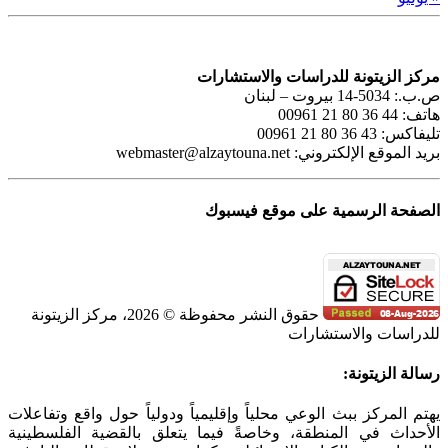
مركز الزيتونة للدراسات والاستشارات
ص.ب.: 5034-14 بيروت – لبنان
هاتف: 44 36 80 21 00961
تليفاكس: 43 36 80 21 00961
بريد الموقع الإلكتروني:
webmaster@alzaytouna.net
الصفحة الرسمية على موقع فيسبوك
حقوق النشر محفوظة © 2026، مركز الزيتونة
للدراسات والاستشارات
SoundCloud
WhatsApp
Facebook
Instagram
Telegram
YouTube
LinkedIn
Threads
Tiktok
Email
X
Toggle
رسالة الزيتونة:
Sliding
Bar
يهتم المركز ببث الوعي محلياً وإقليمياً ودولياً حول واقع وتفاعلات
Area
الأحداث في المنطقة، وخاصةً فيما يتعلق بالقضية الفلسطينية