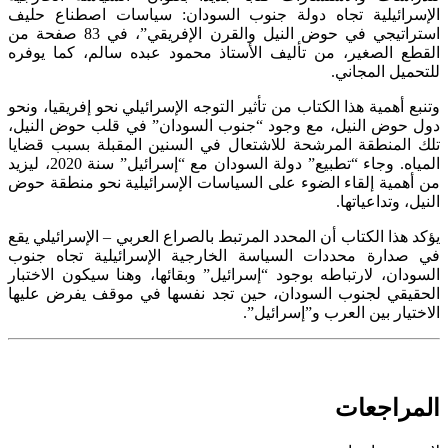
الإسرائيلية تجاه دولة جنوب السودان: سياسات اصطناع حليف
استراتيجي في حوض النيل والقرن الإفريقي”، في 83 صفحة من
القطع الصغير، من تأليف الأستاذ محمود عبده سالم، كما يوفره
للتحميل المجاني.
وتنبع أهمية هذا الكتاب من تأثير التوجه الإسرائيلي نحو إفريقيا، ونحو
دول حوض النيل، مع وجود “جنوب السودان” في قلب حوض النيل،
تلك المنطقة المرشحة للاشتعال في السنين المقبلة بسبب قضايا
المياه. وجاء “تطبيع” دولة السودان مع “إسرائيل” سنة 2020، ليزيد
من أهمية إلقاء الضوء على السياسات الإسرائيلية نحو منطقة حوض
النيل، وتداعياتها.
يؤكد هذا الكتاب أن المحدد المرتبط بالصراع العربي – الإسرائيلي يقع
في صدارة محددات السياسة الخارجية الإسرائيلية تجاه جنوب
السودان، لارتباطه بوجود “إسرائيل” وبقائها، وهنا سيكون الاختبار
الحقيقي لجنوب السودان، حين تجد نفسها في موقف يفرض عليها
الاختيار بين العرب و”إسرائيل”.
المراجعات