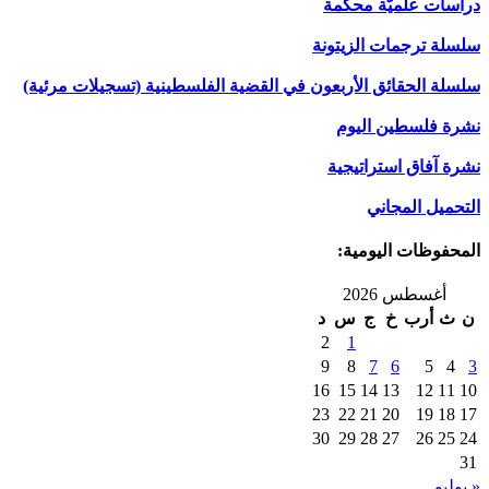
دراسات علميَّة محكَّمة
سلسلة ترجمات الزيتونة
سلسلة الحقائق الأربعون في القضية الفلسطينية (تسجيلات مرئية)
نشرة فلسطين اليوم
نشرة آفاق استراتيجية
التحميل المجاني
المحفوظات اليومية:
أغسطس 2026
ن
ث
أرب
خ
ج
س
د
2
1
9
8
7
6
5
4
3
16
15
14
13
12
11
10
23
22
21
20
19
18
17
30
29
28
27
26
25
24
31
« يوليو