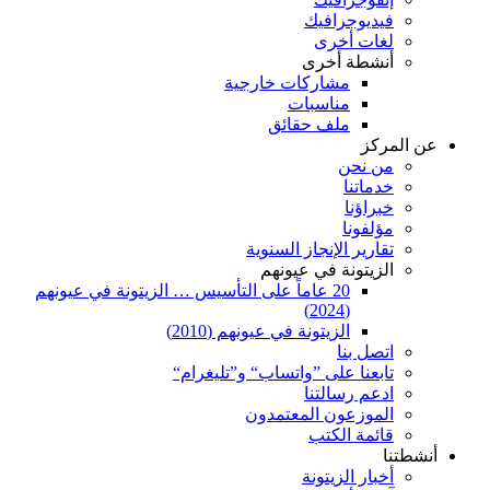
فيديوجرافيك
لغات أخرى
أنشطة أخرى
مشاركات خارجية
مناسبات
ملف حقائق
عن المركز
من نحن
خدماتنا
خبراؤنا
مؤلفونا
تقارير الإنجاز السنوية
الزيتونة في عيونهم
20 عاماً على التأسيس … الزيتونة في عيونهم
(2024)
الزيتونة في عيونهم (2010)
اتصل بنا
تابعنا على ”واتساب“ و”تليغرام“
ادعم رسالتنا
الموزعون المعتمدون
قائمة الكتب
أنشطتنا
أخبار الزيتونة