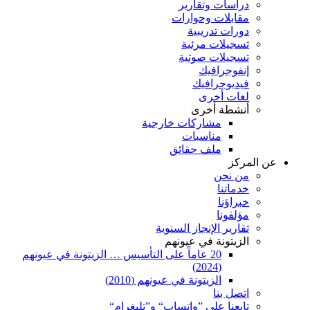
دراسات وتقارير
مقابلات وحوارات
دورات تدريبية
تسجيلات مرئية
تسجيلات صوتية
إنفوجرافيك
فيديوجرافيك
لغات أخرى
أنشطة أخرى
مشاركات خارجية
مناسبات
ملف حقائق
عن المركز
من نحن
خدماتنا
خبراؤنا
مؤلفونا
تقارير الإنجاز السنوية
الزيتونة في عيونهم
20 عاماً على التأسيس … الزيتونة في عيونهم
(2024)
الزيتونة في عيونهم (2010)
اتصل بنا
تابعنا على ”واتساب“ و”تليغرام“