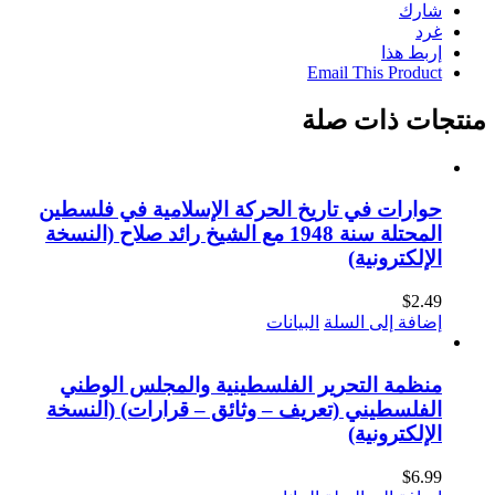
شارك
غرد
إربط هذا
Email This Product
منتجات ذات صلة
حوارات في تاريخ الحركة الإسلامية في فلسطين
المحتلة سنة 1948 مع الشيخ رائد صلاح (النسخة
الإلكترونية)
$
2.49
إضافة إلى السلة
البيانات
منظمة التحرير الفلسطينية والمجلس الوطني
الفلسطيني (تعريف – وثائق – قرارات) (النسخة
الإلكترونية)
$
6.99