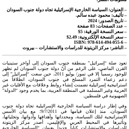
– العنوان: السياسة الخارجية الإسرائيلية تجاه دولة جنوب السودان
– تأليف: محمود عبده سالم.
– تاريخ الصدور: 2024
– عدد الصفحات: 83 صفحة
– سعر النسخة الورقية: 5$
– سعر النسخة الإلكترونية: 2.49$
– ISBN: 978-614-494-055-6
– الناشر: مركز الزيتونة للدراسات والاستشارات – بيروت
تعود صلة “إسرائيل” بمنطقة جنوب السودان إلى أواخر ستينيات
القرن الماضي، على الرغم من أنّ دولة جنوب السودان لم تظهر
للوجود رسمياً إلا في تموز/ يوليو 2011، حين سعت “إسرائيل” إلى
دعم زعماء التمرد المسلح في جنوب السودان، انطلاقاً من
استراتيجية إسرائيلية تضمنت إنشاء روابط وعلاقات مع الأقليات غير
العربية وغير المسلمة في المنطقة العربية، بما يخدم وجود “الدولة”
الصهيونية في فلسطين.
وفي إطار دراسة السياسة الخارجية الإسرائيلية تجاه دولة جنوب
السودان، منذ إعلان قيامها في 9/7/2011؛ مع بيان الأسس
الاستراتيجية لتلك السياسة، ومحدداتها وأهدافها وأدواتها، وتجلياتها،
وتأثيرها في المحيط العربي والإقليمي، أصدر مركز الزيتونة
للدراسات والاستشارات كتاباً جديداً بعنوان “السياسة الخارجية