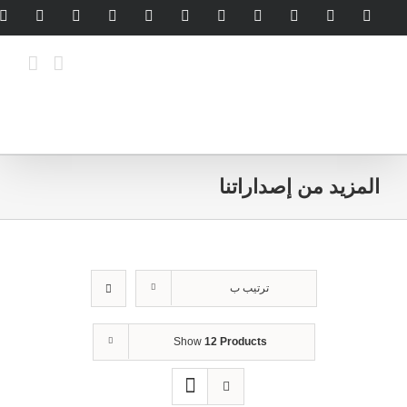
Ski
legram
WhatsApp
SoundCloud
LinkedIn
Threads
Tiktok
YouTube
Instagram
X
Facebook
t
conten
المزيد من إصداراتنا
ترتيب ب
Show
12 Products