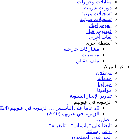
مقابلات وحوارات
دورات تدريبية
تسجيلات مرئية
تسجيلات صوتية
إنفوجرافيك
فيديوجرافيك
لغات أخرى
أنشطة أخرى
مشاركات خارجية
مناسبات
ملف حقائق
عن المركز
من نحن
خدماتنا
خبراؤنا
مؤلفونا
تقارير الإنجاز السنوية
الزيتونة في عيونهم
20 عاماً على التأسيس … الزيتونة في عيونهم (2024)
الزيتونة في عيونهم (2010)
اتصل بنا
تابعنا على ”واتساب“ و”تليغرام“
ادعم رسالتنا
الموزعون المعتمدون