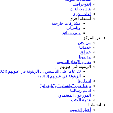
إنفوجرافيك
فيديوجرافيك
لغات أخرى
أنشطة أخرى
مشاركات خارجية
مناسبات
ملف حقائق
عن المركز
من نحن
خدماتنا
خبراؤنا
مؤلفونا
تقارير الإنجاز السنوية
الزيتونة في عيونهم
20 عاماً على التأسيس … الزيتونة في عيونهم (2024)
الزيتونة في عيونهم (2010)
اتصل بنا
تابعنا على ”واتساب“ و”تليغرام“
ادعم رسالتنا
الموزعون المعتمدون
قائمة الكتب
أنشطتنا
أخبار الزيتونة