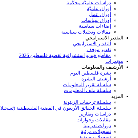
دراسات علميَّة محكَّمة
أوراق علميَّة
أوراق عمل
أوراق سياسات
إضاءات سياسية
مقالات وتحليلات سياسية
التقدير الاستراتيجي
التقدير الاستراتيجي
تقدير موقف
مقاطع فيديو استشرافية لقضية فلسطين 2026
مؤتمرات
الأرشيف والمعلومات
نشرة فلسطين اليوم
أرشيف النشرة
سلسلة تقرير المعلومات
سلسلة ملف المعلومات
المزيد
سلسلة ترجمات الزيتونة
سلسلة الحقائق الأربعون في القضية الفلسطينية (تسجيلا
دراسات وتقارير
مقابلات وحوارات
دورات تدريبية
تسجيلات مرئية
تسجيلات صوتية