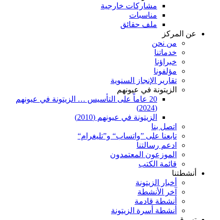
مشاركات خارجية
مناسبات
ملف حقائق
عن المركز
من نحن
خدماتنا
خبراؤنا
مؤلفونا
تقارير الإنجاز السنوية
الزيتونة في عيونهم
20 عاماً على التأسيس … الزيتونة في عيونهم
(2024)
الزيتونة في عيونهم (2010)
اتصل بنا
تابعنا على ”واتساب“ و”تليغرام“
ادعم رسالتنا
الموزعون المعتمدون
قائمة الكتب
أنشطتنا
أخبار الزيتونة
آخر الأنشطة
أنشطة قادمة
أنشطة أسرة الزيتونة
تسوق