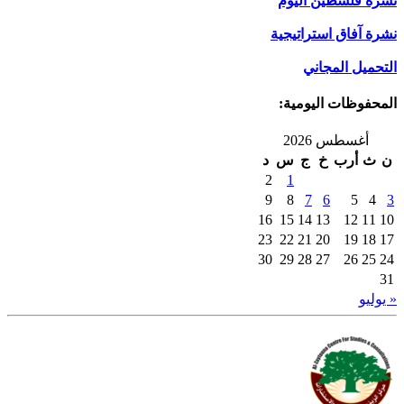
نشرة فلسطين اليوم
نشرة آفاق استراتيجية
التحميل المجاني
المحفوظات اليومية:
أغسطس 2026
ن
ث
أرب
خ
ج
س
د
2
1
9
8
7
6
5
4
3
16
15
14
13
12
11
10
23
22
21
20
19
18
17
30
29
28
27
26
25
24
31
« يوليو