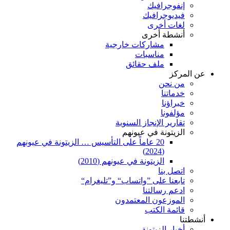
إنفوجرافيك
فيديوجرافيك
لغات أخرى
أنشطة أخرى
مشاركات خارجية
مناسبات
ملف حقائق
عن المركز
من نحن
خدماتنا
خبراؤنا
مؤلفونا
تقارير الإنجاز السنوية
الزيتونة في عيونهم
20 عاماً على التأسيس … الزيتونة في عيونهم
(2024)
الزيتونة في عيونهم (2010)
اتصل بنا
تابعنا على ”واتساب“ و”تليغرام“
ادعم رسالتنا
الموزعون المعتمدون
قائمة الكتب
أنشطتنا
أخبار الزيتونة