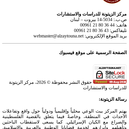
مركز الزيتونة للدراسات والاستشارات
ص.ب.: 5034-14 بيروت – لبنان
هاتف: 44 36 80 21 00961
تليفاكس: 43 36 80 21 00961
بريد الموقع الإلكتروني:
webmaster@alzaytouna.net
الصفحة الرسمية على موقع فيسبوك
حقوق النشر محفوظة © 2026، مركز الزيتونة
للدراسات والاستشارات
SoundCloud
WhatsApp
Facebook
Instagram
Telegram
YouTube
LinkedIn
Threads
Tiktok
Email
X
Toggle
رسالة الزيتونة:
Sliding
Bar
يهتم المركز ببث الوعي محلياً وإقليمياً ودولياً حول واقع وتفاعلات
Area
الأحداث في المنطقة، وخاصةً فيما يتعلق بالقضية الفلسطينية
والصراع مع الكيان الإسرائيلي. كما يسعى لاستقطاب الباحثين
وتأهيلهم وإبرازهم لخدمة قضايانا الوطنية والعربية والإسلامية.