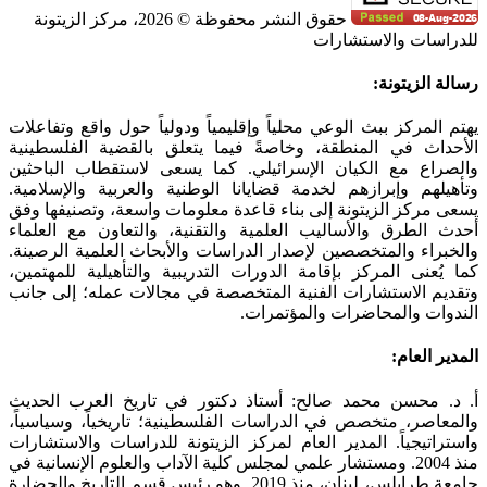
حقوق النشر محفوظة © 2026، مركز الزيتونة
للدراسات والاستشارات
SoundCloud
WhatsApp
Facebook
Instagram
Telegram
YouTube
LinkedIn
Threads
Tiktok
Email
X
Toggle
رسالة الزيتونة:
Sliding
Bar
يهتم المركز ببث الوعي محلياً وإقليمياً ودولياً حول واقع وتفاعلات
Area
الأحداث في المنطقة، وخاصةً فيما يتعلق بالقضية الفلسطينية
والصراع مع الكيان الإسرائيلي. كما يسعى لاستقطاب الباحثين
وتأهيلهم وإبرازهم لخدمة قضايانا الوطنية والعربية والإسلامية.
يسعى مركز الزيتونة إلى بناء قاعدة معلومات واسعة، وتصنيفها وفق
أحدث الطرق والأساليب العلمية والتقنية، والتعاون مع العلماء
والخبراء والمتخصصين لإصدار الدراسات والأبحاث العلمية الرصينة.
كما يُعنى المركز بإقامة الدورات التدريبية والتأهيلية للمهتمين،
وتقديم الاستشارات الفنية المتخصصة في مجالات عمله؛ إلى جانب
الندوات والمحاضرات والمؤتمرات.
المدير العام:
أ. د. محسن محمد صالح: أستاذ دكتور في تاريخ العرب الحديث
والمعاصر، متخصص في الدراسات الفلسطينية؛ تاريخياً، وسياسياً،
واستراتيجياً. المدير العام لمركز الزيتونة للدراسات والاستشارات
منذ 2004. ومستشار علمي لمجلس كلية الآداب والعلوم الإنسانية في
جامعة طرابلس، لبنان، منذ 2019. وهو رئيس قسم التاريخ والحضارة