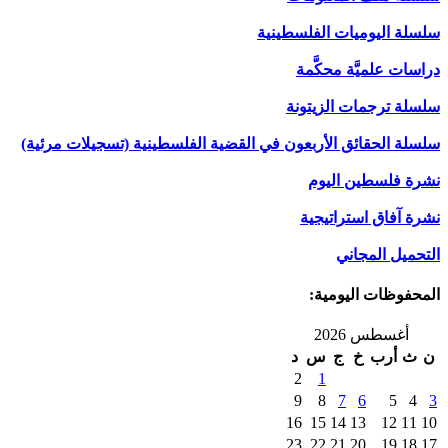
سلسلة اليوميات الفلسطينية
دراسات علميَّة محكَّمة
سلسلة ترجمات الزيتونة
سلسلة الحقائق الأربعون في القضية الفلسطينية (تسجيلات مرئية)
نشرة فلسطين اليوم
نشرة آفاق استراتيجية
التحميل المجاني
المحفوظات اليومية:
أغسطس 2026
ن
ث
أرب
خ
ج
س
د
2
1
9
8
7
6
5
4
3
16
15
14
13
12
11
10
23
22
21
20
19
18
17