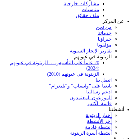
مشاركات خارجية
مناسبات
ملف حقائق
عن المركز
من نحن
خدماتنا
خبراؤنا
مؤلفونا
تقارير الإنجاز السنوية
الزيتونة في عيونهم
20 عاماً على التأسيس … الزيتونة في عيونهم
(2024)
الزيتونة في عيونهم (2010)
اتصل بنا
تابعنا على ”واتساب“ و”تليغرام“
ادعم رسالتنا
الموزعون المعتمدون
قائمة الكتب
أنشطتنا
أخبار الزيتونة
آخر الأنشطة
أنشطة قادمة
أنشطة أسرة الزيتونة
تسوق