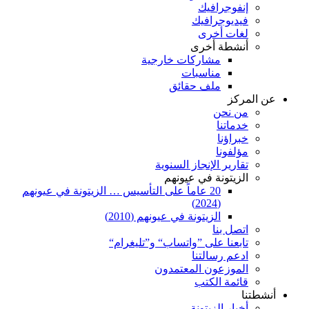
إنفوجرافيك
فيديوجرافيك
لغات أخرى
أنشطة أخرى
مشاركات خارجية
مناسبات
ملف حقائق
عن المركز
من نحن
خدماتنا
خبراؤنا
مؤلفونا
تقارير الإنجاز السنوية
الزيتونة في عيونهم
20 عاماً على التأسيس … الزيتونة في عيونهم
(2024)
الزيتونة في عيونهم (2010)
اتصل بنا
تابعنا على ”واتساب“ و”تليغرام“
ادعم رسالتنا
الموزعون المعتمدون
قائمة الكتب
أنشطتنا
أخبار الزيتونة