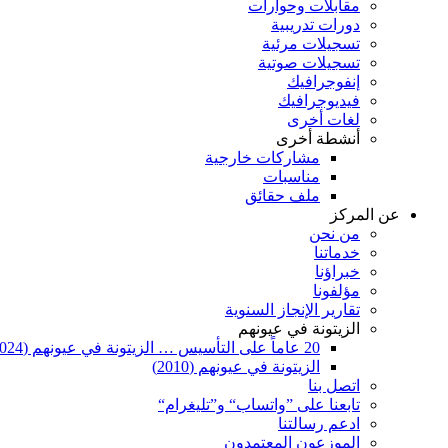
مقابلات وحوارات
دورات تدريبية
تسجيلات مرئية
تسجيلات صوتية
إنفوجرافيك
فيديوجرافيك
لغات أخرى
أنشطة أخرى
مشاركات خارجية
مناسبات
ملف حقائق
عن المركز
من نحن
خدماتنا
خبراؤنا
مؤلفونا
تقارير الإنجاز السنوية
الزيتونة في عيونهم
20 عاماً على التأسيس … الزيتونة في عيونهم (2024)
الزيتونة في عيونهم (2010)
اتصل بنا
تابعنا على ”واتساب“ و”تليغرام“
ادعم رسالتنا
الموزعون المعتمدون