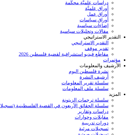
دراسات علميَّة محكَّمة
أوراق علميَّة
أوراق عمل
أوراق سياسات
إضاءات سياسية
مقالات وتحليلات سياسية
التقدير الاستراتيجي
التقدير الاستراتيجي
تقدير موقف
مقاطع فيديو استشرافية لقضية فلسطين 2026
مؤتمرات
الأرشيف والمعلومات
نشرة فلسطين اليوم
أرشيف النشرة
سلسلة تقرير المعلومات
سلسلة ملف المعلومات
المزيد
سلسلة ترجمات الزيتونة
سلسلة الحقائق الأربعون في القضية الفلسطينية (تسجيلا
دراسات وتقارير
مقابلات وحوارات
دورات تدريبية
تسجيلات مرئية
تسجيلات صوتية