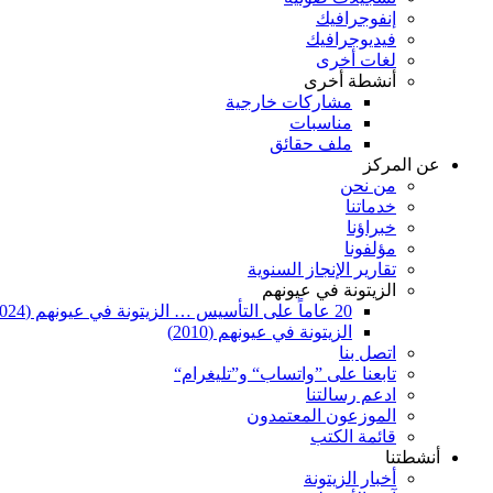
إنفوجرافيك
فيديوجرافيك
لغات أخرى
أنشطة أخرى
مشاركات خارجية
مناسبات
ملف حقائق
عن المركز
من نحن
خدماتنا
خبراؤنا
مؤلفونا
تقارير الإنجاز السنوية
الزيتونة في عيونهم
20 عاماً على التأسيس … الزيتونة في عيونهم (2024)
الزيتونة في عيونهم (2010)
اتصل بنا
تابعنا على ”واتساب“ و”تليغرام“
ادعم رسالتنا
الموزعون المعتمدون
قائمة الكتب
أنشطتنا
أخبار الزيتونة