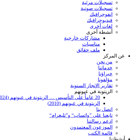
تسجيلات مرئية
تسجيلات صوتية
إنفوجرافيك
فيديوجرافيك
لغات أخرى
أنشطة أخرى
مشاركات خارجية
مناسبات
ملف حقائق
عن المركز
من نحن
خدماتنا
خبراؤنا
مؤلفونا
تقارير الإنجاز السنوية
الزيتونة في عيونهم
20 عاماً على التأسيس … الزيتونة في عيونهم (2024)
الزيتونة في عيونهم (2010)
اتصل بنا
تابعنا على ”واتساب“ و”تليغرام“
ادعم رسالتنا
الموزعون المعتمدون
قائمة الكتب
أنشطتنا