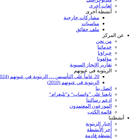
لغات أخرى
أنشطة أخرى
مشاركات خارجية
مناسبات
ملف حقائق
عن المركز
من نحن
خدماتنا
خبراؤنا
مؤلفونا
تقارير الإنجاز السنوية
الزيتونة في عيونهم
20 عاماً على التأسيس … الزيتونة في عيونهم (2024)
الزيتونة في عيونهم (2010)
اتصل بنا
تابعنا على ”واتساب“ و”تليغرام“
ادعم رسالتنا
الموزعون المعتمدون
قائمة الكتب
أنشطتنا
أخبار الزيتونة
آخر الأنشطة
أنشطة قادمة