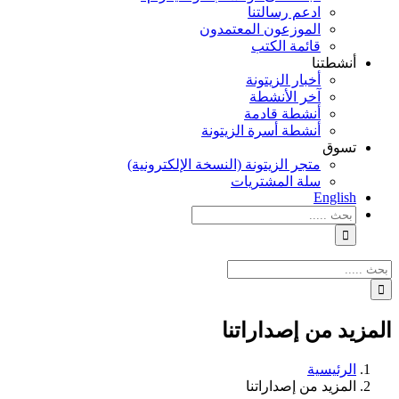
ادعم رسالتنا
الموزعون المعتمدون
قائمة الكتب
أنشطتنا
أخبار الزيتونة
آخر الأنشطة
أنشطة قادمة
أنشطة أسرة الزيتونة
تسوق
متجر الزيتونة (النسخة الإلكترونية)
سلة المشتريات
English
نتائج
البحث
بالنسبة
الي
نتائج
:
البحث
بالنسبة
الي
المزيد من إصداراتنا
:
الرئيسية
المزيد من إصداراتنا