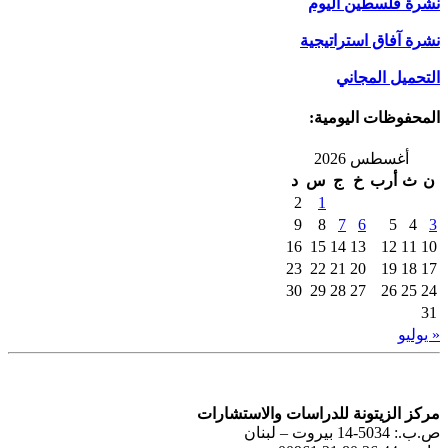
نشرة فلسطين اليوم
نشرة آفاق استراتيجية
التحميل المجاني
المحفوظات اليومية:
أغسطس 2026
ن
ث
أرب
خ
ج
س
د
2
1
9
8
7
6
5
4
3
16
15
14
13
12
11
10
23
22
21
20
19
18
17
30
29
28
27
26
25
24
31
« يوليو
مركز الزيتونة للدراسات والاستشارات
ص.ب.: 5034-14 بيروت – لبنان