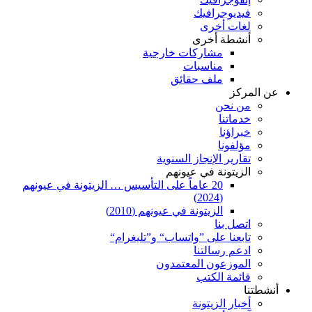
فيديوجرافيك
لغات أخرى
أنشطة أخرى
مشاركات خارجية
مناسبات
ملف حقائق
عن المركز
من نحن
خدماتنا
خبراؤنا
مؤلفونا
تقارير الإنجاز السنوية
الزيتونة في عيونهم
20 عاماً على التأسيس … الزيتونة في عيونهم
(2024)
الزيتونة في عيونهم (2010)
اتصل بنا
تابعنا على ”واتساب“ و”تليغرام“
ادعم رسالتنا
الموزعون المعتمدون
قائمة الكتب
أنشطتنا
أخبار الزيتونة