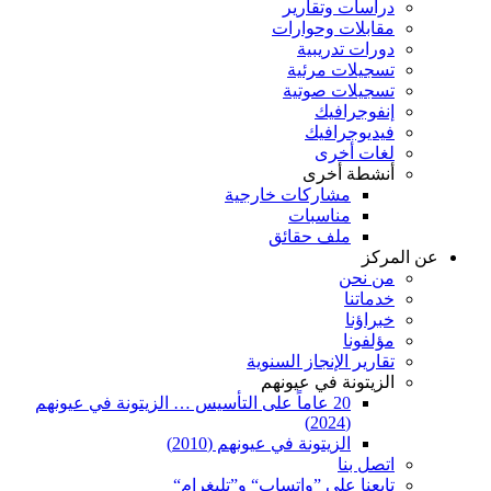
دراسات وتقارير
مقابلات وحوارات
دورات تدريبية
تسجيلات مرئية
تسجيلات صوتية
إنفوجرافيك
فيديوجرافيك
لغات أخرى
أنشطة أخرى
مشاركات خارجية
مناسبات
ملف حقائق
عن المركز
من نحن
خدماتنا
خبراؤنا
مؤلفونا
تقارير الإنجاز السنوية
الزيتونة في عيونهم
20 عاماً على التأسيس … الزيتونة في عيونهم
(2024)
الزيتونة في عيونهم (2010)
اتصل بنا
تابعنا على ”واتساب“ و”تليغرام“