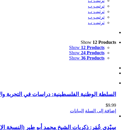
ترتيب ب
ترتيب ب
ترتيب ب
ترتيب ب
ترتيب ب
Show
12 Products
Show
12 Products
Show
24 Products
Show
36 Products
السلطة الوطنية الفلسطينية: دراسات في التجربة والأداء 1994-2013 (النسخة الإلكت
$
9.99
إضافة إلى السلة
البيانات
سِيْدِي عُمَر: ذكريات الشيخ محمد أبو طير (النسخة الإل