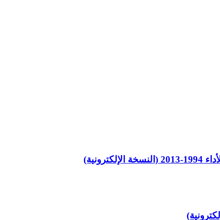
رونية)
كترونية)