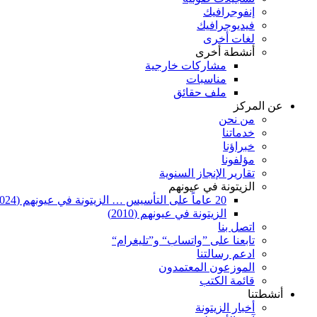
إنفوجرافيك
فيديوجرافيك
لغات أخرى
أنشطة أخرى
مشاركات خارجية
مناسبات
ملف حقائق
عن المركز
من نحن
خدماتنا
خبراؤنا
مؤلفونا
تقارير الإنجاز السنوية
الزيتونة في عيونهم
20 عاماً على التأسيس … الزيتونة في عيونهم (2024)
الزيتونة في عيونهم (2010)
اتصل بنا
تابعنا على ”واتساب“ و”تليغرام“
ادعم رسالتنا
الموزعون المعتمدون
قائمة الكتب
أنشطتنا
أخبار الزيتونة