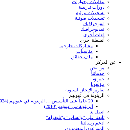
مقابلات وحوارات
دورات تدريبية
تسجيلات مرئية
تسجيلات صوتية
إنفوجرافيك
فيديوجرافيك
لغات أخرى
أنشطة أخرى
مشاركات خارجية
مناسبات
ملف حقائق
عن المركز
من نحن
خدماتنا
خبراؤنا
مؤلفونا
تقارير الإنجاز السنوية
الزيتونة في عيونهم
20 عاماً على التأسيس … الزيتونة في عيونهم (2024)
الزيتونة في عيونهم (2010)
اتصل بنا
تابعنا على ”واتساب“ و”تليغرام“
ادعم رسالتنا
الموزعون المعتمدون