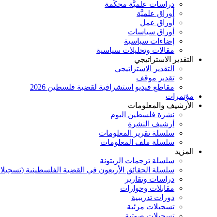
دراسات علميَّة محكَّمة
أوراق علميَّة
أوراق عمل
أوراق سياسات
إضاءات سياسية
مقالات وتحليلات سياسية
التقدير الاستراتيجي
التقدير الاستراتيجي
تقدير موقف
مقاطع فيديو استشرافية لقضية فلسطين 2026
مؤتمرات
الأرشيف والمعلومات
نشرة فلسطين اليوم
أرشيف النشرة
سلسلة تقرير المعلومات
سلسلة ملف المعلومات
المزيد
سلسلة ترجمات الزيتونة
سلسلة الحقائق الأربعون في القضية الفلسطينية (تسجيلا
دراسات وتقارير
مقابلات وحوارات
دورات تدريبية
تسجيلات مرئية
تسجيلات صوتية